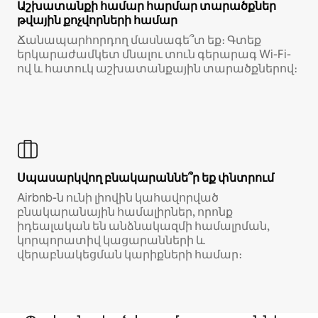
Աշխատանքի համար հարմար տարածքներ
թվային քոչվորների համար
Ճանապարհորդող մասնագե՞տ եք։ Գտեք
երկարաժամկետ մնալու տուն գերարագ Wi-Fi-
ով և հատուկ աշխատանքային տարածքներով։
Սպասարկվող բնակարաննե՞ր եք փնտրում
Airbnb-ն ունի լիովին կահավորված
բնակարանային համալիրներ, որոնք
իդեալական են անձնակազմի համալրման,
կորպորատիվ կացարանների և
վերաբնակեցման կարիքների համար։