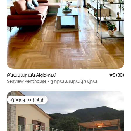
Բնակարան Aigio-ում
Միջին վա
5 (30)
Seaview Penthouse - ը հրապարակի վրա
Հյուրերի սիրելի
Հյուրերի սիրելի