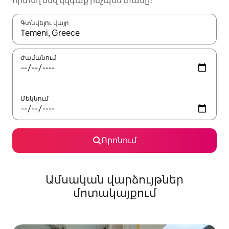
որտեղ ձեզ կզգաք ինչպես տանը։
Գտնվելու վայր
Երբ արդյունքները հասանելի լինեն, սլաքների ստեղնե
Ժամանում
Մեկնում
Որոնում
Ամսական վարձույթներ
մոտակայքում