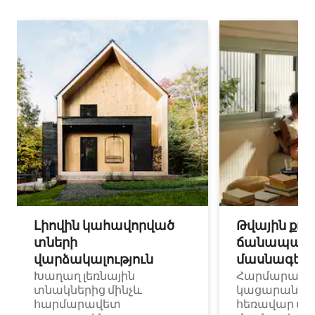
Լիովին կահավորված
Թվային քոչ
տների
ճանապարհ
վարձակալություն
մասնագետ
Խաղաղ լեռնային
Հարմարավ
տնակներից մինչև
կացարաններ 
հարմարավետ
հեռավար ա