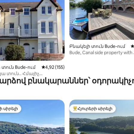
ից 4,95, 246 կարծիք
Բնակելի տուն Bude-ում
Մ
Bude, Canal side property with
Beach - ի մոտ
 տուն Bude-ում
Միջին վարկանիշը՝ 5-ից 4,92, 155 կարծ
4,92 (155)
ա տուն.. Հմայիչ
արձով բնակարաններ՝ օդորակիչ
ա սեփականություն ։
ի սիրելի
Հյուրերի սիրելի
ի սիրելի
Հյուրերի սիրելի լավագույն