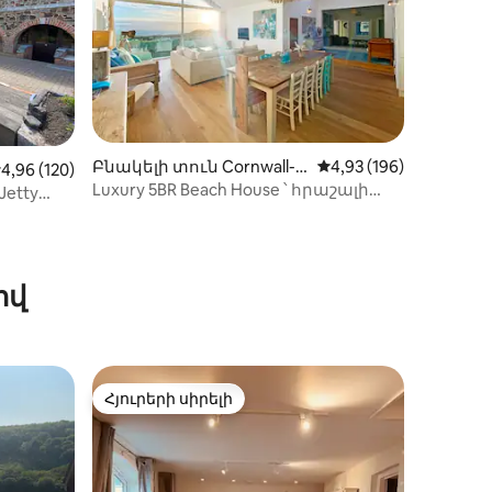
Բնակելի տուն Cornwall-ո
Միջին վարկանիշը՝ 5
4,93 (196)
իջին վարկանիշը՝ 5-ից 4,96, 120 կարծիք
4,96 (120)
ւմ
Luxury 5BR Beach House ՝ հրաշալի
 Jetty
ծովային տեսարաններով
իք
ով
Հյուրերի սիրելի
 տները
Հյուրերի սիրելի