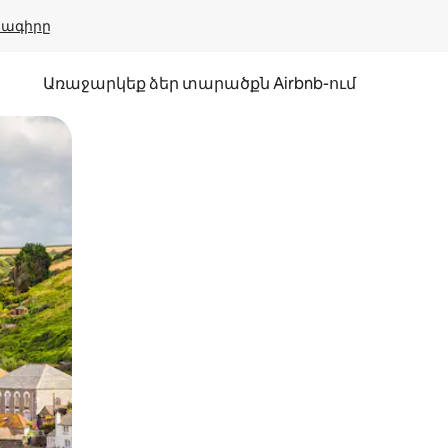
բնագիրը
Առաջարկեք ձեր տարածքն Airbnb-ում
պելով կամ մատը սահեցնելով։