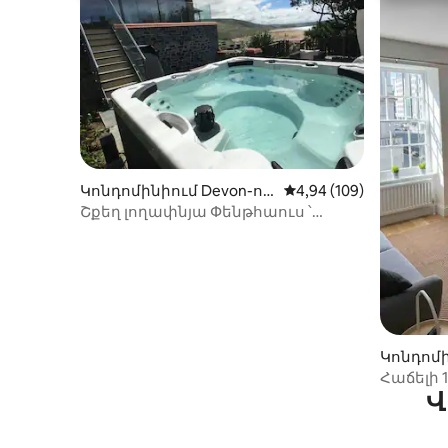
Կոնդոմինիում Devon-ու
Միջին վարկանիշը՝ 5-
4,94 (109)
մ
Շքեղ լողափնյա Փենթհաուս ՝
ապշեցուցիչ ծովային
տեսարաններով
Կոնդոմի
ւմ
Հաճելի
Վ
*ԱՆՎՃԱ
Hoe/Barb