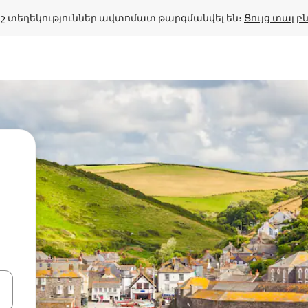
շ տեղեկություններ ավտոմատ թարգմանվել են։ 
Ցույց տալ 
կ
ների ստեղներով նավարկեք վեր և վար կամ ուսումնասիրեք հ