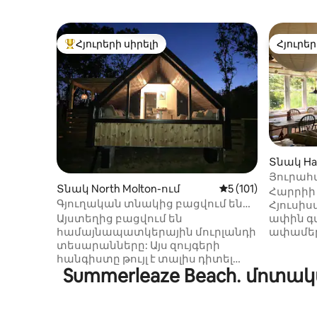
Հյուրերի սիրելի
Հյուրեր
Հյուրերի սիրելի լավագույն տները
Հյուրեր
Տնակ Har
Յուրահա
Տնակ North Molton-ում
Միջին վարկանիշը՝
5 (101)
Welcombe
Հարրիի 
Գյուղական տնակից բացվում են
Հյուսիս
ցնցող տեսարաններ
ափին գ
Այստեղից բացվում են
ափամեր
համայնապատկերային մուրլանդի
հեռավոր
տեսարանները: Այս զույգերի
սահմանի
հանգիստը թույլ է տալիս դիտել
Summerleaze Beach․ մոտա
հարմար
տեսարանները ։ Հանգստացեք
տարածք 
հարմարավետ բազմոցների վրա,
պիցցայի
որոնք նայում են պատուհանից
կահավո
կամ հանգստացեք ջակուզիում ՝