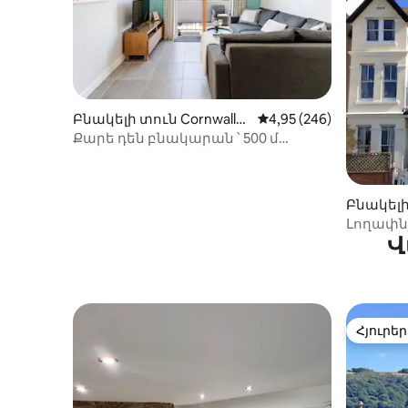
Բնակելի տուն Cornwall-ո
Միջին վարկանիշը՝ 5-
4,95 (246)
ւմ
Քարե դեն բնակարան ՝ 500 մ
բարձրությամբ Bude Cornwall
Բնակելի
Լողափնյ
Վ
լողափնյ
Հյուրեր
Հյուրեր