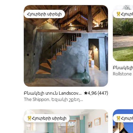
Հյուրերի սիրելի
Հյուր
Հյուրերի սիրելի
Հյուրեր
Բնակելի 
մ
Rollston
պատերո
Բնակելի տուն Landscove
Միջին վարկանիշը՝ 5-
4,96 (447)
-ում
The Shippon. Եզակի շքեղ
Հարավային Devon փախուստ.
Հյուրերի սիրելի
Հյուր
Հյուրերի սիրելի լավագույն տները
Հյուրեր