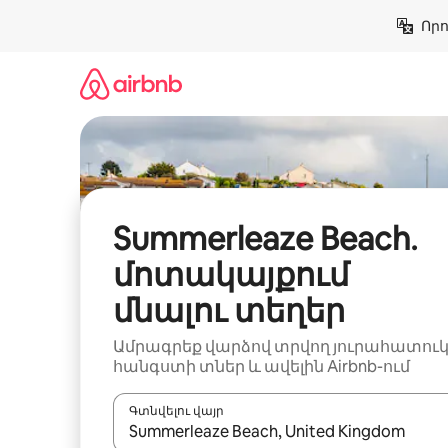
Անցնել
Որո
բովանդակությանը
Summerleaze Beach․
մոտակայքում
մնալու տեղեր
Ամրագրեք վարձով տրվող յուրահատու
հանգստի տներ և ավելին Airbnb-ում
Գտնվելու վայր
Երբ արդյունքները հասանելի լինեն, սլաք