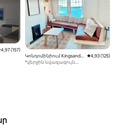
իջին վարկանիշը՝ 5-ից 4,97, 157 կարծիք
4,97 (157)
Կոնդոմինիում Kingsand-
Միջին վարկանիշը՝ 5
4,93 (125)
ում
*վերջին նվազագույն
առաջարկ*Luxury beach aprtment;
ծովի տեսարաններ
իք
ար