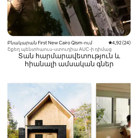
Բնակարան First New Cairo Qism-ում
Միջին վարկա
4,92 (24)
Շքեղ պենտհաուս-ստուդիա AUC-ի դիմաց
Տան հարմարավետություն և
հիանալի ամսական գներ