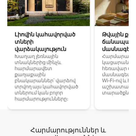
Լիովին կահավորված
Թվային քոչ
տների
ճանապարհ
վարձակալություն
մասնագետ
Խաղաղ լեռնային
Հարմարավ
տնակներից մինչև
կացարաններ 
հարմարավետ
հեռավար ա
քաղաքային
մասնագետնե
բնակարաններ՝ վարձով
Wi-Fi-ով և հ
տրվող այս կահավորված
աշխատանքա
տներում կան բոլոր
տարածքներո
հարմարությունները։
Հարմարություններ և