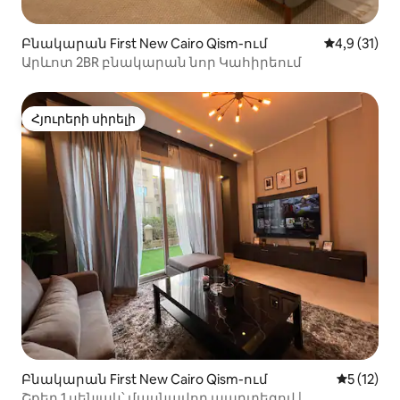
Բնակարան First New Cairo Qism-ում
Միջին վարկ
4,9 (31)
Արևոտ 2BR բնակարան նոր Կահիրեում
Հյուրերի սիրելի
Հյուրերի սիրելի
Բնակարան First New Cairo Qism-ում
Միջին վա
5 (12)
Շքեղ 1 սենյակ՝ մասնավոր պարտեզով |