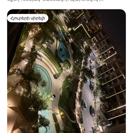
Կենտրոնական և հանգստացնող
Հյուրերի սիրելի
Հյուրերի սիրելի