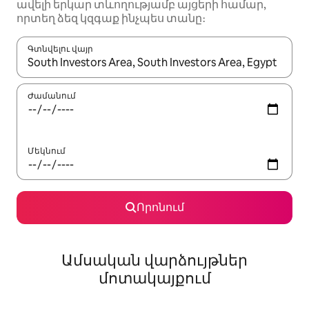
ավելի երկար տևողությամբ այցերի համար,
որտեղ ձեզ կզգաք ինչպես տանը։
Գտնվելու վայր
Երբ արդյունքները հասանելի լինեն, սլաքների ստեղնե
Ժամանում
Մեկնում
Որոնում
Ամսական վարձույթներ
մոտակայքում