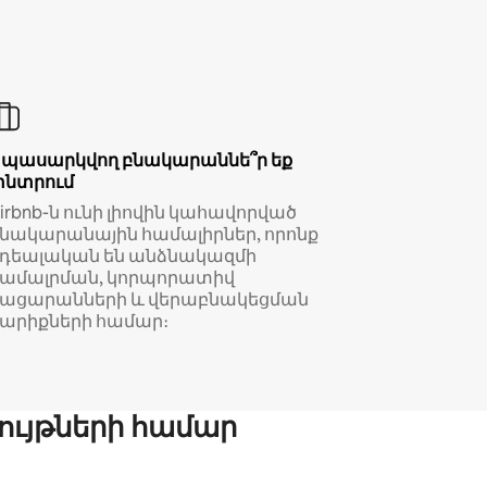
Սպասարկվող բնակարաննե՞ր եք
փնտրում
irbnb-ն ունի լիովին կահավորված
նակարանային համալիրներ, որոնք
իդեալական են անձնակազմի
համալրման, կորպորատիվ
կացարանների և վերաբնակեցման
արիքների համար։
ույթների համար