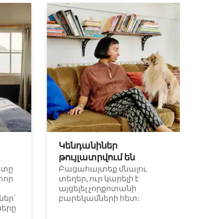
Կենդանիներ
թույլատրվում են
ետը
Բացահայտեք մնալու
փոր
տեղեր, ուր կարելի է
այցելել չորքոտանի
եր՝
բարեկամների հետ։
ները