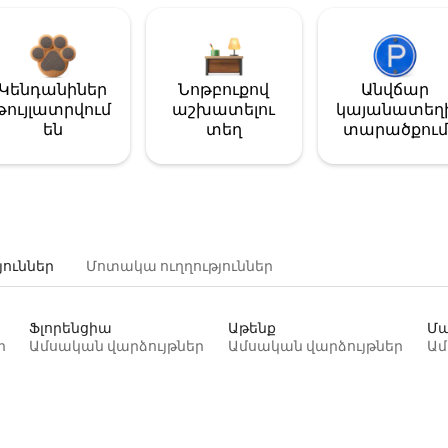
Կենդանիներ
Նոթբուքով
Անվճար
թույլատրվում
աշխատելու
կայանատեղ
են
տեղ
տարածքում
յուններ
Մոտակա ուղղություններ
Ֆլորենցիա
Աթենք
Մա
ր
Ամսական վարձույթներ
Ամսական վարձույթներ
Ամ