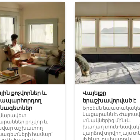
յին քոչվորներ և
Վայելքը
ապարհորդող
երաշխավորված է
նագետներ
Երբեմն նպատակակ
կացարանն է։ Ժայռա
մարավետ
տնակներից մինչև
արաններ քոչվոր և
խաղաղ տուն-նավակն
ավար աշխատող
վարձով տրվող այս տ
նագետների համար՝
լի են յուրահատուկ