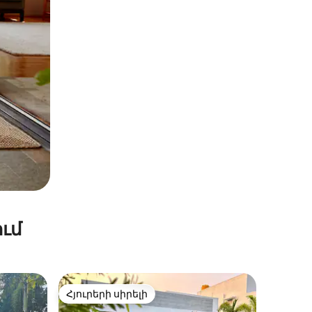
ւմ
Հյուրերի սիրելի
Հյուրերի սիրելի