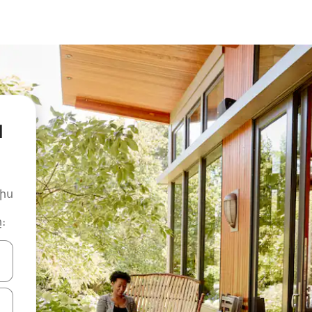
ն
իս
։
ների ստեղներով նավարկեք վեր և վար կամ ուսումնասիրեք հ