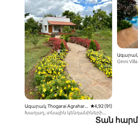
Ագարակ 
Ginni Vil
լոգասեն
և խարու
Ագարակ Thogarai Agrahara
Միջին վարկանիշը՝ 5
4,92 (91)
m-ում
Խաղաղ, տնային կենդանիների
Տան հարմ
համար հարմար ֆերմերային տուն
Դենկանիկոտայի մոտակայքում