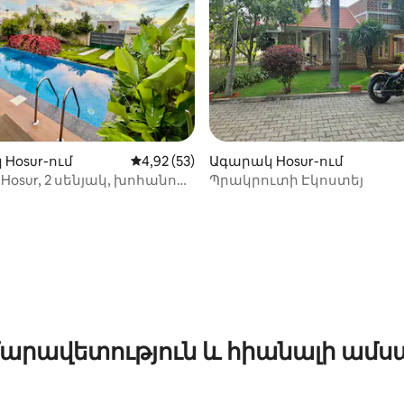
Hosur-ում
Միջին վարկանիշը՝ 5-ից 4,92, 53 կարծ
4,92 (53)
Ագարակ Hosur-ում
la Hosur, 2 սենյակ, խոհանոց,
Պրակրուտի Էկոստեյ
յակ, լողավազան, մանղալ
յկ
-ից 4,92, 91 կարծիք
արավետություն և հիանալի ամս