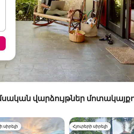
մսական վարձույթներ մոտակայքո
ի սիրելի
Հյուրերի սիրելի
ի սիրելի
Հյուրերի սիրելի