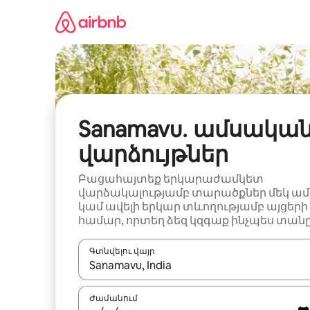
Անցնել
բովանդակությանը
Sanamavu․ ամսակա
վարձույթներ
Բացահայտեք երկարաժամկետ
վարձակալությամբ տարածքներ մեկ ամ
կամ ավելի երկար տևողությամբ այցերի
համար, որտեղ ձեզ կզգաք ինչպես տանը
Գտնվելու վայր
Երբ արդյունքները հասանելի լինեն, սլաք
Ժամանում