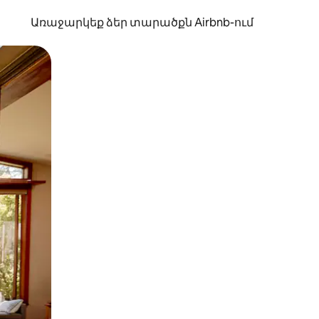
Առաջարկեք ձեր տարածքն Airbnb-ում
պելով կամ մատը սահեցնելով։