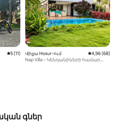
իք
Միջին վարկանիշը՝ 5-ից 5, 11 կարծիք
5 (11)
Վիլլա Hosur-ում
Միջին վարկանիշը՝ 
4,96 (68)
Nap Villa – Կենդանիների համար
հարմար, մասնավոր լողավազան և
այգի
ական գներ