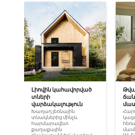
Լիովին կահավորված
Թվա
տների
ճան
վարձակալություն
մաս
Խաղաղ լեռնային
Հար
տնակներից մինչև
կաց
հարմարավետ
հեռ
քաղաքային
մաս