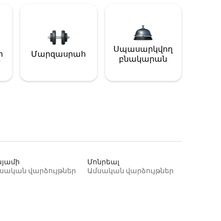
Սպասարկվող
ի
Մարզասրահ
բնակարան
յամի
Մոնրեալ
սական վարձույթներ
Ամսական վարձույթներ