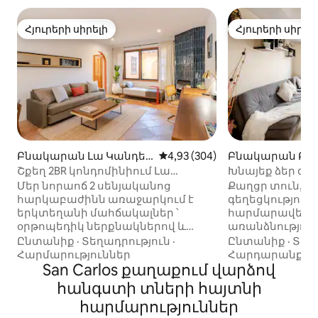
Հյուրերի սիրելի
Հյուրերի սիրել
Հյուրերի սիրելի
Հյուրերի սիրել
Բնակարան Լա Կանդել
Միջին վարկանիշը՝ 5-ից 4,93
4,93 (304)
Բնակարան Բո
արիա-ում
մ
Շքեղ 2BR կոնդոմինիում Լա
Խնայեք ձեր գե
Կանդելարիայում | Ծխնելույզ և
Մեր նորաոճ 2 սենյականոց
Քաղցր տուն, պ
խորոված
հարկաբաժինն առաջարկում է
գեղեցկություն,
երկտեղանի մահճակալներ ՝
հարմարավետու
օրթոպեդիկ ներքնակներով և
առանձնություն
անկողնային սպիտակեղենով,
փոխադրամիջոց
Ընտանիք
·
Տեղադրություն
·
Ընտանիք
·
Տեղ
գերարագ օպտիկամանրաթելային
տեսարան ՝ մոռ
Հարմարություններ
Հարդարանք
ինտերնետով, հարմարավետ
San Carlos քաղաքում վարձով
ընդհանուր խո
հյուրասենյակով և խորովածով
լոգասենյակներ
հանգստի տների հայտնի
առանձին պատիոով ։ Հագեցած է 3
կզգաք, երբ ա
հարմարություններ
QLED էկրանով
այն, որ դա ձեր