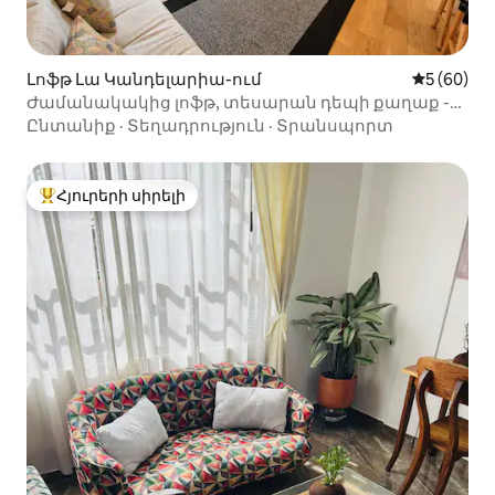
Լոֆթ Լա Կանդելարիա-ում
Միջին վա
5 (60)
Ժամանակակից լոֆթ, տեսարան դեպի քաղաք -
Լա Կանդելարիա թաղամաս
Ընտանիք
·
Տեղադրություն
·
Տրանսպորտ
Հյուրերի սիրելի
Հյուրերի սիրելի լավագույն տները