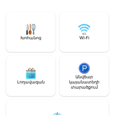
հեռուստացույցներով, 2
ընտրությունն է: Խնայեք մինչև
աշխատասենյակով, գազի
անգամ ավելի 
ծխնելույզով և լիովին համալրված
տեռասային բեք
խոհանոցով ։ Վայելեք 2 գեղեցիկ
համար բացառ
ձևավորված լոգասենյակները և
օգտագործման
ինտերիերի զարմանահրաշ
նախատեսված 
դիզայնը ։ Հարմարավետորեն
հարմար չէ աս
գտնվում է Լա Կանդելարիայում ՝
բարձրանալու 
Խոհանոց
Wi-Fi
բոլոր հիմնական տեսարժան
ունեցող մարդ
վայրերին և ռեստորաններին մոտ
որ շենքը հարմա
։ Ամրագրեք հիմա ՝ Airbnb - ի
համար, վերելակ
վերջնական փորձառության
որոշ ֆիզիկակ
համար:
Անվճար
Լողավազան
կայանատեղի
տարածքում