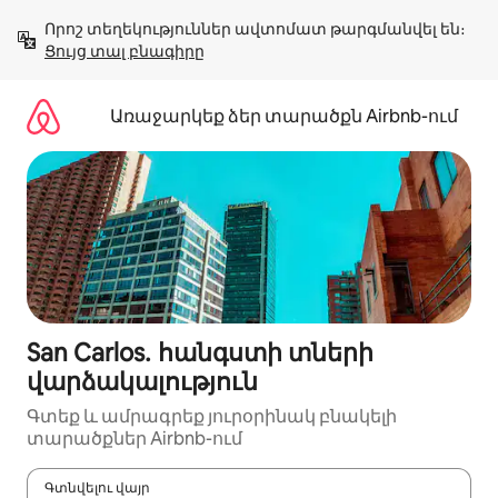
Անցնել
Որոշ տեղեկություններ ավտոմատ թարգմանվել են։ 
բովանդակությանը
Ցույց տալ բնագիրը
Առաջարկեք ձեր տարածքն Airbnb-ում
San Carlos․ հանգստի տների
վարձակալություն
Գտեք և ամրագրեք յուրօրինակ բնակելի
տարածքներ Airbnb-ում
Գտնվելու վայր