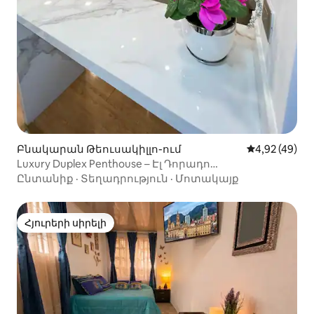
Բնակարան Թեուսակիլլո-ում
Միջին վարկա
4,92 (49)
Luxury Duplex Penthouse – Էլ Դորադո
օդանավակայան
Ընտանիք
·
Տեղադրություն
·
Մոտակայք
Հյուրերի սիրելի
Հյուրերի սիրելի