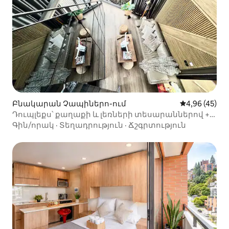
Բնակարան Չապիներո-ում
Միջին վարկա
4,96 (45)
Դուպլեքս՝ քաղաքի և լեռների տեսարաններով +
ինքնուրույն ժամանում
Գին/որակ
·
Տեղադրություն
·
Ճշգրտություն