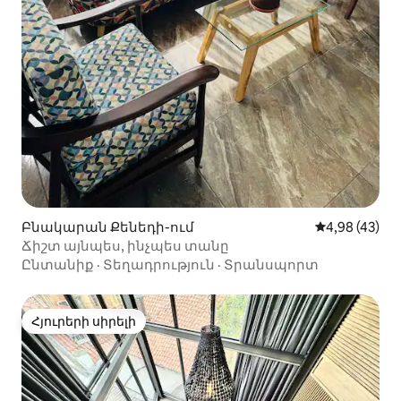
Բնակարան Քենեդի-ում
Միջին վարկա
4,98 (43)
Ճիշտ այնպես, ինչպես տանը
Ընտանիք
·
Տեղադրություն
·
Տրանսպորտ
Հյուրերի սիրելի
Հյուրերի սիրելի