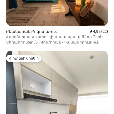
Բնակարան Բոգոտա-ում
Միջին վարկա
4,95 (22)
Հարմարավետ ստուդիա-ապարտամենտ Centro
Mayor առևտրի կենտրոնից քայլերի
Տեղադրություն
·
Գին/որակ
·
Դասավորություն
հեռավորության վրա
Հյուրերի սիրելի
Հյուրերի սիրելի