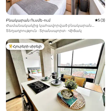
Բնակարան Ուսմե-ում
Միջին վ
5 (3)
Ժամանակակից կահավորված բնակարան
Չապիներոյում։
Տեղադրություն
·
Տրանսպորտ
·
Վիճակ
Հյուրերի սիրելի
Հյուրերի սիրելի լավագույն տները