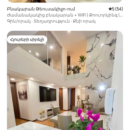
Բնակարան Թեուսակիլլո-ում
Միջին վա
5 (54)
Ժամանակակից բնակարան + WiFi | Քոուորկինգ |
ԱՄՆ դեսպանատուն
Գին/որակ
·
Տեղադրություն
·
Քնի որակ
Հյուրերի սիրելի
Հյուրերի սիրելի