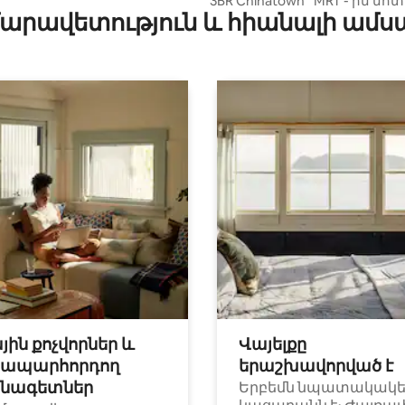
3BR Chinatown ՝ MRT - ին մոտ
արավետություն և հիանալի ամս
յին քոչվորներ և
Վայելքը
ապարհորդող
երաշխավորված է
նագետներ
Երբեմն նպատակակ