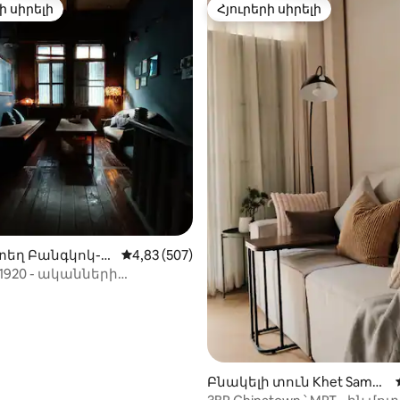
ի սիրելի
Հյուրերի սիրելի
ի սիրելի
Հյուրերի սիրելի
՝ 5-ից 5, 22 կարծիք
տեղ Բանգկոկ-ո
Միջին վարկանիշը՝ 5-ից 4,83, 507 կարծ
4,83 (507)
 1920 - ականների
ատուկ տուն
աունում
Բնակելի տուն Khet Samph
anthawong-ում