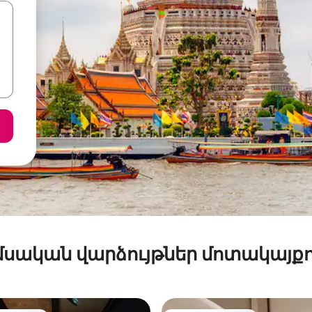
մսական վարձույթներ մոտակայքո