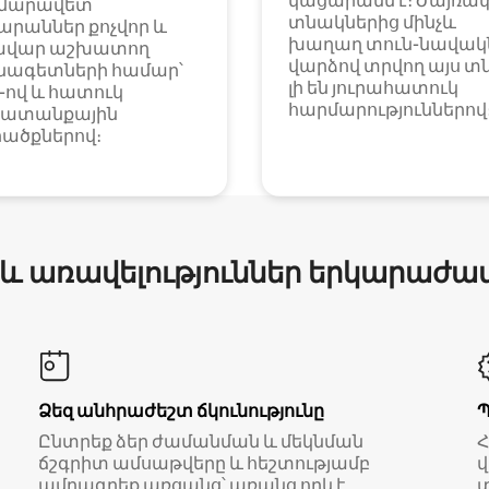
կացարանն է։ Ժայռա
մարավետ
տնակներից մինչև
արաններ քոչվոր և
խաղաղ տուն-նավակն
ավար աշխատող
վարձով տրվող այս տ
նագետների համար՝
լի են յուրահատուկ
i-ով և հատուկ
հարմարություններով
ատանքային
ածքներով։
 և առավելություններ երկարաժա
Ձեզ անհրաժեշտ ճկունությունը
Ընտրեք ձեր ժամանման և մեկնման
ճշգրիտ ամսաթվերը և հեշտությամբ
վ
ամրագրեք առցանց՝ առանց որևէ
տ