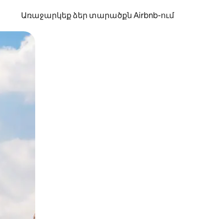
Առաջարկեք ձեր տարածքն Airbnb-ում
պելով կամ մատը սահեցնելով։