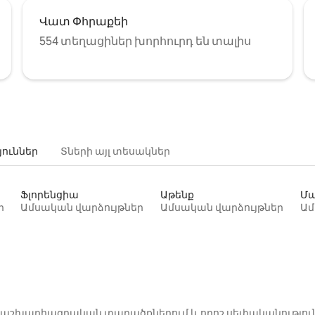
Վատ Փհրաքեի
554 տեղացիներ խորհուրդ են տալիս
յուններ
Տների այլ տեսակներ
Ֆլորենցիա
Աթենք
Մա
ր
Ամսական վարձույթներ
Ամսական վարձույթներ
Ամ
րոշ աշխարհագրական տարածքներում և որոշ սեփականությու