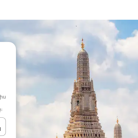
իս
։
ների ստեղներով նավարկեք վեր և վար կամ ուսումնասիրեք հ