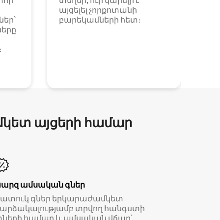
փոր
տեղեր, ուր կարելի է
այցելել չորքոտանի
եր՝
բարեկամների հետ։
ները
։
մկետ այցերի համար
Պարզ ամսական գներ
Հատուկ գներ երկարաժամկետ
արձակալությամբ տրվող հանգստի
ների համար և ամսական վճար՝