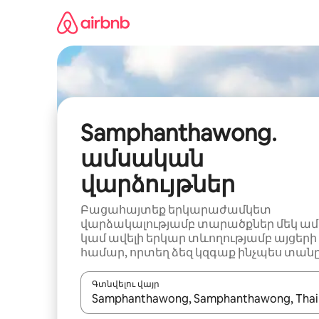
Անցնել
բովանդակությանը
Samphanthawong․
ամսական
վարձույթներ
Բացահայտեք երկարաժամկետ
վարձակալությամբ տարածքներ մեկ ամ
կամ ավելի երկար տևողությամբ այցերի
համար, որտեղ ձեզ կզգաք ինչպես տանը
Գտնվելու վայր
Երբ արդյունքները հասանելի լինեն, սլաք