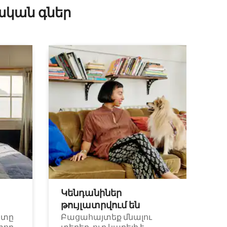
ական գներ
Կենդանիներ
թույլատրվում են
ետը
Բացահայտեք մնալու