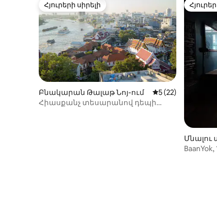
Հյուրերի սիրելի
Հյուրեր
Հյուրերի սիրելի
Հյուրեր
Բնակարան Թալաթ Նոյ-ում
Միջին վարկանիշը
5 (22)
Հիասքանչ տեսարանով դեպի
գետը՝ հին քաղաքում – Թալադ Նոյ
Մնալու 
ւմ
BaanYok,
յուրահ
Չայնաթ