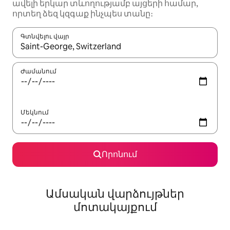
ավելի երկար տևողությամբ այցերի համար,
որտեղ ձեզ կզգաք ինչպես տանը։
Գտնվելու վայր
Երբ արդյունքները հասանելի լինեն, սլաքների ստեղնե
Ժամանում
Մեկնում
Որոնում
Ամսական վարձույթներ
մոտակայքում