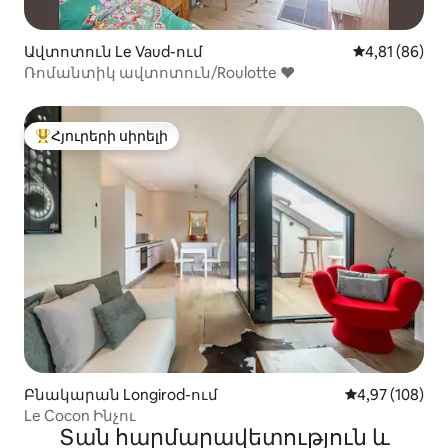
Ավտոտուն Le Vaud-ում
Միջին վարկա
4,81 (86)
Ռոմանտիկ ավտոտուն/Roulotte ♥
Հյուրերի սիրելի
Հյուրերի սիրելի լավագույն տները
Բնակարան Longirod-ում
Միջին վարկան
4,97 (108)
Le Cocon Ինչու
Տան հարմարավետություն և