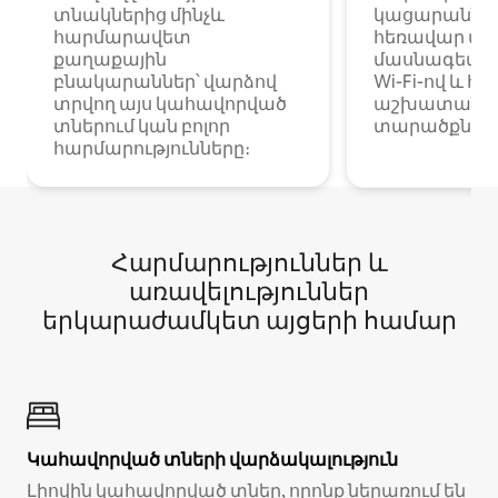
տնակներից մինչև
կացարաններ 
հարմարավետ
հեռավար ա
քաղաքային
մասնագետնե
բնակարաններ՝ վարձով
Wi-Fi-ով և հ
տրվող այս կահավորված
աշխատանքա
տներում կան բոլոր
տարածքներո
հարմարությունները։
Հարմարություններ և
առավելություններ
երկարաժամկետ այցերի համար
Կահավորված տների վարձակալություն
Լիովին կահավորված տներ, որոնք ներառում են