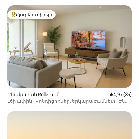
Հյուրերի սիրելի
Հյուրերի սիրելի լավագույն տները
Բնակարան Rolle-ում
Միջին վարկա
4,97 (35)
Լճի ափին · Կոնդիցիոներ, երկարաժամկետ · Ժնև/
Լոզաննա · Կայանատեղի