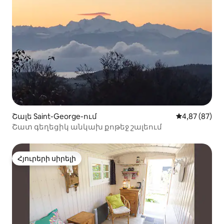
Շալե Saint-George-ում
Միջին վարկա
4,87 (87)
Շատ գեղեցիկ անկախ քոթեջ շալեում
Հյուրերի սիրելի
Հյուրերի սիրելի