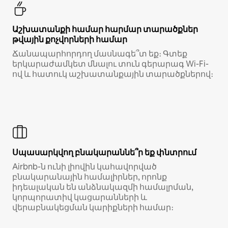
Աշխատանքի համար հարմար տարածքներ
թվային քոչվորների համար
Ճանապարհորդող մասնագե՞տ եք։ Գտեք
երկարաժամկետ մնալու տուն գերարագ Wi-Fi-
ով և հատուկ աշխատանքային տարածքներով։
Սպասարկվող բնակարաննե՞ր եք փնտրում
Airbnb-ն ունի լիովին կահավորված
բնակարանային համալիրներ, որոնք
իդեալական են անձնակազմի համալրման,
կորպորատիվ կացարանների և
վերաբնակեցման կարիքների համար։