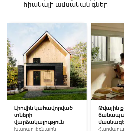
հիանալի ամսական գներ
Լիովին կահավորված
Թվային քոչ
տների
ճանապարհ
վարձակալություն
մասնագետ
Խաղաղ լեռնային
Հարմարավ