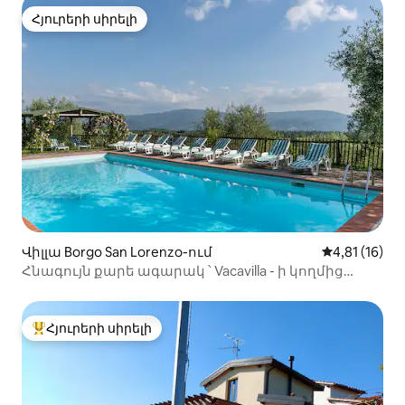
Հյուրերի սիրելի
Հյուրերի սիրելի
Վիլլա Borgo San Lorenzo-ում
Միջին վարկ
4,81 (16)
Հնագույն քարե ագարակ ՝ Vacavilla - ի կողմից
լողավազանով
Հյուրերի սիրելի
Հյուրերի սիրելի լավագույն տները