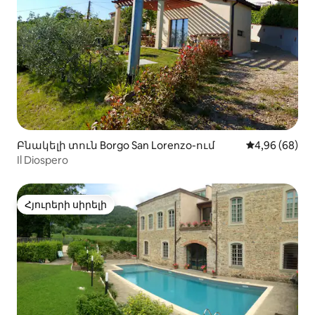
Բնակելի տուն Borgo San Lorenzo-ում
Միջին վարկա
4,96 (68)
Il Diospero
Հյուրերի սիրելի
Հյուրերի սիրելի