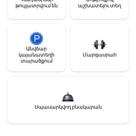
թույլատրվում են
աշխատելու տեղ
Անվճար
կայանատեղի
Մարզասրահ
տարածքում
Սպասարկվող բնակարան