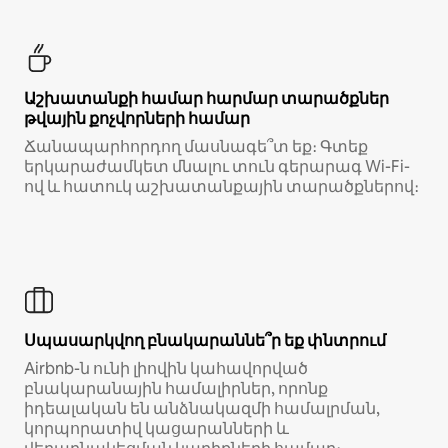
Աշխատանքի համար հարմար տարածքներ
թվային քոչվորների համար
Ճանապարհորդող մասնագե՞տ եք։ Գտեք
երկարաժամկետ մնալու տուն գերարագ Wi-Fi-
ով և հատուկ աշխատանքային տարածքներով։
Սպասարկվող բնակարաննե՞ր եք փնտրում
Airbnb-ն ունի լիովին կահավորված
բնակարանային համալիրներ, որոնք
իդեալական են անձնակազմի համալրման,
կորպորատիվ կացարանների և