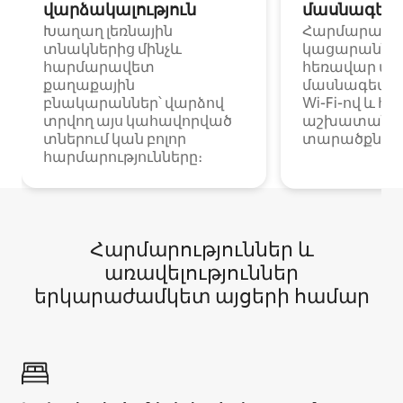
վարձակալություն
մասնագետ
Խաղաղ լեռնային
Հարմարավ
տնակներից մինչև
կացարաններ 
հարմարավետ
հեռավար ա
քաղաքային
մասնագետնե
բնակարաններ՝ վարձով
Wi-Fi-ով և հ
տրվող այս կահավորված
աշխատանքա
տներում կան բոլոր
տարածքներո
հարմարությունները։
Հարմարություններ և
առավելություններ
երկարաժամկետ այցերի համար