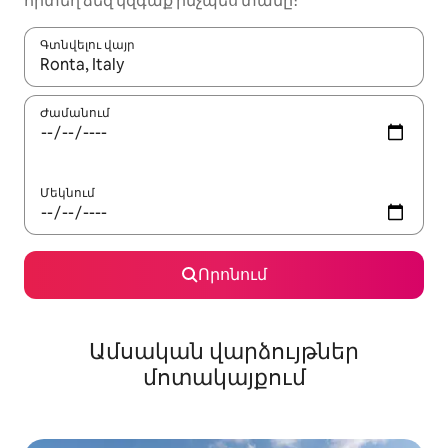
որտեղ ձեզ կզգաք ինչպես տանը։
Գտնվելու վայր
Երբ արդյունքները հասանելի լինեն, սլաքների ստեղնե
Ժամանում
Մեկնում
Որոնում
Ամսական վարձույթներ
մոտակայքում