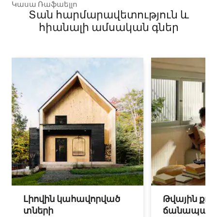
Կասա Ռաֆաելլո
Տան հարմարավետություն և
հիանալի ամսական գներ
Լիովին կահավորված
Թվային քոչ
տների
ճանապարհ