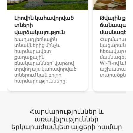
Լիովին կահավորված
Թվային քոչ
տների
ճանապարհ
վարձակալություն
մասնագետ
Խաղաղ լեռնային
Հարմարավ
տնակներից մինչև
կացարաններ 
հարմարավետ
հեռավար ա
քաղաքային
մասնագետնե
բնակարաններ՝ վարձով
Wi-Fi-ով և հ
տրվող այս կահավորված
աշխատանքա
տներում կան բոլոր
տարածքներո
հարմարությունները։
Հարմարություններ և
առավելություններ
երկարաժամկետ այցերի համար