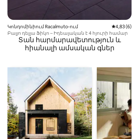
Կոնդոմինիում Racalmuto-ում
Միջին վարկ
4,83 (6)
Բալյո դելլա Ֆիկո – Իդեալական է 4 հյուրի համար
Տան հարմարավետություն և
հիանալի ամսական գներ