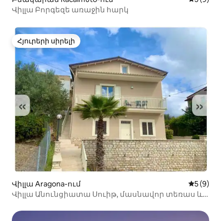
Վիլլա Բորգեզե առաջին հարկ
Հյուրերի սիրելի
Հյուրերի սիրելի
Վիլլա Aragona-ում
Միջին վ
5 (9)
Վիլլա Անունցիատա Սուիթ, մասնավոր տեռաս և
ավտոկայանատեղի