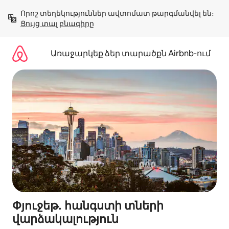
Անցնել
Որոշ տեղեկություններ ավտոմատ թարգմանվել են։ 
բովանդակությանը
Ցույց տալ բնագիրը
Առաջարկեք ձեր տարածքն Airbnb-ում
Փյուջեթ․ հանգստի տների
վարձակալություն