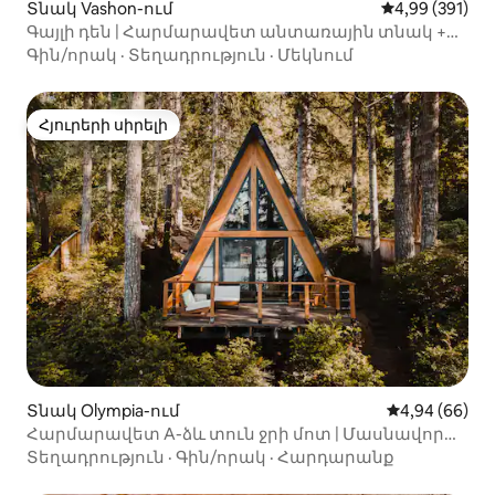
Տնակ Vashon-ում
Միջին վարկան
4,99 (391)
Գայլի դեն | Հարմարավետ անտառային տնակ +
փայտով աշխատող ջակուզի
Գին/որակ
·
Տեղադրություն
·
Մեկնում
Հյուրերի սիրելի
Հյուրերի սիրելի
Տնակ Olympia-ում
Միջին վարկա
4,94 (66)
Հարմարավետ A-ձև տուն ջրի մոտ | Մասնավոր
լողափ | Կարելի է բերել տնային կենդանիներ
Տեղադրություն
·
Գին/որակ
·
Հարդարանք