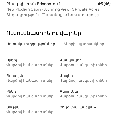
Բնակելի տուն Brinnon-ում
Միջին վա
5 (46)
New Modern Cabin · Stunning View · 5 Private Acres
Տեղադրություն
·
Ընտանիք
·
Հեռուստացույց
Ուսումնասիրելու վայրեր
Մոտակա ուղղություններ
Տների այլ տեսակներ
Լ
Սիեթլ
Վանկուվեր
Վարձով հանգստի տներ
Վարձով հանգստի տներ
Պորտլենդ
Վիսլեր
Վարձով հանգստի տներ
Վարձով հանգստի տներ
Բենդ
Քելոունա
Վարձով հանգստի տներ
Վարձով հանգստի տներ
Յուջին
Ցույց տալ ավելին
Վարձով հանգստի տներ