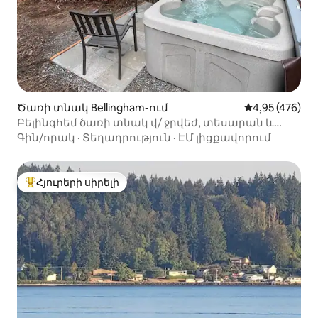
Ծառի տնակ Bellingham-ում
Միջին վարկան
4,95 (476)
Բելինգհեմ ծառի տնակ վ/ ջրվեժ, տեսարան և
ջակուզի
Գին/որակ
·
Տեղադրություն
·
ԷՄ լիցքավորում
Հյուրերի սիրելի
Հյուրերի սիրելի լավագույն տները