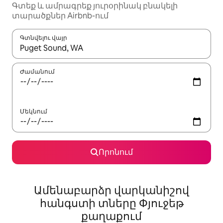
Գտեք և ամրագրեք յուրօրինակ բնակելի
տարածքներ Airbnb-ում
Գտնվելու վայր
Երբ արդյունքները հասանելի լինեն, սլաքների ստեղնե
Ժամանում
Մեկնում
Որոնում
Ամենաբարձր վարկանիշով
հանգստի տները Փյուջեթ
քաղաքում