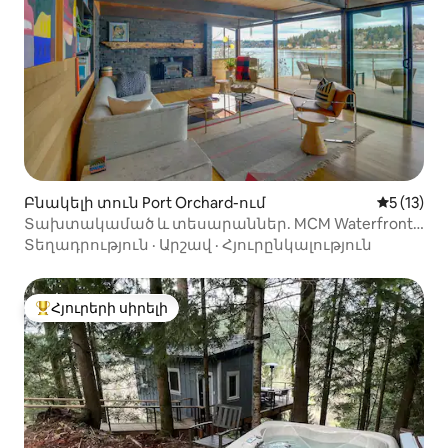
Բնակելի տուն Port Orchard-ում
Միջին վա
5 (13)
Տախտակամած և տեսարաններ. MCM Waterfront
Port Orchard հանգստի տուն
Տեղադրություն
·
Արշավ
·
Հյուրընկալություն
Հյուրերի սիրելի
Հյուրերի սիրելի լավագույն տները