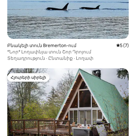
Բնակելի տուն Bremerton-ում
Միջին վ
5 (7)
*Նոր* Լողափնյա տուն Շոր Դրոյում
Տեղադրություն
·
Ընտանիք
·
Լողափ
Հյուրերի սիրելի
Հյուրերի սիրելի