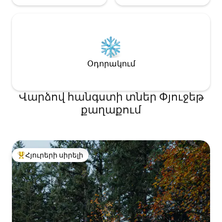
Օդորակում
Վարձով հանգստի տներ Փյուջեթ
քաղաքում
Հյուրերի սիրելի
Հյուրերի սիրելի լավագույն տները