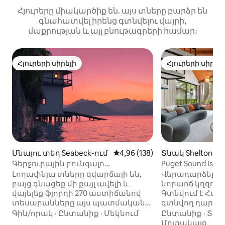
Հյուրերը միակարծիք են. այս տները բարձր են
գնահատվել իրենց գտնվելու վայրի,
մաքրության և այլ բնութագրերի համար։
Հյուրերի սիրելի
Հյուրերի սիրել
Հյուրերի սիրելի
Հյուրերի սիրել
Մնալու տեղ Seabeck-ում
Միջին վարկանիշը՝ 5-ից 4,96
4,96 (138)
Տնակ Shelton-ու
Գերջուրային բունգալո
Puget Sound Islan
Սանդանսում
համագումար
Լողափնյա տները զվարճալի են,
Վերադարձեք և 
բայց գնացեք մի քայլ ավելի և
նորաոճ կղզու 
վայելեք ֆյորդի 270 աստիճանով
Գտնվում է Հար
տեսարանները այս պատմական
գտնվող դարպ
նավակի տանը։ Գաղտնի
թաղամասում ։ Փաջեթի և
Գին/որակ
·
Ընտանիք
·
Մեկնում
Ընտանիք
·
Տեղ
անցուղին տանում է սփիք-իզի ոճի
Օլիմպիական լե
Մոտակայք