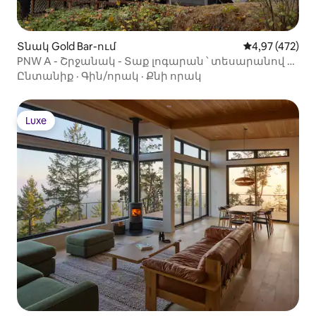
Տնակ Gold Bar-ում
Միջին վարկան
4,97 (472)
PNW A - Շրջանակ - Տաք լոգարան ՝ տեսարանով և
A/C - ով
Ընտանիք
·
Գին/որակ
·
Քնի որակ
Luxe
Luxe