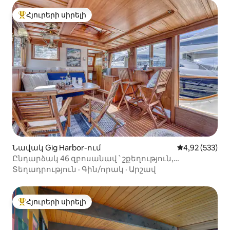
Հյուրերի սիրելի
Հյուրերի սիրելի լավագույն տները
Նավակ Gig Harbor-ում
Միջին վարկան
4,92 (533)
Ընդարձակ 46 զբոսանավ ՝ շքեղություն,
կայակներ, զբոսանք քաղաքում
Տեղադրություն
·
Գին/որակ
·
Արշավ
Հյուրերի սիրելի
Հյուրերի սիրելի լավագույն տները