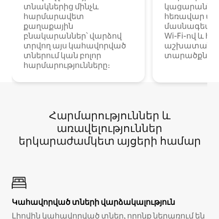
տնակներից մինչև
կացարաններ 
հարմարավետ
հեռավար ա
քաղաքային
մասնագետնե
բնակարաններ՝ վարձով
Wi-Fi-ով և հ
տրվող այս կահավորված
աշխատանքա
տներում կան բոլոր
տարածքներո
հարմարությունները։
Հարմարություններ և
առավելություններ
երկարաժամկետ այցերի համար
Կահավորված տների վարձակալություն
Լիովին կահավորված տներ, որոնք ներառում են