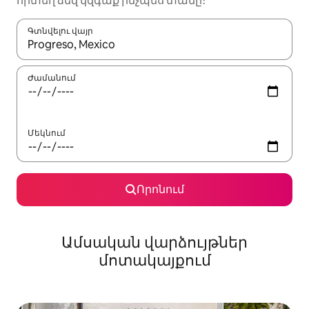
որտեղ ձեզ կզգաք ինչպես տանը։
Գտնվելու վայր
Երբ արդյունքները հասանելի լինեն, սլաքների ստեղնե
Ժամանում
Մեկնում
Որոնում
Ամսական վարձույթներ
մոտակայքում