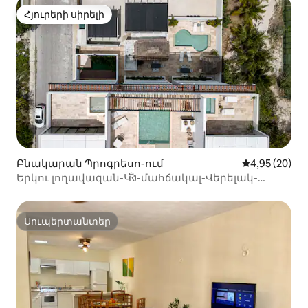
Հյուրերի սիրելի
Հյուրերի սիրելի
Բնակարան Պրոգրեսո-ում
Միջին վարկա
4,95 (20)
Երկու լողավազան-Կิง-մահճակալ-Վերելակ-
Կայանատեղի-Հիանալի տեղադրություն
Սուպերտանտեր
Սուպերտանտեր