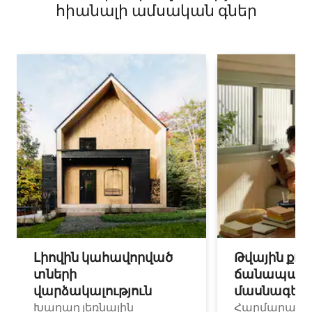
հիանալի ամսական գներ
Լիովին կահավորված
Թվային քոչ
տների
ճանապարհ
վարձակալություն
մասնագետ
Խաղաղ լեռնային
Հարմարավ