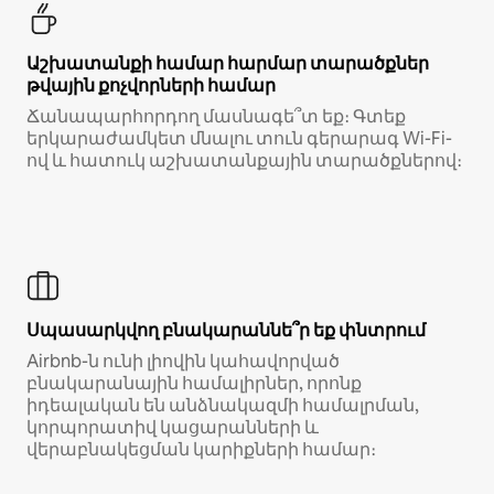
Աշխատանքի համար հարմար տարածքներ
թվային քոչվորների համար
Ճանապարհորդող մասնագե՞տ եք։ Գտեք
երկարաժամկետ մնալու տուն գերարագ Wi-Fi-
ով և հատուկ աշխատանքային տարածքներով։
Սպասարկվող բնակարաննե՞ր եք փնտրում
Airbnb-ն ունի լիովին կահավորված
բնակարանային համալիրներ, որոնք
իդեալական են անձնակազմի համալրման,
կորպորատիվ կացարանների և
վերաբնակեցման կարիքների համար։