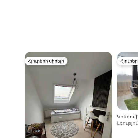
Հյուրերի սիրելի
Հյուրեր
Հյուրերի սիրելի
Հյուրեր
Կոնդոմի
n-ում
Լռությու