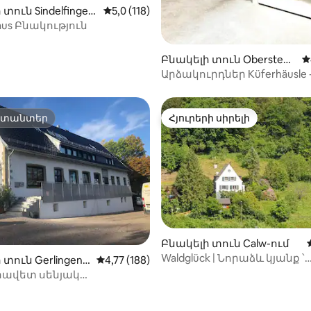
տուն Sindelfingen
Միջին վարկանիշը՝ 5-ից 5,0, 118 կարծ
5,0 (118)
aus Բնակություն
Բնակելի տուն Oberstenf
Մ
eld-ում
Արձակուրդներ Küferhäusle -
րտանտեր
Հյուրերի սիրելի
րտանտեր
Հյուրերի սիրելի
Բնակելի տուն Calw-ում
Waldglück | Նորաձև կյանք ՝
-ից 4,89, 53 կարծիք
տուն Gerlingen-
Միջին վարկանիշը՝ 5-ից 4,77, 188 կարծ
4,77 (188)
համայնապատկերային
ավետ սենյակ
տեսարաններով
ական վայրում, որը մոտ է
անդեսների