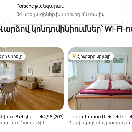
Porsche թանգարան
341 տեղացիներ խորհուրդ են տալիս
Վարձով կոնդոմինիումներ՝ Wi-Fi-ո
երի սիրելի
Հյուրերի սիրելի
ի սիրելի լավագույն տները
Հյուրերի սիրելի լավագույն
ից 4,91, 125 կարծիք
իում Bietigheim
Միջին վարկանիշը՝ 5-ից 4,98, 203 կարծ
4,98 (203)
Կոնդոմինիում Leinfelden
n-ում
-Echterdingen-ում
ն - ում ՝ առանձին
Դեպի պարտեզ բացվող տ
տեղիով