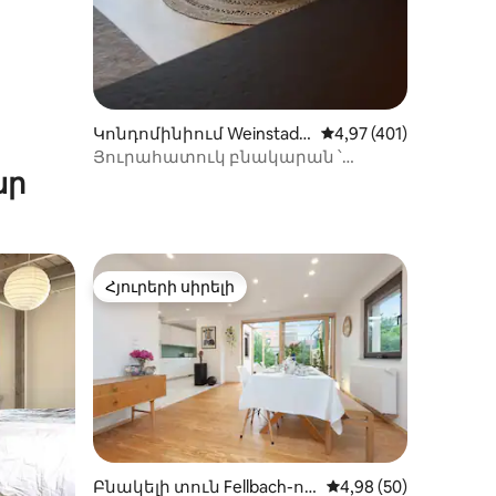
Կոնդոմինիում Weinstadt-
Միջին վարկանիշը՝ 5
4,97 (401)
ում
Յուրահատուկ բնակարան ՝
ար
ամենագեղեցիկ տեսարաններով
Հյուրերի սիրելի
 տները
Հյուրերի սիրելի
Բնակելի տուն Fellbach-ու
Միջին վարկանիշը՝ 
4,98 (50)