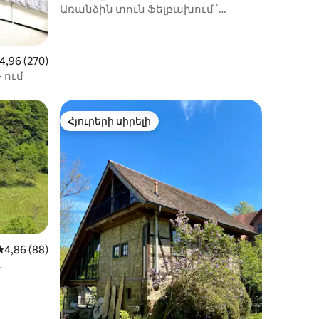
մ
Առանձին տուն Ֆելբախում ՝
իք
Շտուտգարտի մոտ
իջին վարկանիշը՝ 5-ից 4,96, 270 կարծիք
4,96 (270)
 ում
Հյուրերի սիրելի
Հյուրերի սիրելի
Միջին վարկանիշը՝ 5-ից 4,86, 88 կարծիք
4,86 (88)
իք