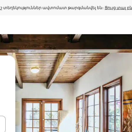
շ տեղեկություններ ավտոմատ թարգմանվել են։ 
Ցույց տալ 
կ
ների ստեղներով նավարկեք վեր և վար կամ ուսումնասիրեք հ