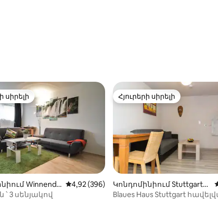
ի սիրելի
Հյուրերի սիրելի
ի սիրելի
Հյուրերի սիրելի
նիում Winnende
Միջին վարկանիշը՝ 5-ից 4,92, 396 կարծ
4,92 (396)
Կոնդոմինիում Stuttgart-ո
ւմ
ն ՝ 3 սենյակով
Blaues Haus Stuttgart հավել