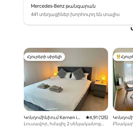
Mercedes-Benz թանգարան
441 տեղացիներ խորհուրդ են տալիս
Հյուրերի սիրելի
Հյուր
Հյուրերի սիրելի
Հյուրեր
Կոնդոմինիում Kernen im
Միջին վարկանիշը՝ 5-
4,91 (125)
Կոնդոմին
Remstal-ում
-Bissinge
Լուսավոր, հմայիչ 2 սենյականոց
Բնակարա
բնակարան ՝ կայանատեղիով
կայանա