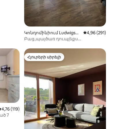
Կոնդոմինիում Ludwigsbu
Միջին վարկանիշը՝ 5
4,96 (291)
rg-ում
Բաց,պայծառ դուպլեքս
բնակարան տեռասով (10P)
Հյուրերի սիրելի
Հյուրերի սիրելի
իք
Միջին վարկանիշը՝ 5-ից 4,76, 119 կարծիք
4,76 (119)
ված 7