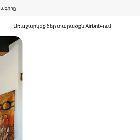
բնագիրը
Առաջարկեք ձեր տարածքն Airbnb-ում
պելով կամ մատը սահեցնելով։