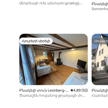
zell-ում
Անդրեայի «Սև անտառ» քոթեջը
Բնակելի 
սաունայով և ջակուզիով
-ում
Sonnenh
Հյուրերի սիրելի
Սուպե
Հյուրերի սիրելի
Սուպե
Բնակելի տուն Leonberg-ո
Միջին վարկանիշը՝ 5
4,89 (53)
Բնակելի 
ւմ
ում
Ծառաշեն հովանոց ջրաղացի մոտ
Հարմար
– Kamin & Glemstal
կենտրոն
ցուցահ