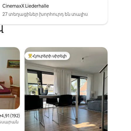
CinemaxX Liederhalle
27 տեղացիներ խորհուրդ են տալիս
վ
Հյուրերի սիրելի
 տները
Հյուրերի սիրելի լավագույն տները
իք
Միջին վարկանիշը՝ 5-ից 4,91, 192 կարծիք
4,91 (192)
եսարան