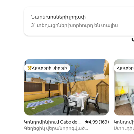
լողափնյ
որոնք բ
հասանե
Նարեխոսների լողափ
համար։
31 տեղացիներ խորհուրդ են տալիս
Հյուրերի սիրելի
Հյուրեր
Հյուրերի սիրելի լավագույն տները
Հյուրեր
Կոնդոմինիում Cabo de P
Միջին վարկանիշը՝ 5-
4,99 (169)
Կոնդոմի
alos-ում
խա-ում
Գեղեցիկ վերանորոգված
Ստուդիա
ստուդիա, հոյակապ
գիծ