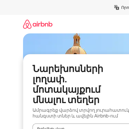
Անցնել
Որո
բովանդակությանը
Նարեխոսների
լողափ․
մոտակայքում
մնալու տեղեր
Ամրագրեք վարձով տրվող յուրահատու
հանգստի տներ և ավելին Airbnb-ում
Գտնվելու վայր