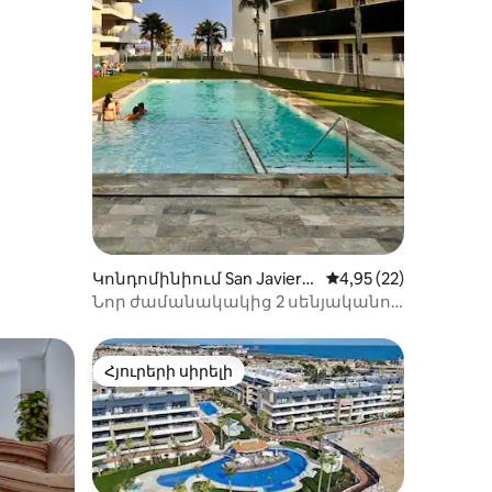
Կոնդոմինիում San Javier-
Միջին վարկանիշը՝ 
4,95 (22)
ում
Նոր ժամանակակից 2 սենյականոց
բնակարան ՝ Casa Tulipán
Հյուրերի սիրելի
Հյուրերի սիրելի