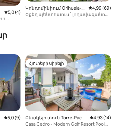
Կոնդոմինիում Orihuela-ո
Միջին վարկանիշը՝ 
4,99 (69)
ա
Միջին վարկանիշը՝ 5-ից 5,0, 4 կարծիք
5,0 (4)
ւմ
Շքեղ պենտհաուս ՝ լողավազանով
տր
բնակելի համալիրում
իք
nrique
ար
Հյուրերի սիրելի
Հյուրերի սիրելի
Միջին վարկանիշը՝ 5-ից 5,0, 9 կարծիք
5,0 (9)
Բնակելի տուն Torre-Pache
Միջին վարկանիշը՝ 
4,93 (14)
co-ում
Casa Cedro - Modern Golf Resort Pool
Villa