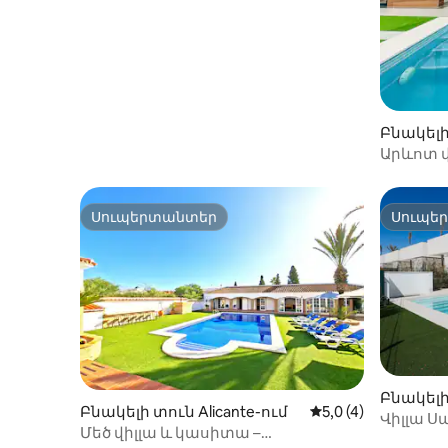
Բնակելի
Արևոտ 
լողավազ
Golf
Սուպերտանտեր
Սուպե
Սուպերտանտեր
Սուպե
Բնակելի 
Բնակելի տուն Alicante-ում
Միջին վարկանիշը՝
5,0 (4)
co-ում
Վիլլա Ս
Մեծ վիլլա և կասիտա –
Լայֆ Ռե