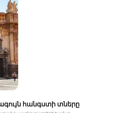
պելով կամ մատը սահեցնելով։
ագույն հանգստի տները