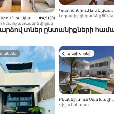
Կոնդոմինիում Լոս Ալկաս
րես-ում
Լողափից ընդամենը 50 մե
նիում Լոս Ալկաս
Միջին վարկանիշը՝ 5-ից 4,9, 30 կարծ
4,9 (30)
 5-ից 5,0, 6 կարծիք
հեռավորության վրա, 3.1 C.E
ւմ
 հմայիչ ափամերձ վիլլան
արձով տներ ընտանիքների համ
րտանտեր
Հյուրերի սիրելի
րտանտեր
Հյուրերի սիրելի
ից 4,96, 137 կարծիք
Բնակելի տուն Սան Խավիե
ր-ում
Վիլլա Էսկարա