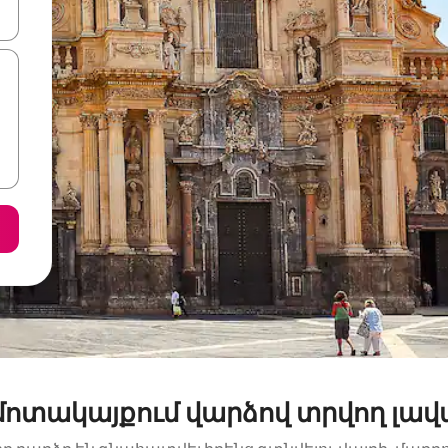
ների ստեղներով նավարկեք վեր և վար կամ ուսումնասիրեք հ
մոտակայքում վարձով տրվող լավ