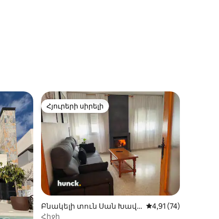
իք
Հյուրերի սիրելի
Հյուրերի սիրելի
իք
Բնակելի տուն Սան Խավի
Միջին վարկանիշը՝ 
4,91 (74)
եր-ում
Հիջի