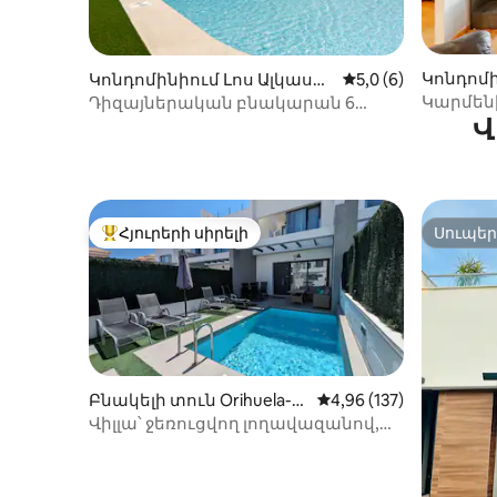
Կոնդոմի
Կոնդոմինիում Լոս Ալկասա
Միջին վարկանիշը՝
5,0 (6)
արես-ո
րես-ում
Կարմենի
Դիզայներական բնակարան 6
Վ
հոգու համար՝ պատիոյով,
լողավազանով և աշխատատեղով
Հյուրերի սիրելի
Սուպե
Հյուրերի սիրելի լավագույն տները
Սուպե
Բնակելի տուն Orihuela-ո
Միջին վարկանիշը՝ 5-
4,96 (137)
ւմ
Վիլլա՝ ջեռուցվող լողավազանով,
Վիլյամարտին/Լա Զենիա