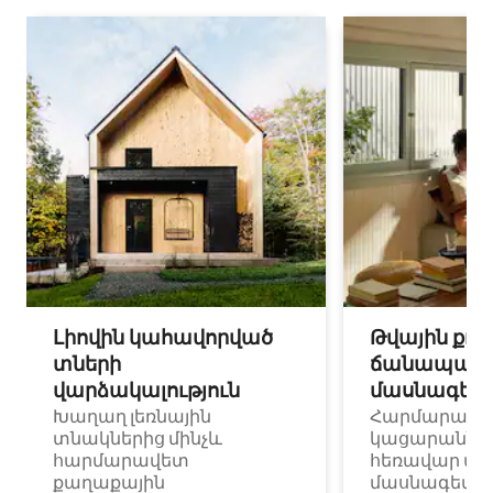
Լիովին կահավորված
Թվային քոչ
տների
ճանապարհ
վարձակալություն
մասնագետ
Խաղաղ լեռնային
Հարմարավ
տնակներից մինչև
կացարաններ 
հարմարավետ
հեռավար ա
քաղաքային
մասնագետնե