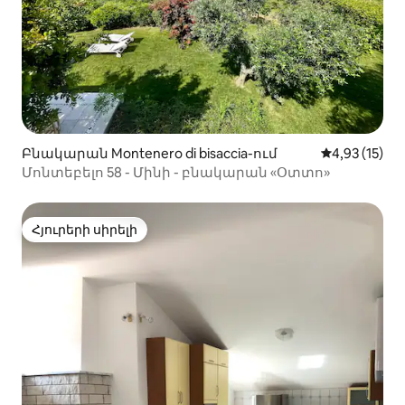
Բնակարան Montenero di bisaccia-ում
Միջին վարկա
4,93 (15)
Մոնտեբելո 58 - Մինի - բնակարան «Օտտո»
Հյուրերի սիրելի
Հյուրերի սիրելի