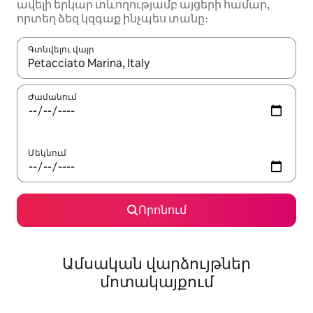
ավելի երկար տևողությամբ այցերի համար,
որտեղ ձեզ կզգաք ինչպես տանը։
Գտնվելու վայր
Երբ արդյունքները հասանելի լինեն, սլաքների ստեղնե
Ժամանում
Մեկնում
Որոնում
Ամսական վարձույթներ
մոտակայքում