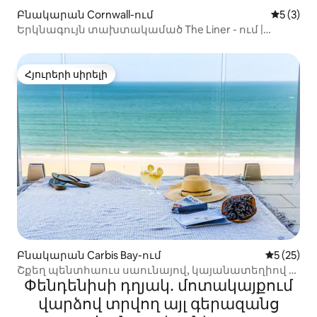
Բնակարան Cornwall-ում
Միջին վ
5 (3)
Երկնագույն տախտակամած The Liner - ում |
Երկտեղանի մահճակալ | Ավտոկայանատեղի |
Ծովային տեսարաններ
Հյուրերի սիրելի
Հյուրերի սիրելի
Բնակարան Carbis Bay-ում
Միջին վա
5 (25)
Շքեղ պենտհաուս սաունայով, կայանատեղիով և
Փենդենիսի դղյակ․ մոտակայքում
ծովային տեսարաններով
վարձով տրվող այլ գերազանց