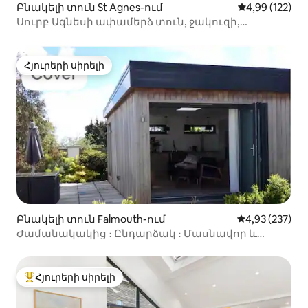
Բնակելի տուն St Agnes-ում
Միջին վարկան
4,99 (122)
Սուրբ Ագնեսի ափամերձ տուն, ջակուզի,
լողափով և պանդոկներով
Հյուրերի սիրելի
Հյուրերի սիրելի
Բնակելի տուն Falmouth-ում
Միջին վարկան
4,93 (237)
Ժամանակակից ։ Ընդարձակ ։ Մասնավոր և
անվտանգ կայանատեղի
Հյուրերի սիրելի
Հյուրերի սիրելի լավագույն տները