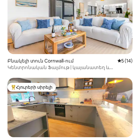
Բնակելի տուն Cornwall-ում
Միջին վա
5 (14)
Կենտրոնական Ֆալմութ | կայանատեղ և
էլեկտրամոբիլի լիցքավորիչ | Մարիներս
Հյուրերի սիրելի
Հյուրերի սիրելի լավագույն տները