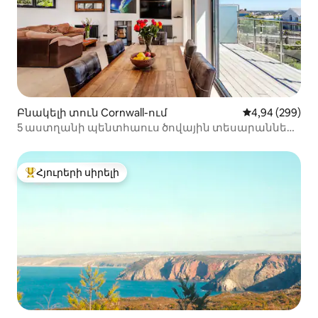
Բնակելի տուն Cornwall-ում
Միջին վարկան
4,94 (299)
5 աստղանի պենտհաուս ծովային տեսարաններ
Ջակուզի պարտեզ Wi - Fi
Հյուրերի սիրելի
Հյուրերի սիրելի լավագույն տները