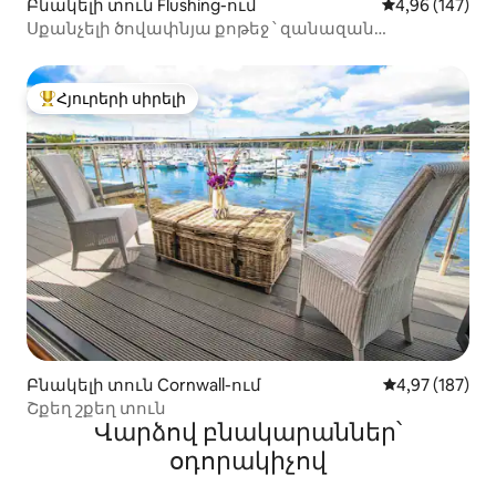
Բնակելի տուն Flushing-ում
Միջին վարկան
4,96 (147)
Սքանչելի ծովափնյա քոթեջ ՝ զանազան
առանձնահատկություններով
Հյուրերի սիրելի
Հյուրերի սիրելի լավագույն տները
Բնակելի տուն Cornwall-ում
Միջին վարկան
4,97 (187)
Շքեղ շքեղ տուն
Վարձով բնակարաններ՝
օդորակիչով