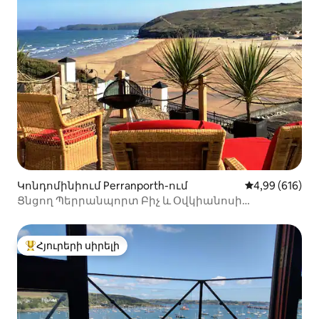
Կոնդոմինիում Perranporth-ում
Միջին վարկան
4,99 (616)
Ցնցող Պերրանպորտ Բիչ և Օվկիանոսի
տեսարաններ Կոռնուոլից
Հյուրերի սիրելի
Հյուրերի սիրելի լավագույն տները