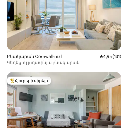
Բնակարան Cornwall-ում
Միջին վարկա
4,95 (131)
Գեղեցիկ լողափնյա բնակարան
Հյուրերի սիրելի
Հյուրերի սիրելի լավագույն տները