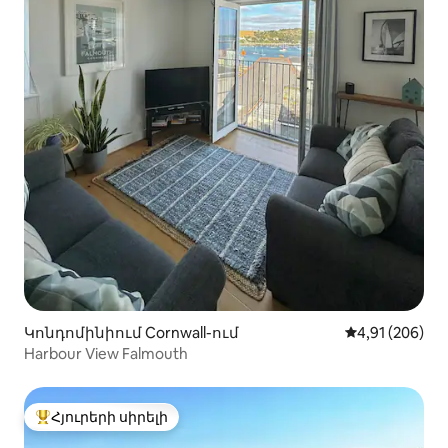
Կոնդոմինիում Cornwall-ում
Միջին վարկան
4,91 (206)
Harbour View Falmouth
Հյուրերի սիրելի
Հյուրերի սիրելի լավագույն տները