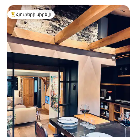
տեսարաններով
Հյուրերի սիրելի
Հյուրերի սիրելի լավագույն տները