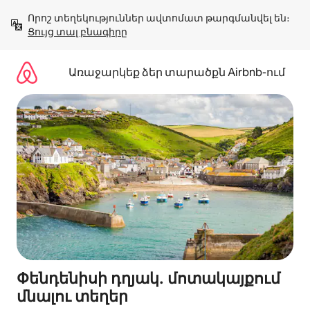
Անցնել
Որոշ տեղեկություններ ավտոմատ թարգմանվել են։ 
բովանդակությանը
Ցույց տալ բնագիրը
Առաջարկեք ձեր տարածքն Airbnb-ում
Փենդենիսի դղյակ․ մոտակայքում
մնալու տեղեր