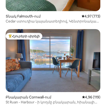
Տնակ Falmouth-ում
Միջին վարկան
4,97 (773)
Cedar ստուդիա կայանատեղիով, Կենտրոնական
Ֆալմութ
Հյուրերի սիրելի
Հյուրերի սիրելի լավագույն տները
Բնակարան Cornwall-ում
Միջին վարկա
4,96 (119)
St Ruan - Harbour - ի կողմը բնակարան, հիանալի