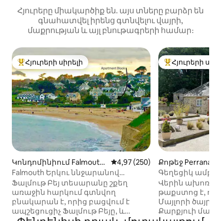
Հյուրերը միակարծիք են. այս տները բարձր են
գնահատվել իրենց գտնվելու վայրի,
մաքրության և այլ բնութագրերի համար։
Հյուրերի սիրելի
Հյուրերի սիր
Հյուրերի սիրելի լավագույն տները
Հյուրերի սիրել
Կոնդոմինիում Falmouth-
Միջին վարկանիշը՝ 5-ից 4,97
4,97 (250)
Քոթեջ Perranarw
ում
Falmouth Երկու ննջարանով
Գեղեցիկ ամբա
լողափի ճակատային բնակարան
իդիլայում ՝ ջա
Ֆալմութ Բեյ տեսարանը շքեղ
Վերին ախոռնե
առաջին հարկում գտնվող
թաքստոց է, որը
բնակարան է, որից բացվում է
Մայլորի ծայրա
ապշեցուցիչ Ֆալմութ Բեյը, և
Քարքյուի մաս
ընդամենը 50 մ հեռավորության
վայրում ՝ առվ