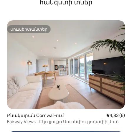
հանգստի տներ
Սուպերտանտեր
Սուպերտանտեր
Բնակարան Cornwall-ում
Միջին վարկ
4,83 (6)
Fairway Views - Էկո լյուքս Սուոնփուլ լողափի մոտ