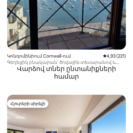
Կոնդոմինիում Cornwall-ում
Միջին վարկա
4,93 (221)
Գեղեցիկ բնակարան՝ ծովային տեսարանով և
Վարձով տներ ընտանիքների
կայանատեղով, Ֆալմուտ
համար
Հյուրերի սիրելի
Հյուրերի սիրելի