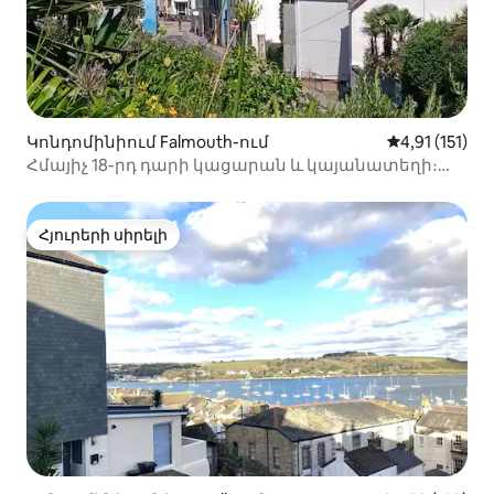
Կոնդոմինիում Falmouth-ում
Միջին վարկա
4,91 (151)
Հմայիչ 18-րդ դարի կացարան և կայանատեղի։
3 րոպե՝ նավահանգիստ և քաղաք
Հյուրերի սիրելի
Հյուրերի սիրելի