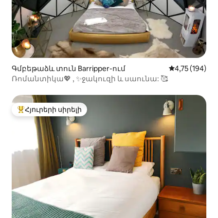
Գմբեթաձև տուն Barripper-ում
Միջին վարկա
4,75 (194)
Ռոմանտիկա💖 , ✨ջակուզի և սաունա: 🥰
Հյուրերի սիրելի
Հյուրերի սիրելի լավագույն տները