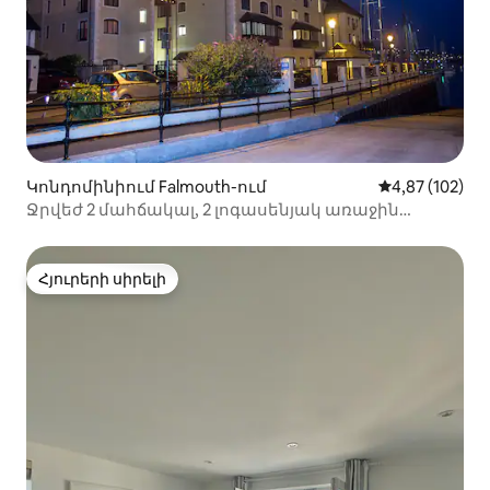
Կոնդոմինիում Falmouth-ում
Միջին վարկան
4,87 (102)
Ջրվեժ 2 մահճակալ, 2 լոգասենյակ առաջին
հարկում բնակարան
Հյուրերի սիրելի
Հյուրերի սիրելի