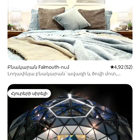
Բնակարան Falmouth-ում
Միջին վարկա
4,92 (52)
Լողափնյա բնակարան՝ ավազի և ծովի մոտ,
անվճար կայանատեղի
Հյուրերի սիրելի
Հյուրերի սիրելի