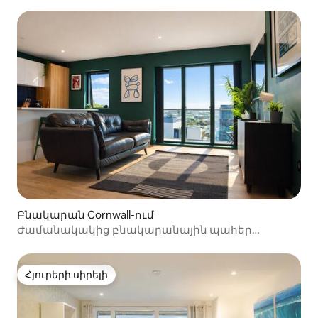
Բնակարան Cornwall-ում
Ժամանակակից բնակարանային պահեր
Տոլկարնի լողափից
Հյուրերի սիրելի
Հյուրերի սիրելի