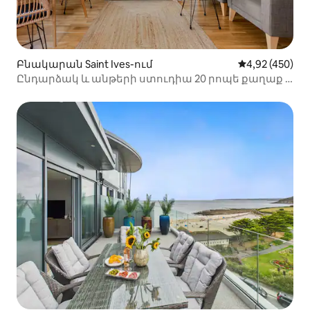
Բնակարան Saint Ives-ում
Միջին վարկան
4,92 (450)
Ընդարձակ և անթերի ստուդիա 20 րոպե քաղաք և
լողափ ։