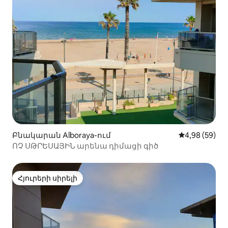
Բնակարան Alboraya-ում
Միջին վարկա
4,98 (59)
ՈՉ ՍԹՐԵՍԱՅԻՆ արենա դիմացի գիծ
Հյուրերի սիրելի
Հյուրերի սիրելի