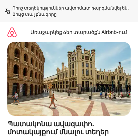
Անցնել
Որոշ տեղեկություններ ավտոմատ թարգմանվել են։ 
բովանդակությանը
Ցույց տալ բնագիրը
Առաջարկեք ձեր տարածքն Airbnb-ում
Պատակոնա ավազափո․
մոտակայքում մնալու տեղեր