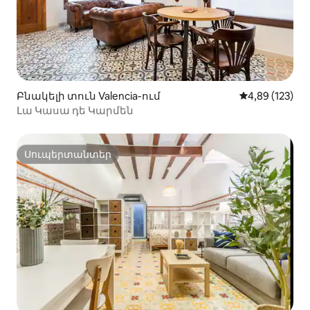
Բնակելի տուն Valencia-ում
Միջին վարկան
4,89 (123)
Լա Կասա դե Կարմեն
Սուպերտանտեր
Սուպերտանտեր