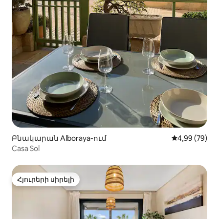
Բնակարան Alboraya-ում
Միջին վարկա
4,99 (79)
Casa Sol
Հյուրերի սիրելի
Հյուրերի սիրելի