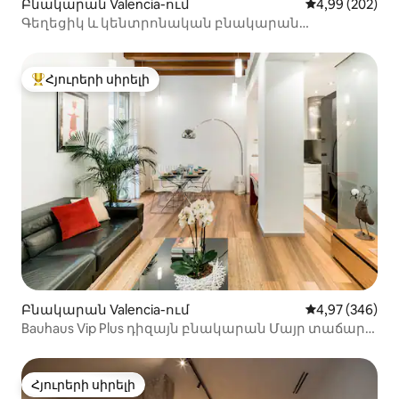
Բնակարան Valencia-ում
Միջին վարկան
4,99 (202)
Գեղեցիկ և կենտրոնական բնակարան
Ռուզաֆայում ։ VT -42815 - V
Հյուրերի սիրելի
Հյուրերի սիրելի լավագույն տները
Բնակարան Valencia-ում
Միջին վարկան
4,97 (346)
Bauhaus Vip Plus դիզայն բնակարան Մայր տաճարի
և Կենտրոնական շուկայի հարևանությամբ
Հյուրերի սիրելի
Հյուրերի սիրելի