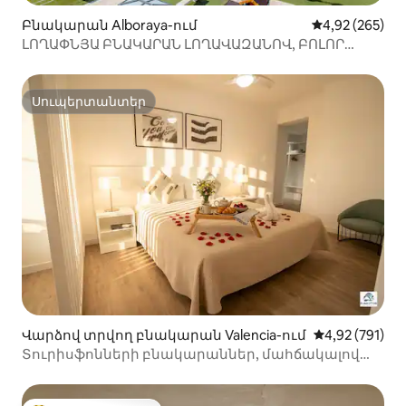
Բնակարան Alboraya-ում
Միջին վարկան
4,92 (265)
ԼՈՂԱՓՆՅԱ ԲՆԱԿԱՐԱՆ ԼՈՂԱՎԱԶԱՆՈՎ, ԲՈԼՈՐ
ԾԱՌԱՅՈՒԹՅՈՒՆՆԵՐՈՎ, ՎԱԼԵՆՍԻԱ
Սուպերտանտեր
Սուպերտանտեր
Վարձով տրվող բնակարան Valencia-ում
Միջին վարկան
4,92 (791)
Տուրիսֆոնների բնակարաններ, մահճակալով
բնակարան...