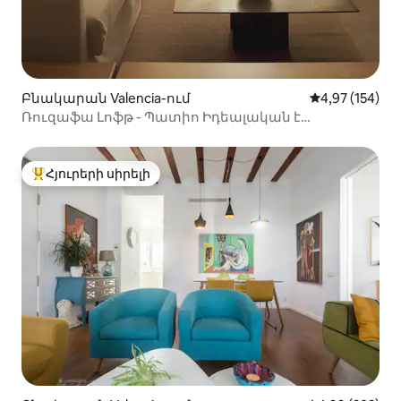
Բնակարան Valencia-ում
Միջին վարկան
4,97 (154)
Ռուզաֆա Լոֆթ - Պատիո Իդեալական է
ընտանիքների և զույգերի համար
Հյուրերի սիրելի
Հյուրերի սիրելի լավագույն տները