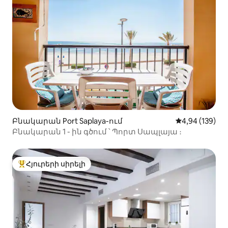
Բնակարան Port Saplaya-ում
Միջին վարկան
4,94 (139)
Բնակարան 1 - ին գծում ՝ Պորտ Սապլայա ։
Հյուրերի սիրելի
Հյուրերի սիրելի լավագույն տները