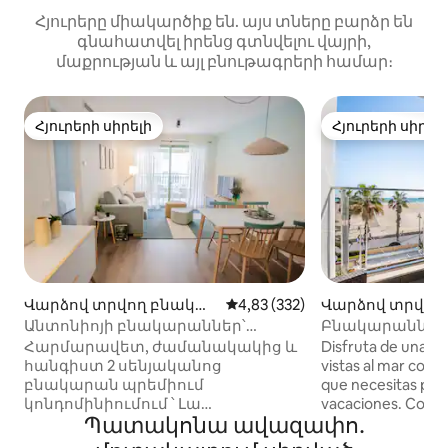
Հյուրերը միակարծիք են. այս տները բարձր են
գնահատվել իրենց գտնվելու վայրի,
մաքրության և այլ բնութագրերի համար։
Հյուրերի սիրելի
Հյուրերի սիրել
Հյուրերի սիրելի
Հյուրերի սիրել
Վարձով տրվող բնակա
Միջին վարկանիշը՝ 5-ից 4,83
4,83 (332)
Վարձով տրվող
րան Alboraya-ում
րան Valencia-ու
Անտոնիոյի բնակարաններ՝
Բնակարաններ Pe
ԼՈՂԱՎԱԶԱՆ, ընտանեկան
Malvarrosa, Apart
Հարմարավետ, ժամանակակից և
Disfruta de una ex
բնակարան
հանգիստ 2 սենյականոց
vistas al mar con 
բնակարան պրեմիում
que necesitas par
կոնդոմինիումում ՝ Լա
vacaciones. Como 
Պատակոնա ավազափո․
Պատակոնա լողափում գտնվող
obsequiamos con u
արտոնյալ վայրով ։ Մասնավոր
para iniciar tu visi