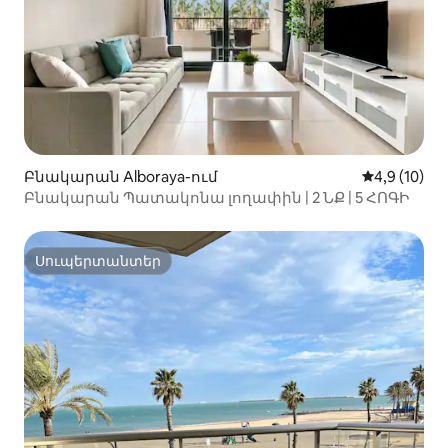
Բնակարան Alboraya-ում
Միջին վարկ
4,9 (10)
Բնակարան Պատակոնա լողափին | 2 ՆՔ | 5 ՀՈԳԻ
Սուպերտանտեր
Սուպերտանտեր