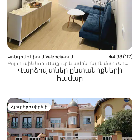
Կոնդոմինիում Valencia-ում
Միջին վարկա
4,98 (117)
Բոլորովին նոր ։ Մաքուր և ամեն ինչին մոտ ։ Արագ
Վարձով տներ ընտանիքների
Wi - Fi
համար
Հյուրերի սիրելի
Հյուրերի սիրելի