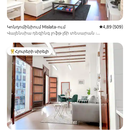
Կոնդոմինիում Mislata-ում
Միջին վարկան
4,89 (509)
Վալենսիա դեզինգ լոֆթ լճի տեսարան ։
Հեծանիվների անվճար կայանատեղի
Հյուրերի սիրելի
Հյուրերի սիրելի լավագույն տները