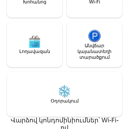
Խոհանոց
Wi-Fi
ձեւավորում եւ գեղեցիկ նյութեր,
ինչպիսիք են մոմապատ բետոն,
սպիտակեղեն, օրգանական
բամբակ..
Անվճար
Լողավազան
կայանատեղի
տարածքում
Օդորակում
Վարձով կոնդոմինիումներ՝ Wi-Fi-
ով