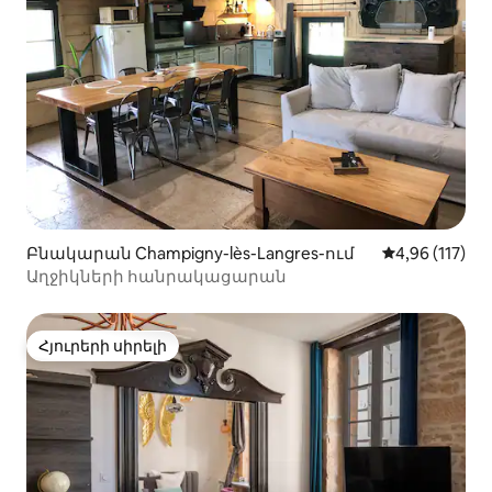
Բնակարան Champigny-lès-Langres-ում
Միջին վարկա
4,96 (117)
Աղջիկների հանրակացարան
Հյուրերի սիրելի
Հյուրերի սիրելի