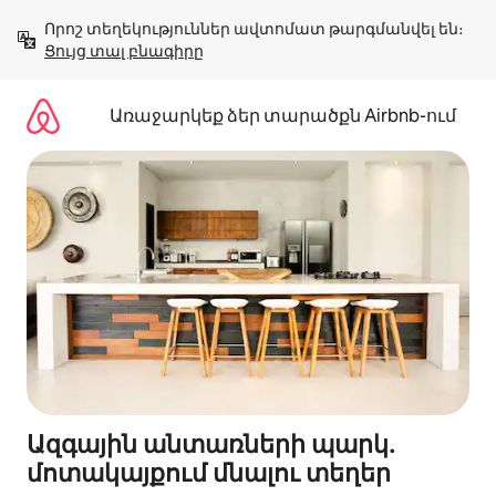
Անցնել
Որոշ տեղեկություններ ավտոմատ թարգմանվել են։ 
բովանդակությանը
Ցույց տալ բնագիրը
Առաջարկեք ձեր տարածքն Airbnb-ում
Ազգային անտառների պարկ․
մոտակայքում մնալու տեղեր