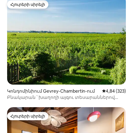
Հյուրերի սիրելի
Հյուրերի սիրելի
Կոնդոմինիում Gevrey-Chambertin-ում
Միջին վարկան
4,84 (323)
Բնակարան ՝ խաղողի այգու տեսարաններով
Պրետրիում
Հյուրերի սիրելի
Հյուրերի սիրելի