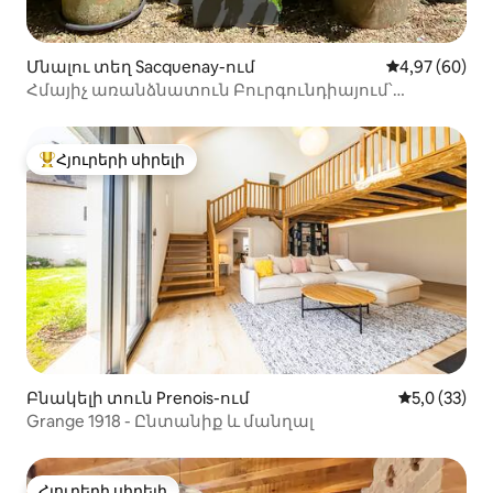
Մնալու տեղ Sacquenay-ում
Միջին վարկա
4,97 (60)
Հմայիչ առանձնատուն Բուրգունդիայում՝
խաղաղություն և ռոմանտիկա
Հյուրերի սիրելի
Հյուրերի սիրելի լավագույն տները
Բնակելի տուն Prenois-ում
Միջին վարկ
5,0 (33)
Grange 1918 - Ընտանիք և մանղալ
Հյուրերի սիրելի