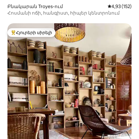
Բնակարան Troyes-ում
Միջին վարկա
4,93 (152)
Հոսմանի ոճի, հանգիստ, հիպեր կենտրոնում
Հյուրերի սիրելի
Հյուրերի սիրելի լավագույն տները