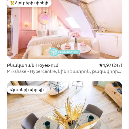
Հյուրերի սիրելի
Հյուրերի սիրելի լավագույն տները
Բնակարան Troyes-ում
Միջին վարկան
4,97 (247)
Milkshake - Hypercentre, կինոթատրոն, թագավորի
չափ
Հյուրերի սիրելի
Հյուրերի սիրելի