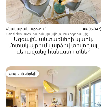
Բնակարան Dijon-ում
Միջին վարկան
4,95 (147)
Canal des Ducs՝ հարմարավետ, PK+օդորակիչ,
Ազգային անտառների պարկ․
քաղաքի կենտրոնին մոտ
մոտակայքում վարձով տրվող այլ
գերազանց հանգստի տներ
Հյուրերի սիրելի
Հյուրերի սիրելի