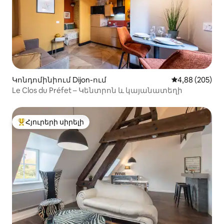
Կոնդոմինիում Dijon-ում
Միջին վարկան
4,88 (205)
Le Clos du Préfet – Կենտրոն և կայանատեղի
Հյուրերի սիրելի
Հյուրերի սիրելի լավագույն տները