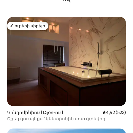
Հյուրերի սիրելի
Հյուրերի սիրելի
Կոնդոմինիում Dijon-ում
Միջին վարկան
4,92 (523)
Շքեղ դուպլեքս ՝ կենտրոնին մոտ գտնվող
կտուրով