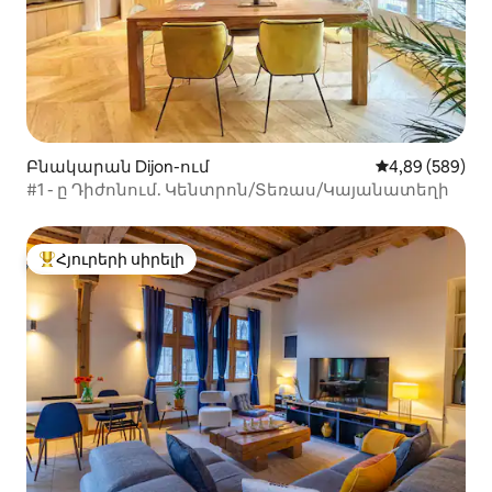
Բնակարան Dijon-ում
Միջին վարկան
4,89 (589)
#1 - ը Դիժոնում. Կենտրոն/Տեռաս/Կայանատեղի
Հյուրերի սիրելի
Հյուրերի սիրելի լավագույն տները