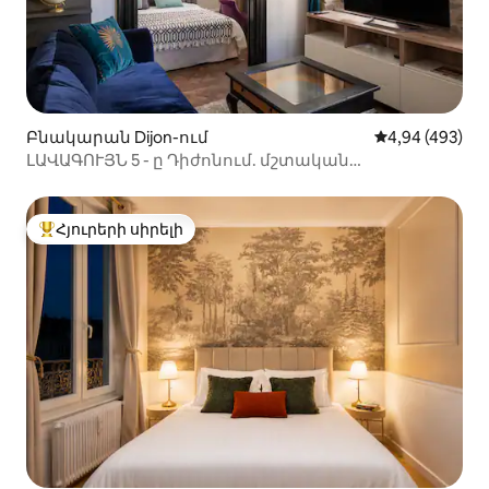
Բնակարան Dijon-ում
Միջին վարկան
4,94 (493)
ԼԱՎԱԳՈՒՅՆ 5 - ը Դիժոնում. մշտական
առանձնաբաժին/Մայր տաճարի տեսարան
Հյուրերի սիրելի
Հյուրերի սիրելի լավագույն տները