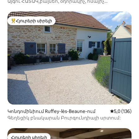
Այգու ՀԱՏԱԿ,բալնեո, օդորակիչ, հմայիչ
ռոմանտիկա ❤️2
Հյուրերի սիրելի
Հյուրերի սիրելի լավագույն տները
Կոնդոմինիում Ruffey-lès-Beaune-ում
Միջին վարկա
5,0 (136)
Գեղեցիկ բնակարան Բուրգունդիայի սրտում:
Հյուրերի սիրելի