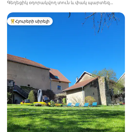
Գեղեցիկ օդորակվող տուն և փակ պարտեզ
ԴԻԺՈՆԻՑ 5 րոպե հեռավորության վրա
Հյուրերի սիրելի
Հյուրերի սիրելի լավագույն տները