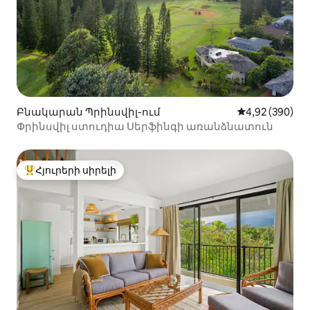
Բնակարան Պրինսվիլ-ում
Միջին վարկան
4,92 (390)
Փրինսվիլ ստուդիա Սերֆինգի առանձնատուն
Հյուրերի սիրելի
Հյուրերի սիրելի լավագույն տները