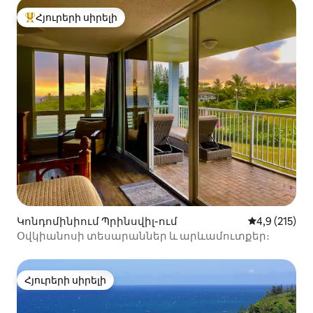
Հյուրերի սիրելի
Հյուրերի սիրելի լավագույն տները
Կոնդոմինիում Պրինսվիլ-ում
Միջին վարկա
4,9 (215)
Օվկիանոսի տեսարաններ և արևամուտքեր։
Հյուրերի սիրելի
Հյուրերի սիրելի