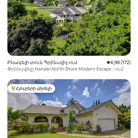
Բնակելի տուն Պրինսվիլ-ում
Միջին վարկան
4,98 (172)
Փրինսվիլը Hanalei North Shore Modern Escape - ում
Հյուրերի սիրելի
Հյուրերի սիրելի լավագույն տները