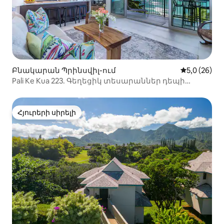
Բնակարան Պրինսվիլ-ում
Միջին վարկ
5,0 (26)
Pali Ke Kua 223. Գեղեցիկ տեսարաններ դեպի
օվկիանոսը և Բալի Հայը
Հյուրերի սիրելի
Հյուրերի սիրելի