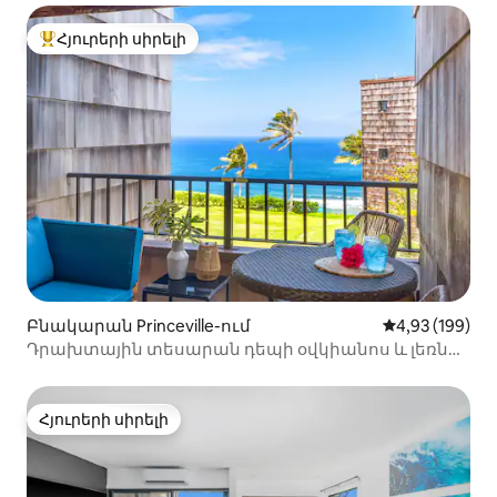
Հյուրերի սիրելի
Հյուրերի սիրելի լավագույն տները
Բնակարան Princeville-ում
Միջին վարկան
4,93 (199)
Դրախտային տեսարան դեպի օվկիանոս և լեռներ
և մի քանի քայլ հեռավորության վրա դեպի լողափ
տանող արահետ
Հյուրերի սիրելի
Հյուրերի սիրելի