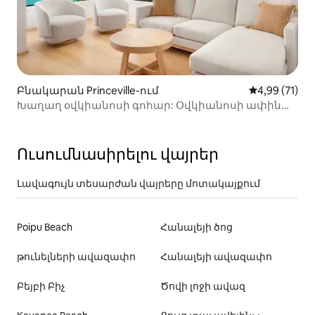
Բնակարան Princeville-ում
Միջին վարկա
4,99 (71)
Խաղաղ օվկիանոսի գոհար: Օվկիանոսի ափին
գտնվող կոնդոմինիում Sealodge - ում
Ուսումնասիրելու վայրեր
Լավագույն տեսարժան վայրերը մոտակայքում
Poipu Beach
Հանալեյի ծոց
թունելների ավազափո
Հանալեյի ավազափո
Բեյբի Բիչ
Ծովի լոջի ավազ