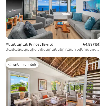
Բնակարան Princeville-ում
Միջին վարկա
4,89 (151)
Ժամանակակից տեսարաններ դեպի օվկիանոս
~Սիրահարների դրախտ՝ օդորակիչով
Հյուրերի սիրելի
Հյուրերի սիրելի