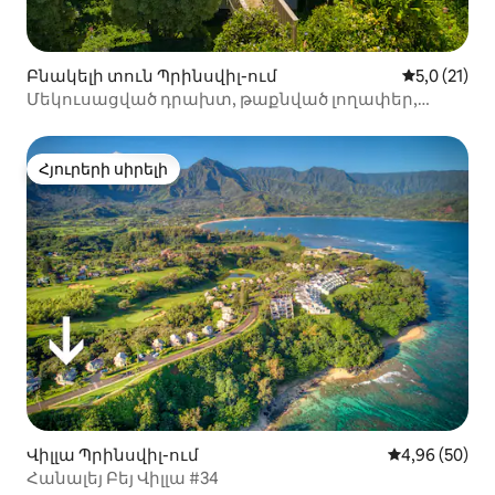
Բնակելի տուն Պրինսվիլ-ում
Միջին վար
5,0 (21)
Մեկուսացված դրախտ, թաքնված լողափեր,
օվկիանոսի մայրամուտ
Հյուրերի սիրելի
Հյուրերի սիրելի
Վիլլա Պրինսվիլ-ում
Միջին վարկա
4,96 (50)
Հանալեյ Բեյ Վիլլա #34