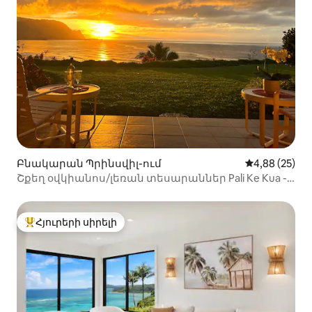
Բնակարան Պրինսվիլ-ում
Միջին վարկա
4,88 (25)
Շքեղ օվկիանոս/լեռան տեսարաններ Pali Ke Kua -
ում #123
Հյուրերի սիրելի
Հյուրերի սիրելի լավագույն տները