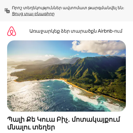
Անցնել
Որոշ տեղեկություններ ավտոմատ թարգմանվել են։ 
բովանդակությանը
Ցույց տալ բնագիրը
Առաջարկեք ձեր տարածքն Airbnb-ում
Պալի Քե Կուա Բիչ․ մոտակայքում
մնալու տեղեր