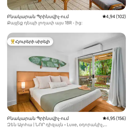
Բնակարան Պրինսվիլ-ում
Միջին վարկան
4,94 (102)
Քայլեք դեպի լողափ այս 1BR - ից:
Հյուրերի սիրելի
Հյուրերի սիրելի լավագույն տները
Բնակարան Պրինսվիլ-ում
Միջին վարկան
4,95 (156)
Զեն Ալոհա | ՆՈՐ դիզայն • Luxe, օդորակիչ,
լողավազան, լողափեր