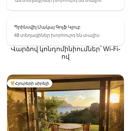
128 տեղացիներ խորհուրդ են տալիս
Պրինսվիլ Մակայ Գոլֆ Կլուբ
48 տեղացիներ խորհուրդ են տալիս
Վարձով կոնդոմինիումներ՝ Wi-Fi-
ով
Հյուրերի սիրելի
Հյուրերի սիրելի լավագույն տները