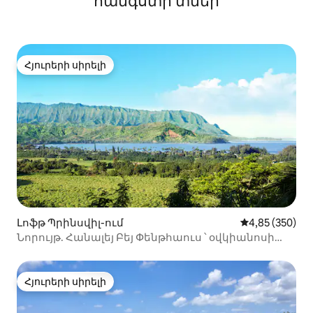
հանգստի տներ
Հյուրերի սիրելի
Հյուրերի սիրելի
Լոֆթ Պրինսվիլ-ում
Միջին վարկան
4,85 (350)
Նորույթ. Հանալեյ Բեյ Փենթհաուս ՝ օվկիանոսի
տեսարաններով
Հյուրերի սիրելի
Հյուրերի սիրելի