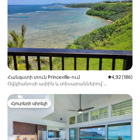
Հանգստի տուն Princeville-ում
Միջին վարկան
4,92 (186)
Օվկիանոսի ափին և տեսարաններով՝
անկյունային պենտհաուս՝ Sealodge D9
Հյուրերի սիրելի
Հյուրերի սիրելի