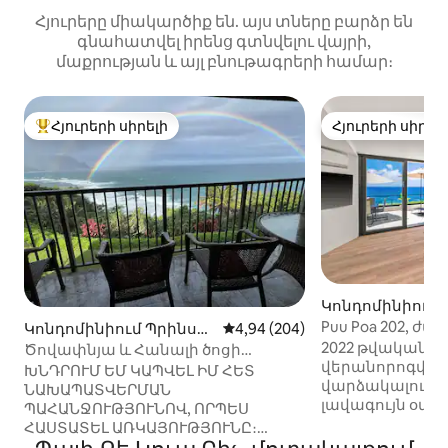
Հյուրերը միակարծիք են. այս տները բարձր են
գնահատվել իրենց գտնվելու վայրի,
մաքրության և այլ բնութագրերի համար։
Հյուրերի սիրելի
Հյուրերի սիրել
Հյուրերի սիրելի լավագույն տները
Հյուրերի սիրել
Կոնդոմինիում 
լ-ում
Puu Poa 202, ժ
Կոնդոմինիում Պրինսվ
Միջին վարկանիշը՝ 5-ից 4,94
4,94 (204)
օվկիանոսի ափի
իլ-ում
2022 թվականին
Ծովափնյա և Հանալի ծոցի
վերանորոգված
տպավորիչ տեսարաններ
ԽՆԴՐՈՒՄ ԵՄ ԿԱՊՎԵԼ ԻՄ ՀԵՏ
վարձակալությ
ՆԱԽԱՊԱՏՎԵՐՄԱՆ
լավագույն օվ
ՊԱՀԱՆՋՈՒԹՅՈՒՆՈՎ, ՈՐՊԵՍ
գտնվող կոնդոմ
ՀԱՍՏԱՏԵԼ ԱՌԿԱՅՈՒԹՅՈՒՆԸ։
է ։ Այս երկու 
ՏՊԱՎՈՐԻՉ ՕՎԿԻԱՆՈՍԻ/ԾՈՑԻ