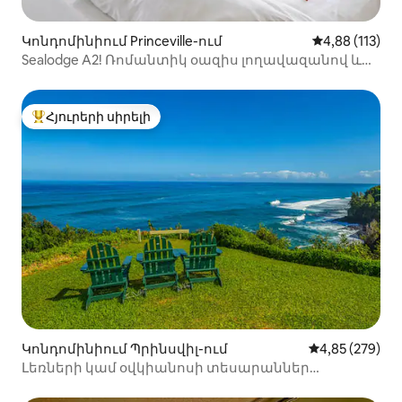
Կոնդոմինիում Princeville-ում
Միջին վարկա
4,88 (113)
Sealodge A2! Ռոմանտիկ օազիս լողավազանով և
օվկիանոսի տեսարանով
Հյուրերի սիրելի
Հյուրերի սիրելի լավագույն տները
Կոնդոմինիում Պրինսվիլ-ում
Միջին վարկան
4,85 (279)
Լեռների կամ օվկիանոսի տեսարաններ
Հանալեյից + Նապալի + Ջակուզի