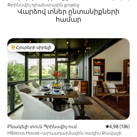
Փրինսվիլ դրախտային քոթեջ
Վարձով տներ ընտանիքների
համար
Հյուրերի սիրելի
Հյուրերի սիրելի լավագույն տները
Բնակելի տուն Պրինսվիլ-ում
Միջին վարկան
4,98 (136)
Hibiscus House~արևադարձային օազիս Քավայի