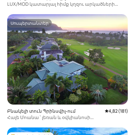
LUX/MOD կատարյալ հիմք կղզու արկածների
համար - w A/C
Սուպերտանտեր
Սուպերտանտեր
Բնակելի տուն Պրինսվիլ-ում
Միջին վարկա
4,82 (181)
Հալե Մոանա ՝ լեռան և օվկիանոսի
տեսարաններով