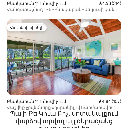
Բնակարան Պրինսվիլ-ում
Միջին վարկան
4,93 (314)
Հանգստացնող 1 - B «Բնակարան» մեկուսի կանաչ
գոտու վրա ։ A/C
Հյուրերի սիրելի
Հյուրերի սիրելի
Բնակարան Պրինսվիլ-ում
Միջին վարկան
4,84 (107)
Հաշվեք ջրվեժները օդորակիչով հարմարավետ
Պալի Քե Կուա Բիչ․ մոտակայքում
բնակարանից։
վարձով տրվող այլ գերազանց