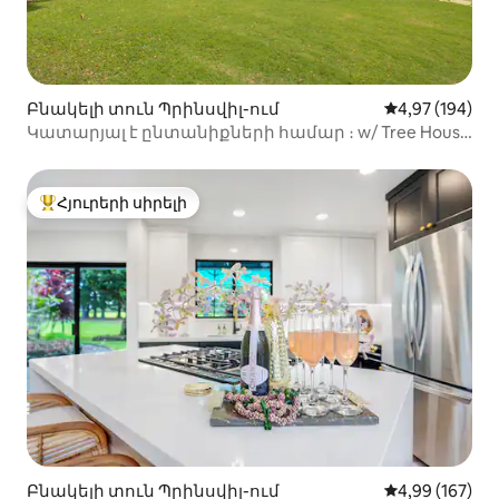
Բնակելի տուն Պրինսվիլ-ում
Միջին վարկան
4,97 (194)
Կատարյալ է ընտանիքների համար ։ w/ Tree House
և բատուտ
Հյուրերի սիրելի
Հյուրերի սիրելի լավագույն տները
Բնակելի տուն Պրինսվիլ-ում
Միջին վարկան
4,99 (167)