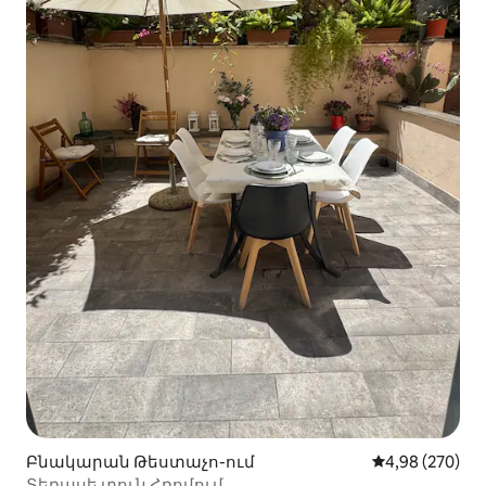
Բնակարան Թեստաչո-ում
Միջին վարկան
4,98 (270)
Տեռասե տուն Հռոմում