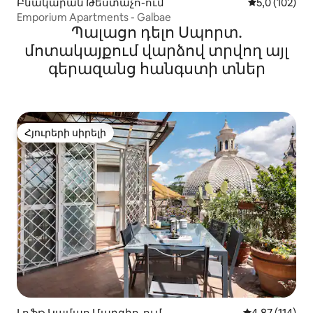
Բնակարան Թեստաչո-ում
Միջին վարկա
5,0 (102)
Emporium Apartments - Galbae
Պալացո դելո Սպորտ․
մոտակայքում վարձով տրվող այլ
գերազանց հանգստի տներ
Հյուրերի սիրելի
Հյուրերի սիրելի
Լոֆթ Կամպո Մարզիո-ում
Միջին վարկա
4,87 (114)