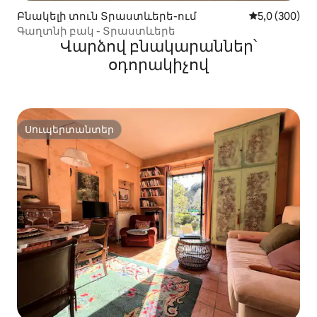
Բնակելի տուն Տրաստևերե-ում
Միջին վարկա
5,0 (300)
Գաղտնի բակ - Տրաստևերե
Վարձով բնակարաններ՝
օդորակիչով
Սուպերտանտեր
Սուպերտանտեր