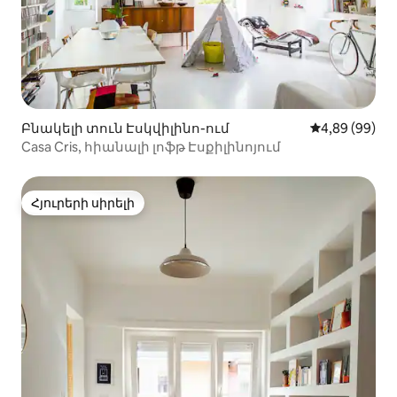
Բնակելի տուն Էսկվիլինո-ում
Միջին վարկա
4,89 (99)
Casa Cris, հիանալի լոֆթ Էսքիլինոյում
Հյուրերի սիրելի
Հյուրերի սիրելի