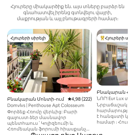
Հյուրերը միակարծիք են. այս տները բարձր են
գնահատվել իրենց գտնվելու վայրի,
մաքրության և այլ բնութագրերի համար։
Հյուրերի սիրելի
Հյուրերի սիր
Հյուրերի սիրելի
Հյուրերի սիրել
Բնակարան Հռո
ՆՈՐ! Eur Lux տո
Բնակարան Մոնտի-ում
Միջին վարկանիշը՝ 5-ից 4,98
4,98 (222)
Նրբաճաշակ բն
Domvlvs | Penthouse Apt Colosseum
հարմարություն
Փորձեք Հռոմը վերևից: Բարի
է հանգստի կամ
գալուստ ձեր մասնավոր
համար ։ Հուսով 
պենտհաուս ՝ Կոլիզեումի և
հարմարավետ 
Հռոմեական ֆորումի հիասքանչ
կունենաք Հռոմ
տեսարաններով ։ Այս նոր