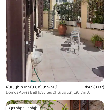
Բնակելի տուն Մոնտի-ում
Միջին վարկան
4,98 (132)
Domus Aurea B&B և Suites 2 հանգստյան տուն
Հյուրերի սիրելի
Հյուրերի սիրելի