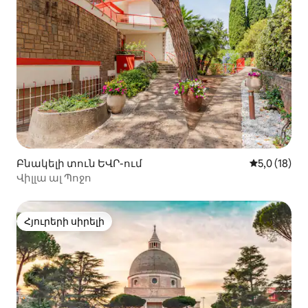
Բնակելի տուն ԵՎՐ-ում
Միջին վարկ
5,0 (18)
Վիլլա ալ Պոջո
Հյուրերի սիրելի
Հյուրերի սիրելի