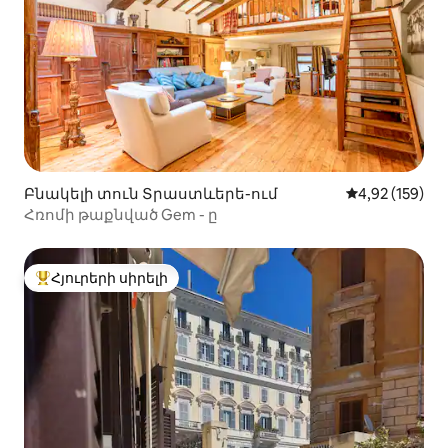
Բնակելի տուն Տրաստևերե-ում
Միջին վարկան
4,92 (159)
Հռոմի թաքնված Gem - ը
Հյուրերի սիրելի
Հյուրերի սիրելի լավագույն տները