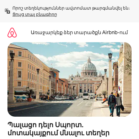
Անցնել
Որոշ տեղեկություններ ավտոմատ թարգմանվել են։ 
բովանդակությանը
Ցույց տալ բնագիրը
Առաջարկեք ձեր տարածքն Airbnb-ում
Պալացո դելո Սպորտ․
մոտակայքում մնալու տեղեր