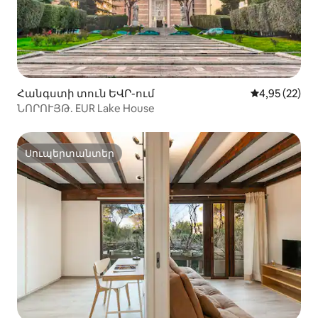
Հանգստի տուն ԵՎՐ-ում
Միջին վարկա
4,95 (22)
ՆՈՐՈՒՅԹ. EUR Lake House
Սուպերտանտեր
Սուպերտանտեր