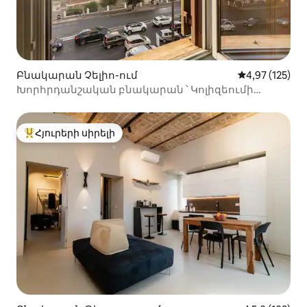
Բնակարան Չելիո-ում
Միջին վարկան
4,97 (125)
Խորհրդանշական բնակարան ՝ Կոլիզեումի
հիասքանչ տեսարանով
Հյուրերի սիրելի
Հյուրերի սիրելի լավագույն տները