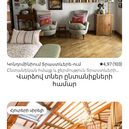
Կոնդոմինիում Տրաստևերե-ում
Միջին վարկան
4,97 (103)
Ընտանեկան հմայք և ջերմություն Տրաստևերի
Վարձով տներ ընտանիքների
սրտում
համար
Հյուրերի սիրելի
Հյուրերի սիրելի