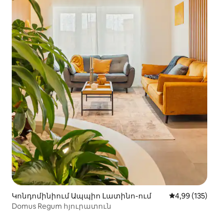
Կոնդոմինիում Ապպիո Լատինո-ում
Միջին վարկան
4,99 (135)
Domus Regum հյուրատուն