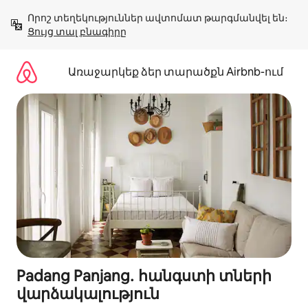
Անցնել
Որոշ տեղեկություններ ավտոմատ թարգմանվել են։ 
բովանդակությանը
Ցույց տալ բնագիրը
Առաջարկեք ձեր տարածքն Airbnb-ում
Padang Panjang․ հանգստի տների
վարձակալություն