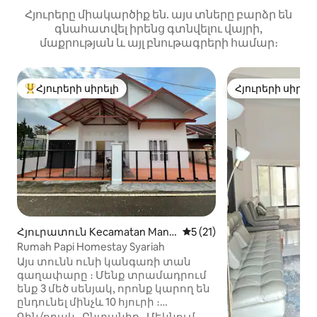
Հյուրերը միակարծիք են. այս տները բարձր են
գնահատվել իրենց գտնվելու վայրի,
մաքրության և այլ բնութագրերի համար։
Հյուրերի սիրելի
Հյուրերի սիրել
Հյուրերի սիրելի լավագույն տները
Հյուրերի սիրել
Հյուրատուն Kecamatan Mand
Միջին վարկանիշը՝ 5-ից 
5 (21)
iangin Koto Selayan-ում
Rumah Papi Homestay Syariah
Այս տունն ունի կանգառի տան
գաղափարը ։ Մենք տրամադրում
ենք 3 մեծ սենյակ, որոնք կարող են
ընդունել մինչև 10 հյուրի ։
Հեռավորությունը Ջամ Գադանգից
Գին/որակ
·
Ընտանիք
·
Մեկնում