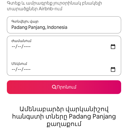
Գտեք և ամրագրեք յուրօրինակ բնակելի
տարածքներ Airbnb-ում
Գտնվելու վայր
Երբ արդյունքները հասանելի լինեն, սլաքների ստեղնե
Ժամանում
Մեկնում
Որոնում
Ամենաբարձր վարկանիշով
հանգստի տները Padang Panjang
քաղաքում