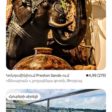
Կոնդոմինիում Preston Sands-ում
Միջին վարկան
4,99 (279)
«Տեսարան », լողափնյա գոտի, Թորբայ
Հյուրերի սիրելի
Հյուրերի սիրելի