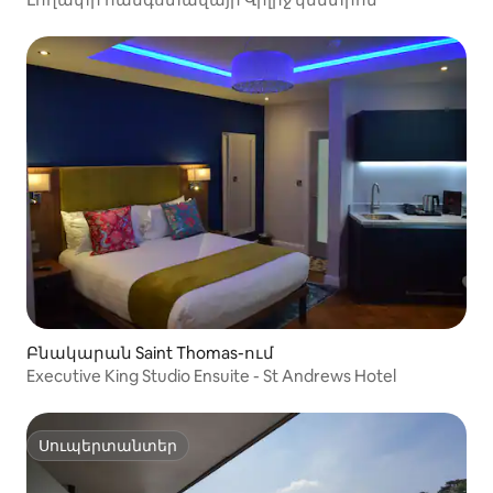
Բնակարան Saint Thomas-ում
Executive King Studio Ensuite - St Andrews Hotel
Սուպերտանտեր
Սուպերտանտեր