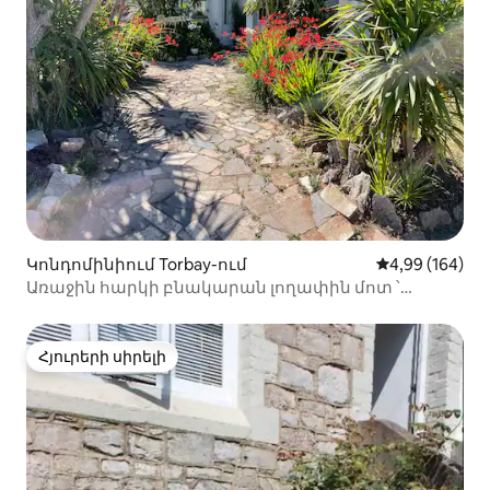
Կոնդոմինիում Torbay-ում
Միջին վարկան
4,99 (164)
Առաջին հարկի բնակարան լողափին մոտ ՝
կայանատեղիով
Հյուրերի սիրելի
Հյուրերի սիրելի