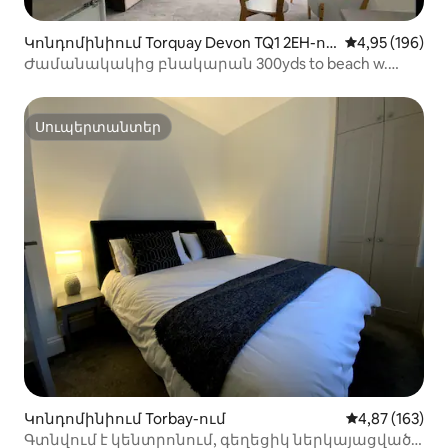
Կոնդոմինիում Torquay Devon TQ1 2EH-ու
Միջին վարկան
4,95 (196)
մ
Ժամանակակից բնակարան 300yds to beach w.
private garden
Սուպերտանտեր
Սուպերտանտեր
Կոնդոմինիում Torbay-ում
Միջին վարկան
4,87 (163)
Գտնվում է կենտրոնում, գեղեցիկ ներկայացված