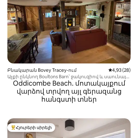
Բնակարան Bovey Tracey-ում
Միջին վարկա
4,93 (28)
Աչքի ընկնող Boultons Barn՝ ջակուզիով և սաունայի
Oddicombe Beach․ մոտակայքում
տարբերակով
վարձով տրվող այլ գերազանց
հանգստի տներ
Հյուրերի սիրելի
Հյուրերի սիրելի լավագույն տները