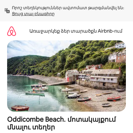
Անցնել
Որոշ տեղեկություններ ավտոմատ թարգմանվել են։ 
բովանդակությանը
Ցույց տալ բնագիրը
Առաջարկեք ձեր տարածքն Airbnb-ում
Oddicombe Beach․ մոտակայքում
մնալու տեղեր