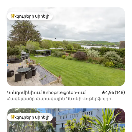
բնակարան
Հյուրերի սիրելի
Հյուրերի սիրելի լավագույն տները
Կոնդոմինիում Bishopsteignton-ում
Միջին վարկան
4,95 (148)
Հավելվածը Հարավային Դևոնի Վոթերֆիլդի
տանը
Հյուրերի սիրելի
Հյուրերի սիրելի լավագույն տները