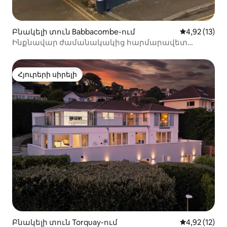
Բնակելի տուն Babbacombe-ում
Միջին վարկա
4,92 (13)
Ինքնավար ժամանակակից հարմարավետ
ծովափնյա հանգիստ
Հյուրերի սիրելի
Հյուրերի սիրելի
Բնակելի տուն Torquay-ում
Միջին վարկա
4,92 (12)