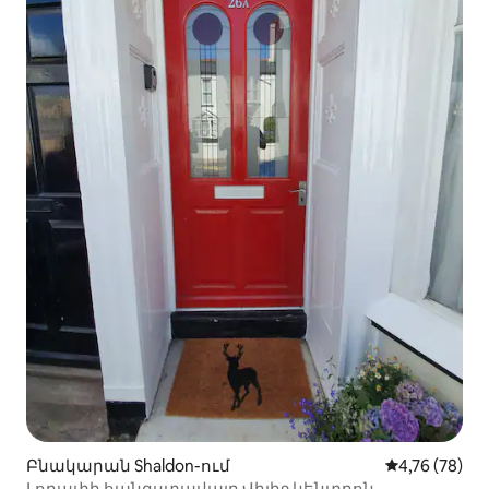
Բնակարան Shaldon-ում
Միջին վարկա
4,76 (78)
Լողափի հանգստավայր Վիլիջ կենտրոն