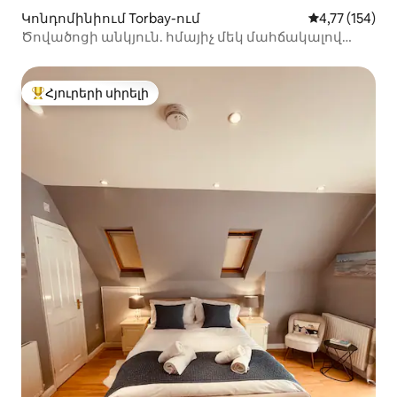
Կոնդոմինիում Torbay-ում
Միջին վարկա
4,77 (154)
Ծովածոցի անկյուն. հմայիչ մեկ մահճակալով
բնակարան
Հյուրերի սիրելի
Հյուրերի սիրելի լավագույն տները