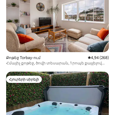
Քոթեջ Torbay-ում
Միջին վարկան
4,94 (268)
Հմայիչ քոթեջ, ծովի տեսարան, 1 րոպե քայլելով
դեպի Հարբոր
Հյուրերի սիրելի
Հյուրերի սիրելի