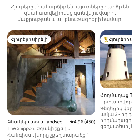
Հյուրերը միակարծիք են. այս տները բարձր են
գնահատվել իրենց գտնվելու վայրի,
մաքրության և այլ բնութագրերի համար։
Հյուրերի սիրելի
Հյուրերի սիր
Հյուրերի սիրելի
Հյուրերի սիրել
Հողմաղաց Torq
Արտասովոր Դև
աշտարակ ՝ եր
Գեղեցիկ վերան
ամյա 2 - րդ դ
հողմաղացի ա
Բնակելի տուն Landscov
Միջին վարկանիշը՝ 5-ից 4,96
4,96 (450)
գեղատեսիլ հա
e-ում
The Shippon. Եզակի շքեղ
գյուղական վայր
Հարավային Devon փախուստ.
Հանգիստ, խորը շքեղ տարածք ՝
լողափերից ընդ