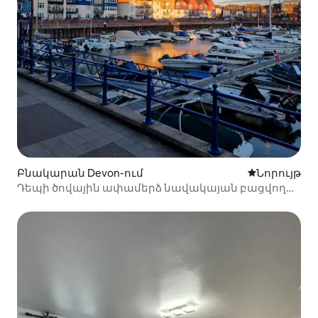
Բնակարան Devon-ում
Մնալու նոր
Նորույթ
Դեպի ծովային ափամերձ նավակայան բացվող
տեսարան