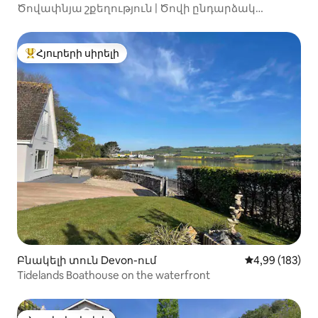
Ծովափնյա շքեղություն | Ծովի ընդարձակ
տեսարաններ | 5 ննջասենյակ
Հյուրերի սիրելի
Հյուրերի սիրելի լավագույն տները
Բնակելի տուն Devon-ում
Միջին վարկան
4,99 (183)
Tidelands Boathouse on the waterfront