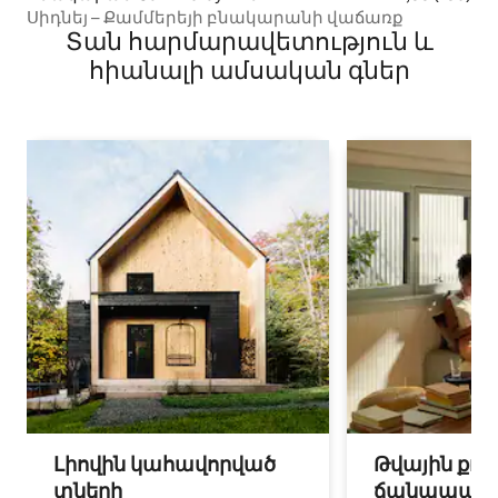
Սիդնեյ – Քամմերեյի բնակարանի վաճառք
Տան հարմարավետություն և
հիանալի ամսական գներ
Լիովին կահավորված
Թվային քոչ
տների
ճանապարհ