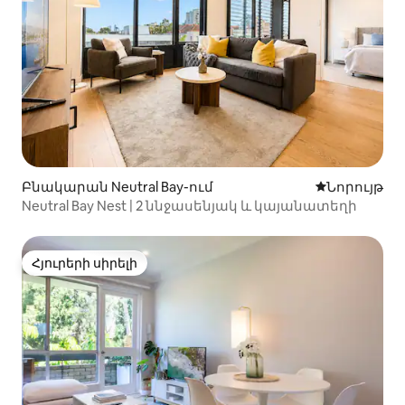
Բնակարան Neutral Bay-ում
Մնալու նոր
Նորույթ
Neutral Bay Nest | 2 ննջասենյակ և կայանատեղի
Հյուրերի սիրելի
Հյուրերի սիրելի