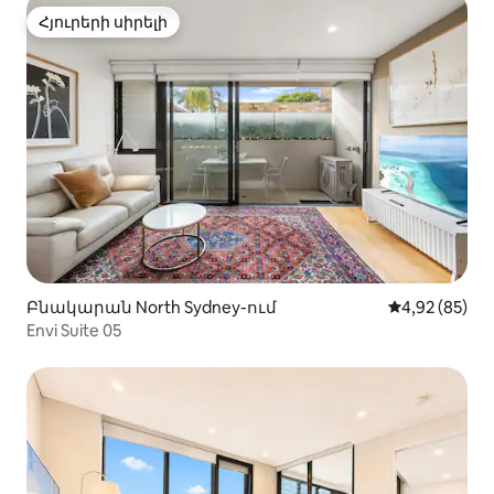
Հյուրերի սիրելի
Հյուրերի սիրելի
Բնակարան North Sydney-ում
Միջին վարկա
4,92 (85)
Envi Suite 05