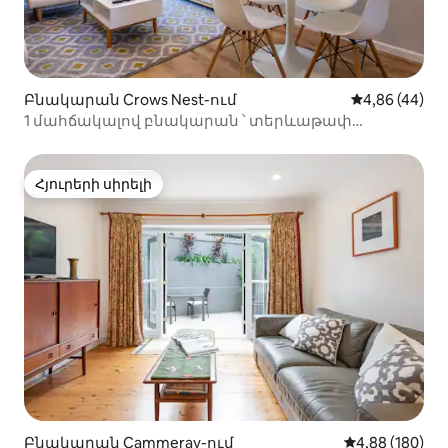
Բնակարան Crows Nest-ում
Միջին վարկա
4,86 (44)
1 մահճակալով բնակարան ՝ տերևաթափ
ագռավների բնում
Հյուրերի սիրելի
Հյուրերի սիրելի
Բնակարան Cammeray-ում
Միջին վարկան
4,88 (180)