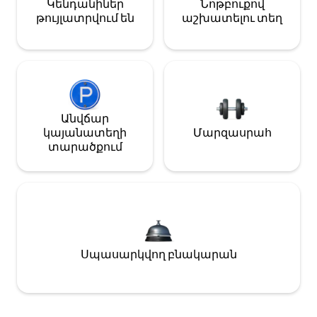
Կենդանիներ
Նոթբուքով
թույլատրվում են
աշխատելու տեղ
Անվճար
կայանատեղի
Մարզասրահ
տարածքում
Սպասարկվող բնակարան