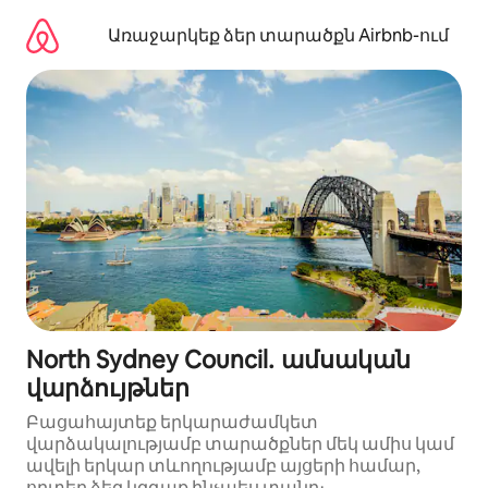
Անցնել
բովանդակությանը
Առաջարկեք ձեր տարածքն Airbnb-ում
North Sydney Council․ ամսական
վարձույթներ
Բացահայտեք երկարաժամկետ
վարձակալությամբ տարածքներ մեկ ամիս կամ
ավելի երկար տևողությամբ այցերի համար,
որտեղ ձեզ կզգաք ինչպես տանը։