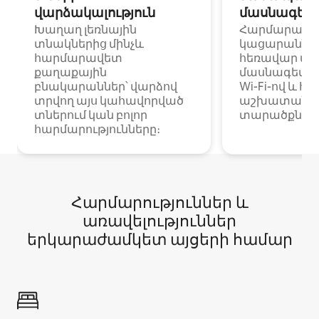
վարձակալություն
մասնագետ
Խաղաղ լեռնային
Հարմարավ
տնակներից մինչև
կացարաններ 
հարմարավետ
հեռավար ա
քաղաքային
մասնագետնե
բնակարաններ՝ վարձով
Wi-Fi-ով և հ
տրվող այս կահավորված
աշխատանքա
տներում կան բոլոր
տարածքներո
հարմարությունները։
Հարմարություններ և
առավելություններ
երկարաժամկետ այցերի համար