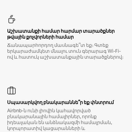
Աշխատանքի համար հարմար տարածքներ
թվային քոչվորների համար
Ճանապարհորդող մասնագե՞տ եք։ Գտեք
երկարաժամկետ մնալու տուն գերարագ Wi-Fi-
ով և հատուկ աշխատանքային տարածքներով։
Սպասարկվող բնակարաննե՞ր եք փնտրում
Airbnb-ն ունի լիովին կահավորված
բնակարանային համալիրներ, որոնք
իդեալական են անձնակազմի համալրման,
կորպորատիվ կացարանների և