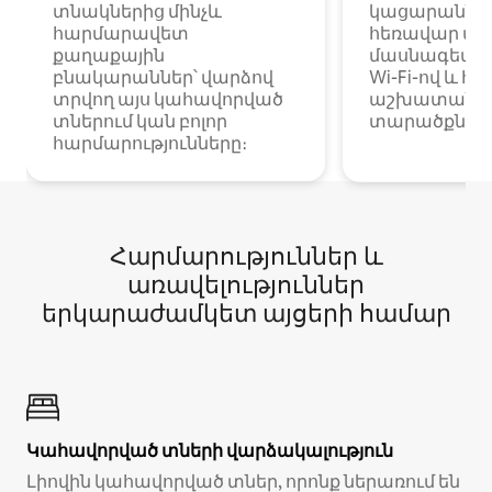
տնակներից մինչև
կացարաններ 
հարմարավետ
հեռավար ա
քաղաքային
մասնագետնե
բնակարաններ՝ վարձով
Wi-Fi-ով և հ
տրվող այս կահավորված
աշխատանքա
տներում կան բոլոր
տարածքներո
հարմարությունները։
Հարմարություններ և
առավելություններ
երկարաժամկետ այցերի համար
Կահավորված տների վարձակալություն
Լիովին կահավորված տներ, որոնք ներառում են