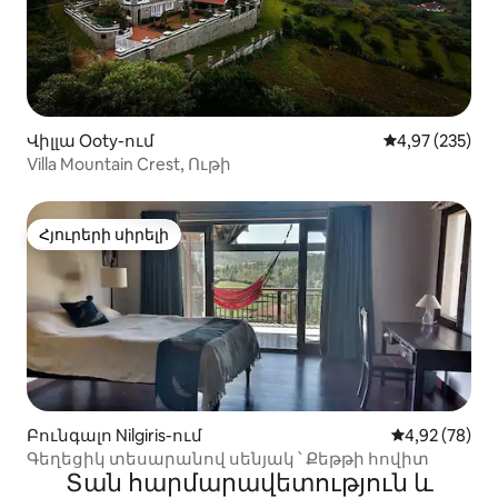
Վիլլա Ooty-ում
Միջին վարկան
4,97 (235)
Villa Mountain Crest, Ութի
Հյուրերի սիրելի
Հյուրերի սիրելի
Բունգալո Nilgiris-ում
Միջին վարկա
4,92 (78)
Գեղեցիկ տեսարանով սենյակ ՝ Քեթթի հովիտ
Տան հարմարավետություն և