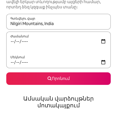
ավելի երկար տևողությամբ այցերի համար,
որտեղ ձեզ կզգաք ինչպես տանը։
Գտնվելու վայր
Երբ արդյունքները հասանելի լինեն, սլաքների ստեղնե
Ժամանում
Մեկնում
Որոնում
Ամսական վարձույթներ
մոտակայքում