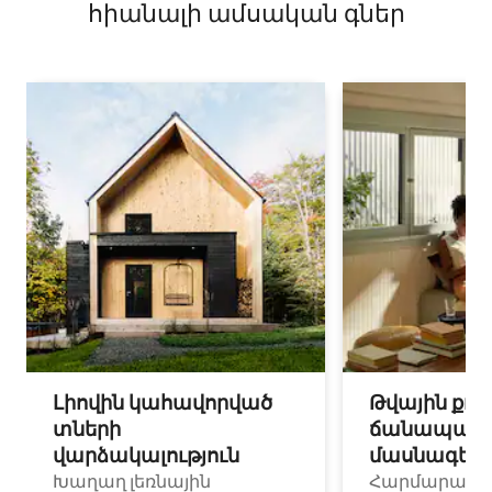
հիանալի ամսական գներ
Լիովին կահավորված
Թվային քոչ
տների
ճանապարհ
վարձակալություն
մասնագետ
Խաղաղ լեռնային
Հարմարավ