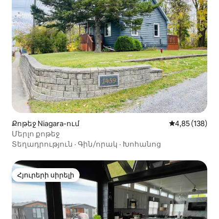
Քոթեջ Niagara-ում
Միջին վարկան
4,85 (138)
Մերլո քոթեջ
Տեղադրություն
·
Գին/որակ
·
Խոհանոց
Հյուրերի սիրելի
Հյուրերի սիրելի