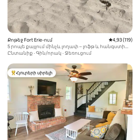
Քոթեջ Fort Erie-ում
Միջին վարկա
4,93 (119)
5 րոպե քայլում մինչև լողափ – լոֆթ և հանգստի
գոտի հետնաբակում
Ընտանիք
·
Գին/որակ
·
Ջեռուցում
Հյուրերի սիրելի
Հյուրերի սիրելի լավագույն տները