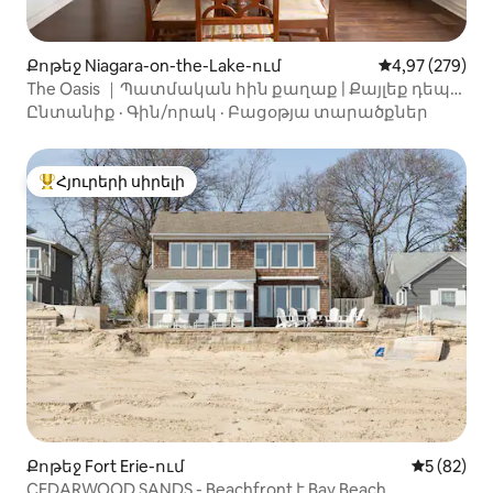
Քոթեջ Niagara-on-the-Lake-ում
Միջին վարկան
4,97 (279)
The Oasis ｜Պատմական հին քաղաք | Քայլեք դեպի
Քուին Սթրիթ։
Ընտանիք
·
Գին/որակ
·
Բացօթյա տարածքներ
Հյուրերի սիրելի
Հյուրերի սիրելի լավագույն տները
Քոթեջ Fort Erie-ում
Միջին վա
5 (82)
CEDARWOOD SANDS - Beachfront է Bay Beach