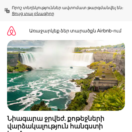
Անցնել
Որոշ տեղեկություններ ավտոմատ թարգմանվել են։ 
բովանդակությանը
Ցույց տալ բնագիրը
Առաջարկեք ձեր տարածքն Airbnb-ում
Նիագարա ջրվեժ. քոթեջների
վարձակալություն հանգստի