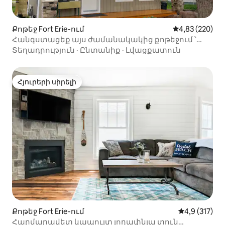
Քոթեջ Fort Erie-ում
Միջին վարկան
4,83 (220)
Հանգստացեք այս ժամանակակից քոթեջում ՝
սպա կենտրոնով
Տեղադրություն
·
Ընտանիք
·
Լվացքատուն
Հյուրերի սիրելի
Հյուրերի սիրելի
Քոթեջ Fort Erie-ում
Միջին վարկա
4,9 (317)
Հարմարավետ կապույտ լողափնյա տուն