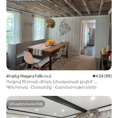
Սուպերտանտեր
Քոթեջ Niagara Falls-ում
Միջին վարկա
4,54 (99)
Ոտքով 10 րոպե մինչև Նիագարայի ջրվեժ ՝
մասնավոր տուն
Գին/որակ
·
Ընտանիք
·
Հարմարություններ
Սուպերտանտեր
Սուպերտանտեր