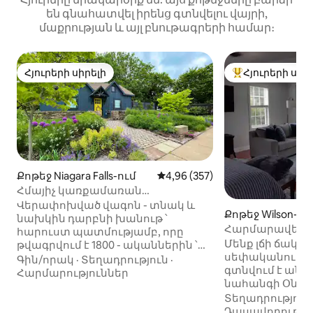
են գնահատվել իրենց գտնվելու վայրի,
մաքրության և այլ բնութագրերի համար։
Հյուրերի սիրելի
Հյուրերի սիր
Հյուրերի սիրելի
Հյուրերի սիրել
Քոթեջ Niagara Falls-ում
Միջին վարկանիշը՝ 5-ից 4,96
4,96 (357)
Հմայիչ կառքամառան
Նիագարայի գինեգործական
Վերափոխված վագոն - տնակ և
Քոթեջ Wilson-ու
երկրում
նախկին դարբնի խանութ ՝
Հարմարավետ տո
հարուստ պատմությամբ, որը
Նիագարայի ջրվ
Մենք լճի ճակա
թվագրվում է 1800 - ականներին ՝
հեռավորությա
սեփականությու
թարմացված բոլորովին նոր
Գին/որակ
·
Տեղադրություն
·
գտնվում է անմ
ժամանակակից
Հարմարություններ
նահանգի Օնտա
հարմարություններով ։ Սա մեկ
որտեղից բացվո
մակարդակի լոֆթ ննջասենյակ է,
Տեղադրություն
տեսարաններ, 
որը իդեալական է նրանց համար,
Դասավորությո