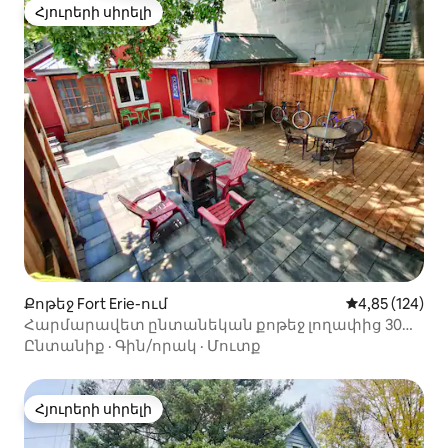
Հյուրերի սիրելի
Հյուրերի սիրելի
Քոթեջ Fort Erie-ում
Միջին վարկան
4,85 (124)
Հարմարավետ ընտանեկան քոթեջ լողափից 30
քայլ հեռավորության վրա
Ընտանիք
·
Գին/որակ
·
Մուտք
Հյուրերի սիրելի
Հյուրերի սիրելի