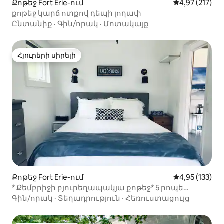
Քոթեջ Fort Erie-ում
Միջին վարկան
4,97 (217)
քոթեջ կարճ ոտքով դեպի լողափ
Ընտանիք
·
Գին/որակ
·
Մոտակայք
Հյուրերի սիրելի
Հյուրերի սիրելի
Քոթեջ Fort Erie-ում
Միջին վարկա
4,95 (133)
* Քեմբրիջի բյուրեղապակյա քոթեջ* 5 րոպե
Ոտքով հասեք լողափ ։
Գին/որակ
·
Տեղադրություն
·
Հեռուստացույց