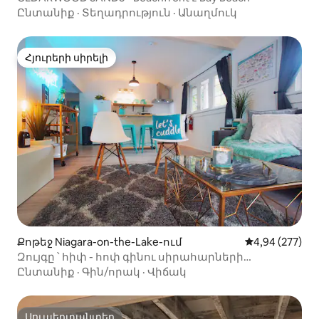
Ընտանիք
·
Տեղադրություն
·
Անաղմուկ
Հյուրերի սիրելի
Հյուրերի սիրելի
Քոթեջ Niagara-on-the-Lake-ում
Միջին վարկան
4,94 (277)
Զույգը ՝ հիփ - հոփ գինու սիրահարների
հանգստավայր NOTL - ում: ✌️
Ընտանիք
·
Գին/որակ
·
Վիճակ
Սուպերտանտեր