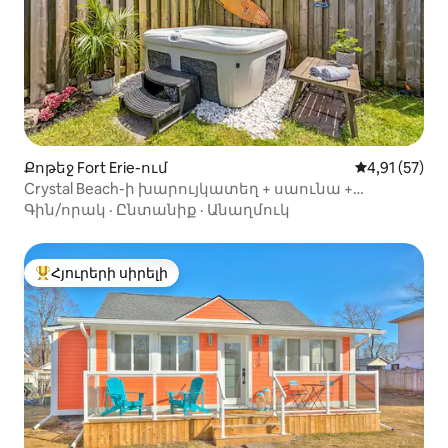
Քոթեջ Fort Erie-ում
Միջին վարկա
4,91 (57)
Crystal Beach-ի խարույկատեղ + սաունա +
անցագրեր + ջակուզի
Գին/որակ
·
Ընտանիք
·
Անաղմուկ
Հյուրերի սիրելի
Հյուրերի սիրելի լավագույն տները