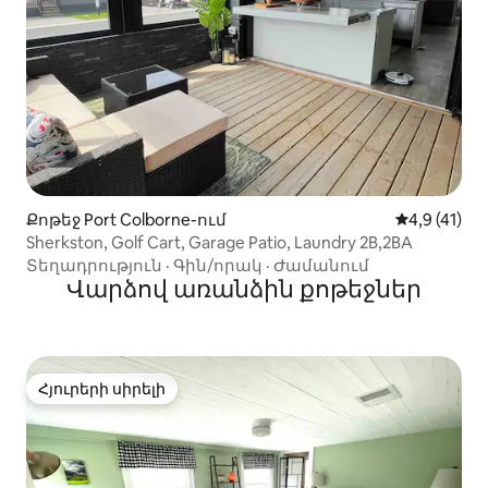
Քոթեջ Port Colborne-ում
Միջին վարկ
4,9 (41)
Sherkston, Golf Cart, Garage Patio, Laundry 2B,2BA
Տեղադրություն
·
Գին/որակ
·
Ժամանում
Վարձով առանձին քոթեջներ
Հյուրերի սիրելի
Հյուրերի սիրելի