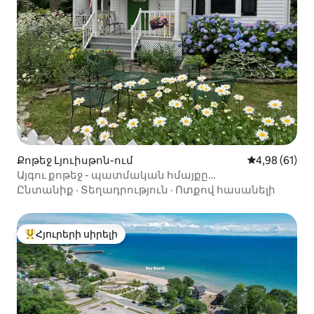
Քոթեջ Լյուիսթոն-ում
Միջին վարկա
4,98 (61)
Այգու քոթեջ - պատմական հմայքը
համապատասխանում է ժամանակակից
Ընտանիք
·
Տեղադրություն
·
Ոտքով հասանելի
հարմարավետությանը
Հյուրերի սիրելի
Հյուրերի սիրելի լավագույն տները