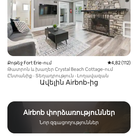
Քոթեջ Fort Erie-ում
Միջին վարկա
4,82 (112)
Թատրոն և խաղեր Crystal Beach Cottage-ում
Ընտանիք
·
Տեղադրություն
·
Լողավազան
Ավելին Airbnb-ից
Airbnb փորձառություններ
Նոր զգացողություններ