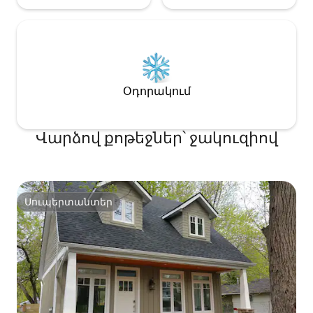
Օդորակում
Վարձով քոթեջներ՝ ջակուզիով
Սուպերտանտեր
Սուպերտանտեր