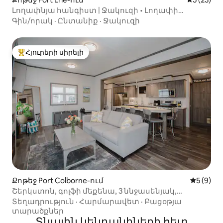
Լողափնյա հանգիստ | Ջակուզի • Լողափի
անվճար անցագիր • 6 անձի համար
Գին/որակ
·
Ընտանիք
·
Ջակուզի
Հյուրերի սիրելի
Հյուրերի սիրելի լավագույն տները
Քոթեջ Port Colborne-ում
Միջին վ
5 (9)
Շերկստոն, գոլֆի մեքենա, 3 ննջասենյակ,
2 լոգասենյակ, խաղեր, խարույկատեղ
Տեղադրություն
·
Հարմարավետ
·
Բացօթյա
տարածքներ
Տնային կենդանիների հետ