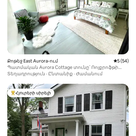
Քոթեջ East Aurora-ում
Միջին վա
5 (54)
Պատմական Aurora Cottage տունը՝ Ռոյքրոֆթի
մոտ, Նոքս Ֆարմ
Տեղադրություն
·
Ընտանիք
·
Ժամանում
Հյուրերի սիրելի
Հյուրերի սիրելի լավագույն տները