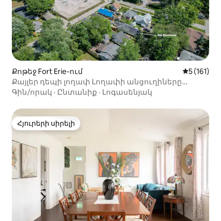
Քոթեջ Fort Erie-ում
Միջին վար
5 (161)
Քայլեր դեպի լողափ Լողափի անցուղիները
ներառված են
Գին/որակ
·
Ընտանիք
·
Լոգասենյակ
Հյուրերի սիրելի
Հյուրերի սիրելի