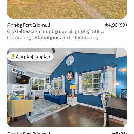
Քոթեջ Fort Erie-ում
Միջին վարկա
4,96 (99)
Crystal Beach-ի նարնջագույն քոթեջ՝ ՆՈՐ
ջակուզիով
Ընտանիք
·
Տեղադրություն
·
Խոհանոց
Հյուրերի սիրելի
Հյուրերի սիրելի լավագույն տները
Քոթեջ Fort Erie-ում
Միջին վա
5 (23)