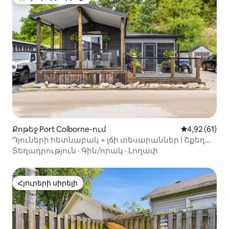
Հյուրերի սիրելի լավագույն տները
Քոթեջ Port Colborne-ում
Միջին վարկա
4,92 (61)
Դյուների հետնաբակ + լճի տեսարաններ | Շքեղ
տուն | Ընտանիք
Տեղադրություն
·
Գին/որակ
·
Լողափ
Հյուրերի սիրելի
Հյուրերի սիրելի