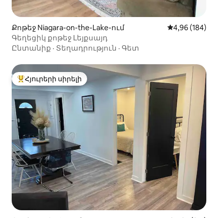
Քոթեջ Niagara-on-the-Lake-ում
Միջին վարկան
4,96 (184)
Գեղեցիկ քոթեջ Լեյքսայդ
Ընտանիք
·
Տեղադրություն
·
Գետ
Հյուրերի սիրելի
Հյուրերի սիրելի լավագույն տները