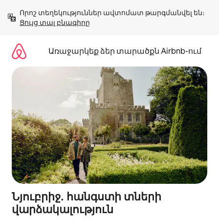
Անցնել
Որոշ տեղեկություններ ավտոմատ թարգմանվել են։ 
բովանդակությանը
Ցույց տալ բնագիրը
Առաջարկեք ձեր տարածքն Airbnb-ում
Նյուբրիջ․ հանգստի տների
վարձակալություն