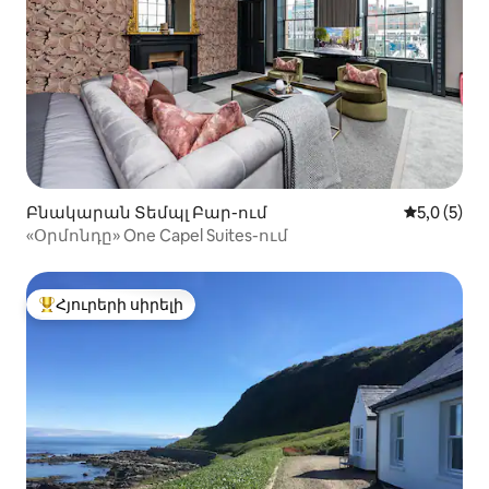
Բնակարան Տեմպլ Բար-ում
Միջին վար
5,0 (5)
«Օրմոնդը» One Capel Suites-ում
Հյուրերի սիրելի
Հյուրերի սիրելի լավագույն տները