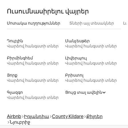
Ուսումնասիրելու վայրեր
Մոտակա ուղղություններ
Տների այլ տեսակներ
Լ
Դուբլին
Մանչեսթեր
Վարձով հանգստի տներ
Վարձով հանգստի տներ
Բիրմինգհեմ
Լիվերպուլ
Վարձով հանգստի տներ
Վարձով հանգստի տներ
Յորք
Բրիստոլ
Վարձով հանգստի տներ
Վարձով հանգստի տներ
Գլազգո
Ցույց տալ ավելին
Վարձով հանգստի տներ
Airbnb
Իռլանդիա
County Kildare
Քիլդեր
Նյուբրիջ