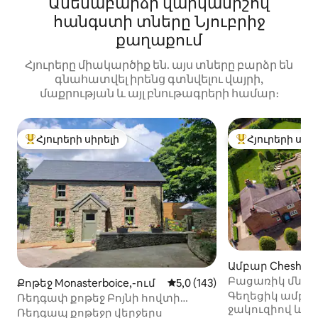
Ամենաբարձր վարկանիշով
հանգստի տները Նյուբրիջ
քաղաքում
Հյուրերը միակարծիք են. այս տները բարձր են
գնահատվել իրենց գտնվելու վայրի,
մաքրության և այլ բնութագրերի համար։
Հյուրերի սիրելի
Հյուրերի սիր
Հյուրերի սիրելի լավագույն տները
Հյուրերի սիրել
Ամբար Cheshire 
Chester-ում
Բացառիկ մնալ
Քոթեջ Monasterboice,-ում
Միջին վարկանիշը՝ 5-ից 5,0
5,0 (143)
Սպա-պրոցեդու
Գեղեցիկ ամբա
Ռեդգափ քոթեջ Բոյնի հովտի
շեֆ-խոհարար
ջակուզիով և տ
սրտում
Ռեդգապ քոթեջը վերջերս