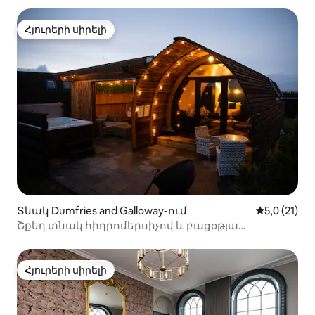
Հյուրերի սիրելի
Հյուրերի սիրելի
Տնակ Dumfries and Galloway-ում
Միջին վար
5,0 (21)
Շքեղ տնակ հիդրոմերսիչով և բացօթյա
խարույկատեղով
Հյուրերի սիրելի
Հյուրերի սիրելի