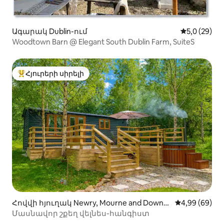
Ագարակ Dublin-ում
Միջին վարկ
5,0 (29)
Woodtown Barn @ Elegant South Dublin Farm, SuiteS
Հյուրերի սիրելի
Հյուրերի սիրելի լավագույն տները
Հովվի հյուղակ Newry, Mourne and Down-
Միջին վարկա
4,99 (69)
ում
Մասնավոր շքեղ վելնես-հանգիստ