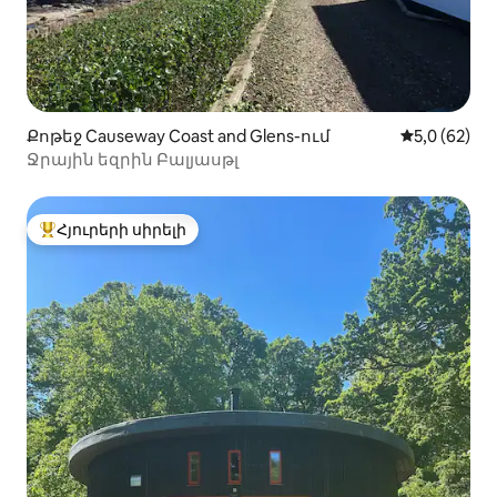
Քոթեջ Causeway Coast and Glens-ում
Միջին վարկ
5,0 (62)
Ջրային եզրին Բալյասթլ
Հյուրերի սիրելի
Հյուրերի սիրելի լավագույն տները