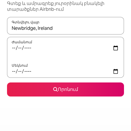
Գտեք և ամրագրեք յուրօրինակ բնակելի
տարածքներ Airbnb-ում
Գտնվելու վայր
Երբ արդյունքները հասանելի լինեն, սլաքների ստեղնե
Ժամանում
Մեկնում
Որոնում