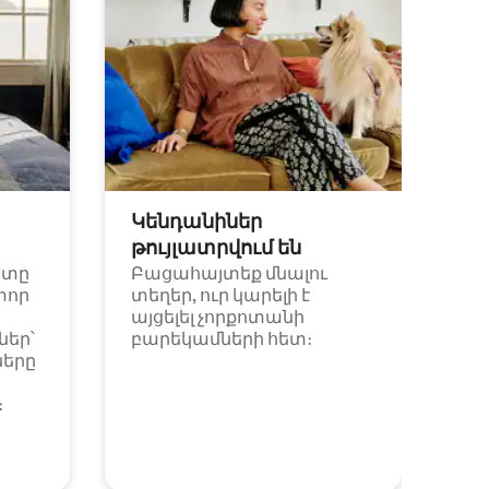
Կենդանիներ
թույլատրվում են
ետը
Բացահայտեք մնալու
փոր
տեղեր, ուր կարելի է
այցելել չորքոտանի
եր՝
բարեկամների հետ։
ները
։