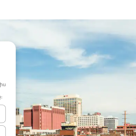
իս
։
ների ստեղներով նավարկեք վեր և վար կամ ուսումնասիրեք հ