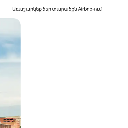
Առաջարկեք ձեր տարածքն Airbnb-ում
պելով կամ մատը սահեցնելով։