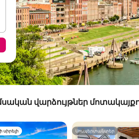
մսական վարձույթներ մոտակայքո
ի սիրելի
Սուպերտանտեր
ի սիրելի
Սուպերտանտեր