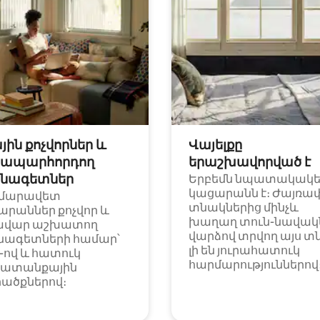
յին քոչվորներ և
Վայելքը
ապարհորդող
երաշխավորված է
նագետներ
Երբեմն նպատակակ
կացարանն է։ Ժայռա
մարավետ
տնակներից մինչև
արաններ քոչվոր և
խաղաղ տուն-նավակն
ավար աշխատող
վարձով տրվող այս տ
նագետների համար՝
լի են յուրահատուկ
i-ով և հատուկ
հարմարություններով
ատանքային
ածքներով։