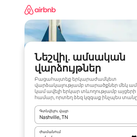
Անցնել
բովանդակությանը
Նեշվիլ․ ամսական
վարձույթներ
Բացահայտեք երկարաժամկետ
վարձակալությամբ տարածքներ մեկ ամ
կամ ավելի երկար տևողությամբ այցերի
համար, որտեղ ձեզ կզգաք ինչպես տանը
Գտնվելու վայր
Երբ արդյունքները հասանելի լինեն, սլաք
Ժամանում