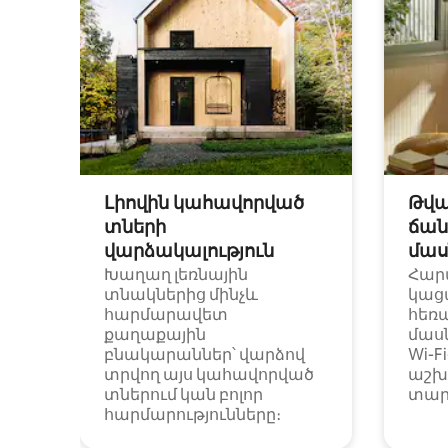
Լիովին կահավորված
Թվա
տների
ճան
վարձակալություն
մաս
Խաղաղ լեռնային
Հար
տնակներից մինչև
կաց
հարմարավետ
հեռ
քաղաքային
մաս
բնակարաններ՝ վարձով
Wi-F
տրվող այս կահավորված
աշխ
տներում կան բոլոր
տար
հարմարությունները։