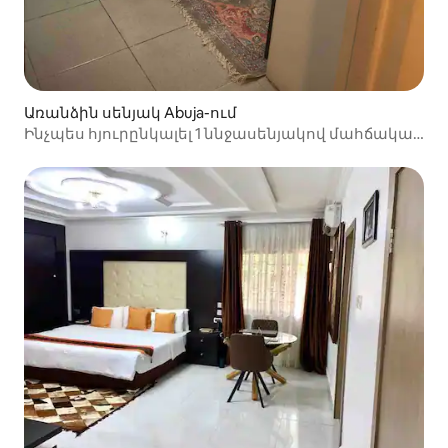
Առանձին սենյակ Abuja-ում
Ինչպես հյուրընկալել 1 ննջասենյակով մահճակալ ՝
Wi - Fi - ով և նախաճաշով