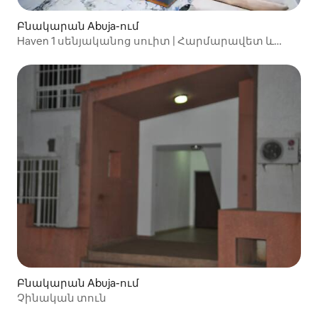
Բնակարան Abuja-ում
Haven 1 սենյականոց սուիտ | Հարմարավետ և
առանձին | Վուս 2
Բնակարան Abuja-ում
Չինական տուն