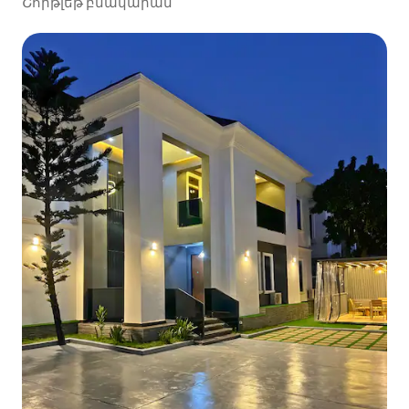
Շորթլեթ բնակարան