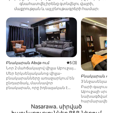
գնահատվել իրենց գտնվելու վայրի,
մաքրության և այլ բնութագրերի համար։
Բնակարան Abuja-ում
Միջին վարկանիշը՝ 5-ից
5 (3)
Նոր 2 մահճակալով վիլլա Աբուջայի
կենտրոնում (Gariki 2)
Մեր երկսենյականոց վիլլա-
Բնակարան Abuj
բնակարանները առաջարկում են
3 ննջասենյա
ընդարձակ, մասնավոր
բնակարան Աբո
Բարի գալուստ 
բնակարան, որը իդեալական է
Գարկի քաղաքո
Աբուջայի սրտո
ընտանիքների և երկարաժամկետ
նախագծված ձ
այցերի համար։ Յուրաքանչյուր
հարմարավետու
ննջասենյակ ունի առանձին
Nasarawa․ սիրված
տարածքում կա 
զուգարան, և երրորդը՝ ընդհանուր
անհրաժեշտ է 
տարածքում։ Հյուրասենյակում կա