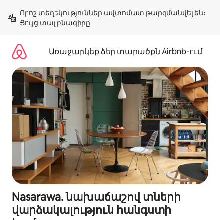
Անցնել
Որոշ տեղեկություններ ավտոմատ թարգմանվել են։ 
բովանդակությանը
Ցույց տալ բնագիրը
Առաջարկեք ձեր տարածքն Airbnb-ում
Nasarawa. նախաճաշով տների
վարձակալություն հանգստի