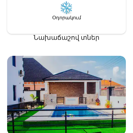
Օդորակում
Նախաճաշով տներ