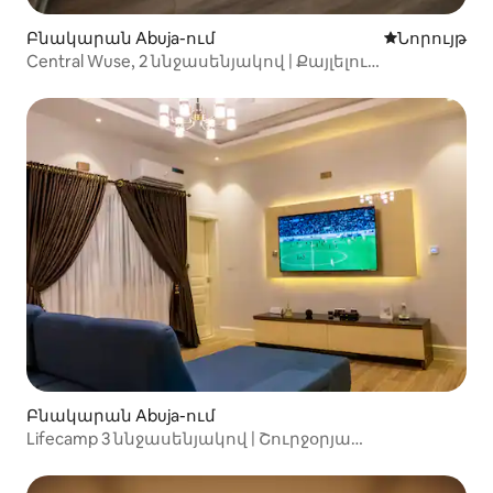
Բնակարան Abuja-ում
Մնալու նոր
Նորույթ
Central Wuse, 2 ննջասենյակով | Քայլելու
հեռավորության վրա խանութներից և
սրճարաններից
Բնակարան Abuja-ում
Lifecamp 3 ննջասենյակով | Շուրջօրյա
էլեկտրաէներգիա, Wi-Fi և կայանատեղի