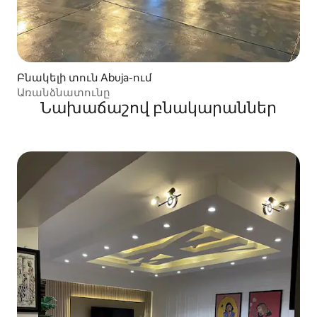
Բնակելի տուն Abuja-ում
Առանձնատունը
Նախաճաշով բնակարաններ