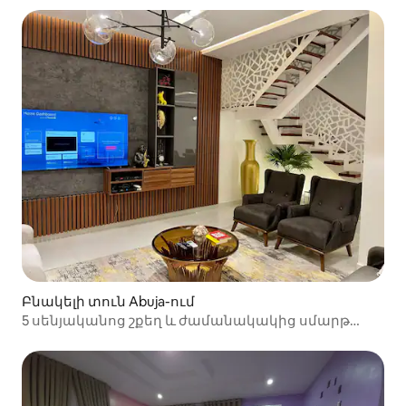
Բնակելի տուն Abuja-ում
5 սենյականոց շքեղ և ժամանակակից սմարթ
տուն