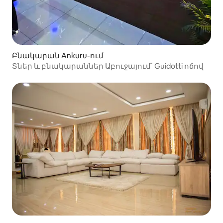
Բնակարան Ankuru-ում
Տներ և բնակարաններ Աբուջայում՝ Guidotti ոճով