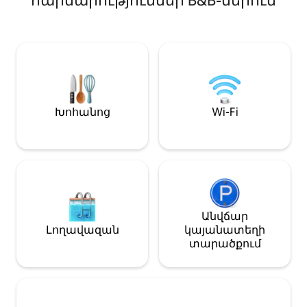
հարմարություններ B&B-ներում
անխափան հան
55 դյույմ սմարթ հեռուստացույց,
Մենք առաջարկու
իսկ երկու ննջասենյակներում՝
Շուրջօրյա զին
45 դյույմ հեռուստացույցներ,
անվտանգության
որոնք առաջարկում են հոսքային
Անխափան
հեռարձակում և սպորտային
էլեկտրամատակ
հեռուստացույց։ Լիովին
Լիովին կահավ
կահավորված խոհանոցիկը,
Ամենօրյա մաքր
զգեստապահարանները,
մեքենա և չորաց
Խոհանոց
Wi-Fi
օդորակիչը և աշխատանքային
թեթև նախաճաշ
տարածքը ապահովում են
անվճար Wi-Fi ✔️
հարմարավետություն։ Վիլլան
հեռուստացույց
ներառում է նաև բացօթյա
ծառայություննե
հանգստի մասնավոր տարածք։
Ննջասենյակնե
Հյուրերը անվճար կարող են
լոգասենյակներ
օգտվել լողավազանից,
հեռուստացույց
մարզասրահից և Wi-Fi-ից։
սենյակներում Վստահ եղեք, որ
Անվճար
ձեր փորձառութ
Լողավազան
կայանատեղի
կլինի։
տարածքում