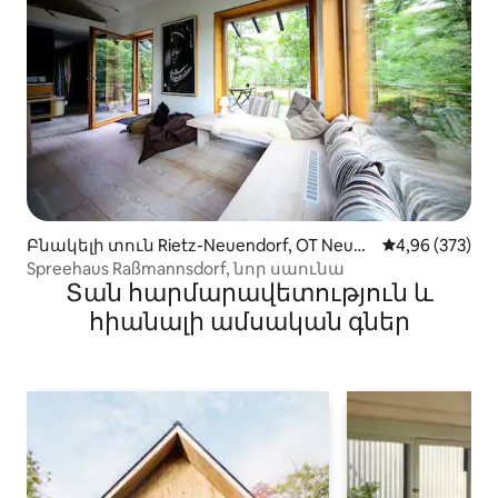
Բնակելի տուն Rietz-Neuendorf, OT Neubr
Միջին վարկան
4,96 (373)
ück-ում
Spreehaus Raßmannsdorf, նոր սաունա
Տան հարմարավետություն և
հիանալի ամսական գներ