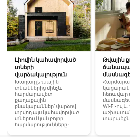
Լիովին կահավորված
Թվային քոչ
տների
ճանապարհ
վարձակալություն
մասնագետ
Խաղաղ լեռնային
Հարմարավ
տնակներից մինչև
կացարաններ 
հարմարավետ
հեռավար ա
քաղաքային
մասնագետնե
բնակարաններ՝ վարձով
Wi-Fi-ով և հ
տրվող այս կահավորված
աշխատանքա
տներում կան բոլոր
տարածքներո
հարմարությունները։