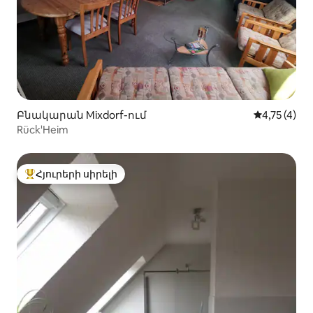
Բնակարան Mixdorf-ում
Միջին վարկ
4,75 (4)
Rück'Heim
Հյուրերի սիրելի
Հյուրերի սիրելի լավագույն տները