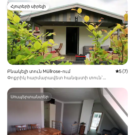
Հյուրերի սիրելի
Հյուրերի սիրելի
Բնակելի տուն Müllrose-ում
Միջին վ
5 (7)
Փոքրիկ հարմարավետ հանգստի տուն՝
սեփական պարտեզով
Սուպերտանտեր
Սուպերտանտեր