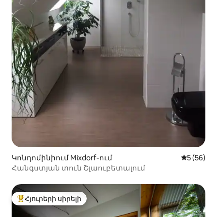
Կոնդոմինիում Mixdorf-ում
Միջին վա
5 (56)
Հանգստյան տուն Շլաուբետալում
Հյուրերի սիրելի
Հյուրերի սիրելի լավագույն տները