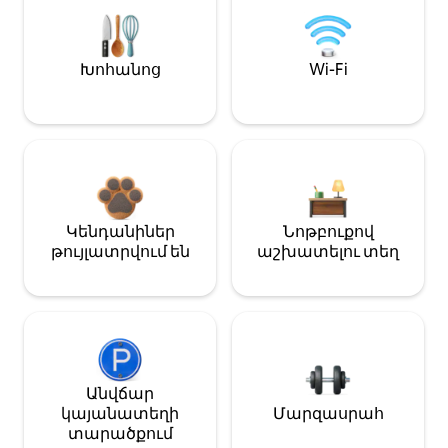
Խոհանոց
Wi-Fi
Կենդանիներ
Նոթբուքով
թույլատրվում են
աշխատելու տեղ
Անվճար
կայանատեղի
Մարզասրահ
տարածքում