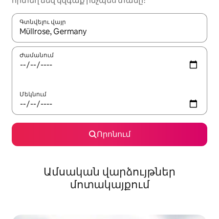
որտեղ ձեզ կզգաք ինչպես տանը։
Գտնվելու վայր
Երբ արդյունքները հասանելի լինեն, սլաքների ստեղնե
Ժամանում
Մեկնում
Որոնում
Ամսական վարձույթներ
մոտակայքում