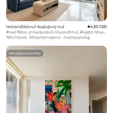
Կոնդոմինիում Վայնվուդ-ում
Միջին վարկան
4,85 (128)
Փալմ Փլեյս, լողավազան Մայամիում, Քայլեր դեպի
քաղաքի խանութներ
Գին/որակ
·
Տեղադրություն
·
Հարդարանք
Սուպերտանտեր
Սուպերտանտեր