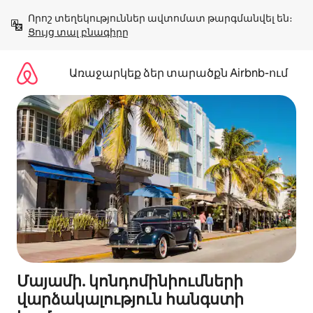
Անցնել
Որոշ տեղեկություններ ավտոմատ թարգմանվել են։ 
բովանդակությանը
Ցույց տալ բնագիրը
Առաջարկեք ձեր տարածքն Airbnb-ում
Մայամի. կոնդոմինիումների
վարձակալություն հանգստի