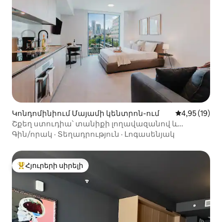
Կոնդոմինիում Մայամի կենտրոն-ում
Միջին վարկա
4,95 (19)
Շքեղ ստուդիա՝ տանիքի լողավազանով և
անվճար կայանատեղիով
Գին/որակ
·
Տեղադրություն
·
Լոգասենյակ
Հյուրերի սիրելի
Հյուրերի սիրելի լավագույն տները