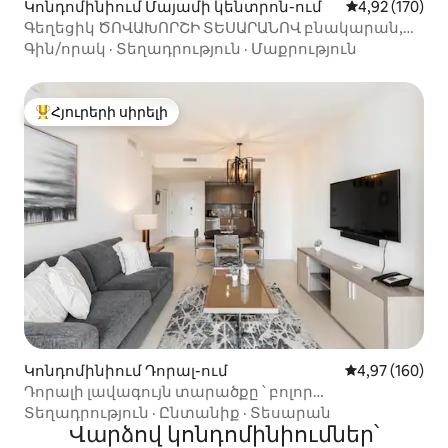
Կոնդոմինիում Մայամի կենտրոն-ում
Միջին վարկան
4,92 (170)
Գեղեցիկ ԾՈՎԱԽՈՐՇԻ ՏԵՍԱՐԱՆՈՎ բնակարան,
2/2br 1100sqf
Գին/որակ
·
Տեղադրություն
·
Մաքրություն
Հյուրերի սիրելի
Հյուրերի սիրելի լավագույն տները
Կոնդոմինիում Դորալ-ում
Միջին վարկան
4,97 (160)
Դորալի լավագույն տարածքը ՝ բոլոր
ծառայություններով:
Տեղադրություն
·
Ընտանիք
·
Տեսարան
Վարձով կոնդոմինիումներ՝