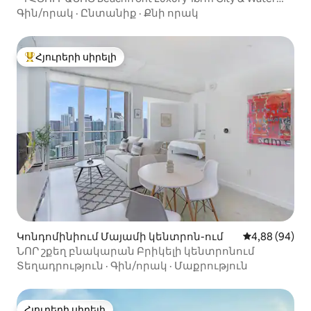
View
Գին/որակ
·
Ընտանիք
·
Քնի որակ
Հյուրերի սիրելի
Հյուրերի սիրելի լավագույն տները
Կոնդոմինիում Մայամի կենտրոն-ում
Միջին վարկա
4,88 (94)
ՆՈՐ շքեղ բնակարան Բրիկելի կենտրոնում
Տեղադրություն
·
Գին/որակ
·
Մաքրություն
Հյուրերի սիրելի