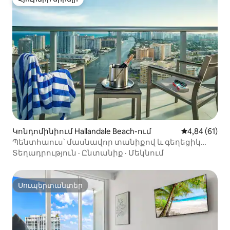
Հյուրերի սիրելի
Կոնդոմինիում Hallandale Beach-ում
Միջին վարկա
4,84 (61)
Պենտհաուս՝ մասնավոր տանիքով և գեղեցիկ
տեսարաններով
Տեղադրություն
·
Ընտանիք
·
Մեկնում
Սուպերտանտեր
Սուպերտանտեր