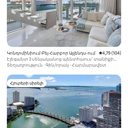
Կոնդոմինիում Բեյ Հարբոր Այլենդս-ում
Միջին վարկան
4,79 (104)
Էլեգանտ 3 սենյականոց պենտհաուս՝ տանիքի
ջակուզիով և ծովածոցի տեսարանով
Տեղադրություն
·
Գին/որակ
·
Հարմարավետ
Հյուրերի սիրելի
Հյուրերի սիրելի