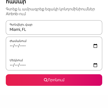
համար
Գտեք և ամրագրեք եզակի կոնդոմինիումներ
Airbnb-ում
Գտնվելու վայր
Երբ արդյունքները հասանելի լինեն, սլաքների ստեղնե
Ժամանում
Մեկնում
Որոնում