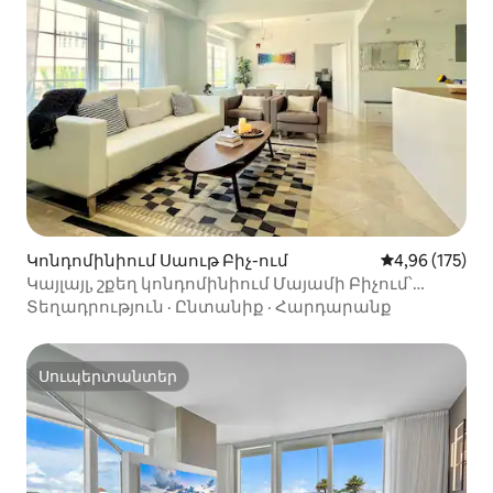
Կոնդոմինիում Սաութ Բիչ-ում
Միջին վարկան
4,96 (175)
Կայլայլ, շքեղ կոնդոմինիում Մայամի Բիչում՝
օվկիանոսի ափին
Տեղադրություն
·
Ընտանիք
·
Հարդարանք
Սուպերտանտեր
Սուպերտանտեր