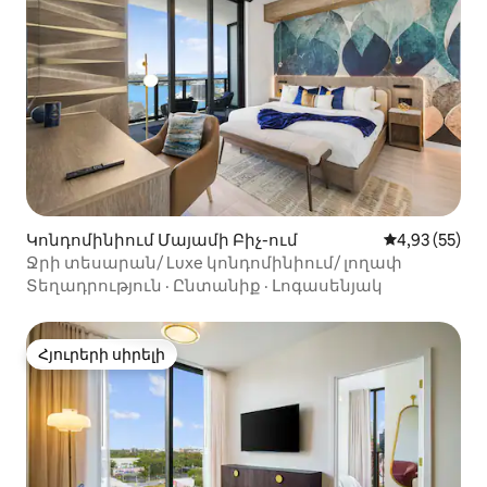
Կոնդոմինիում Մայամի Բիչ-ում
Միջին վարկա
4,93 (55)
Ջրի տեսարան/ Luxe կոնդոմինիում/ լողափ
Տեղադրություն
·
Ընտանիք
·
Լոգասենյակ
Հյուրերի սիրելի
Հյուրերի սիրելի