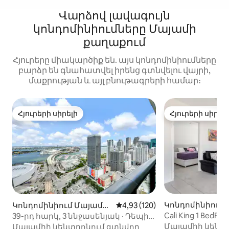
Վարձով լավագույն
կոնդոմինիումները Մայամի
քաղաքում
Հյուրերը միակարծիք են. այս կոնդոմինիումները
բարձր են գնահատվել իրենց գտնվելու վայրի,
մաքրության և այլ բնութագրերի համար։
Հյուրերի սիրելի
Հյուրերի սիրել
Հյուրերի սիրելի
Հյուրերի սիրել
Կոնդոմինիում
Կոնդոմինիում Մայամի
Միջին վարկանիշը՝ 5-ից 4,93
4,93 (120)
կենտրոն-ում
կենտրոն-ում
Cali King 1 Bed
39-րդ հարկ, 3 ննջասենյակ · Դեպի
մարզասրահի 
ծովածոց և քաղաք բացվող
Մայամիի կենտր
Մայամիի կենտրոնում գտնվող