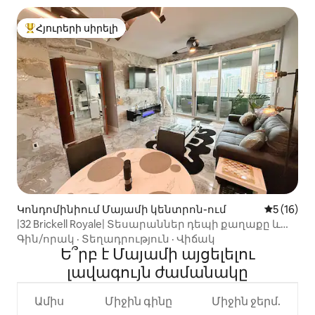
Հյուրերի սիրելի
Հյուրերի սիրելի լավագույն տները
Կոնդոմինիում Մայամի կենտրոն-ում
Միջին վա
5 (16)
|32 Brickell Royale| Տեսարաններ դեպի քաղաքը և
ծովածոցը + շքեղ ապրելավայր
Գին/որակ
·
Տեղադրություն
·
Վիճակ
Ե՞րբ է Մայամի այցելելու
լավագույն ժամանակը
Ամիս
Միջին գինը
Միջին ջերմ.