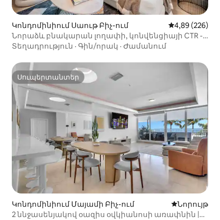
Կոնդոմինիում Սաութ Բիչ-ում
Միջին վարկան
4,89 (226)
Նորաձև բնակարան լողափի, կոնվենցիայի CTR -
ի և բալետի հարևանությամբ
Տեղադրություն
·
Գին/որակ
·
Ժամանում
Սուպերտանտեր
Սուպերտանտեր
Կոնդոմինիում Մայամի Բիչ-ում
Մնալու նոր
Նորույթ
2 ննջասենյակով օազիս օվկիանոսի առափնին |