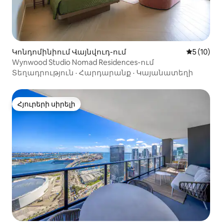
Կոնդոմինիում Վայնվուդ-ում
Միջին վա
5 (10)
Wynwood Studio Nomad Residences-ում
Տեղադրություն
·
Հարդարանք
·
Կայանատեղի
Հյուրերի սիրելի
Հյուրերի սիրելի