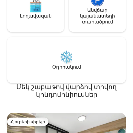
- Ափամերձ գո
35 ԱՄՆ դոլար մեկ գիշերվա համար
(սահմանված է շենքի կողմից, ոչ թե
Անվճար
տանտիրոջ)։ Միայն վճարովի
Լողավազան
կայանատեղի
կայանատեղի։
տարածքում
Օդորակում
Մեկ շաբաթով վարձով տրվող
կոնդոմինիումներ
Հյուրերի սիրելի
Հյուրերի սիրելի