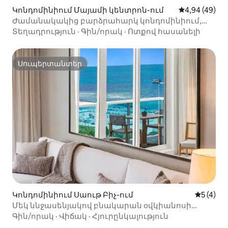
Կոնդոմինիում Մայամի կենտրոն-ում
Միջին վարկա
4,94 (49)
Ժամանակակից բարձրահարկ կոնդոմինիում,
ծովածոց, լողավազան, սպա, մարզասրահ
Տեղադրություն
·
Գին/որակ
·
Ոտքով հասանելի
Սուպերտանտեր
Սուպերտանտեր
Կոնդոմինիում Սաութ Բիչ-ում
Միջին վ
5 (4)
Մեկ ննջասենյակով բնակարան օվկիանոսի
ափին՝ 1Hotel South Beach-ում
Գին/որակ
·
Վիճակ
·
Հյուրընկալություն