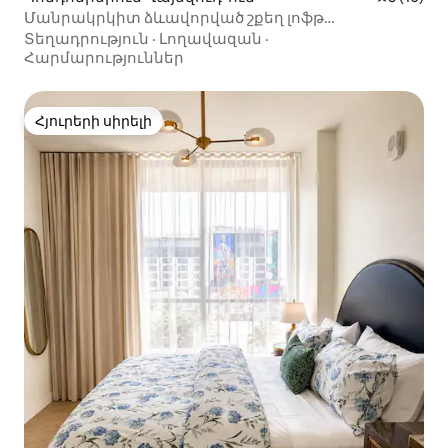
Մանրակրկիտ ձևավորված շքեղ լոֆթ
Ուինվուդում՝ տանիքի լողավազանով և
Տեղադրություն
·
Լողավազան
·
պատշգամբով
Հարմարություններ
Հյուրերի սիրելի
Հյուրերի սիրելի