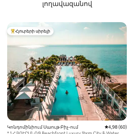
լողավազանով
Հյուրերի սիրելի
Հյուրերի սիրելի լավագույն տները
Կոնդոմինիում Սաութ Բիչ-ում
Միջին վարկա
4,98 (60)
* 1 ՀՅՈՒՐԱՆՈՑ Beachfront Luxury 1brm City & Water