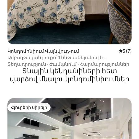
Կոնդոմինիում Վայնվուդ-ում
Միջին վ
5 (7)
Ամբողջական լյուքս՝ 1 ննջասենյակով և
երկտեղանի մահճակալով (180–220 սմ) | 4 հոգու
Տեղադրություն
·
Ժամանում
·
Հարմարություններ
համար | Խոհանոց
Տնային կենդանիների հետ
վարձով մնալու կոնդոմինիումներ
Հյուրերի սիրելի
Հյուրերի սիրելի