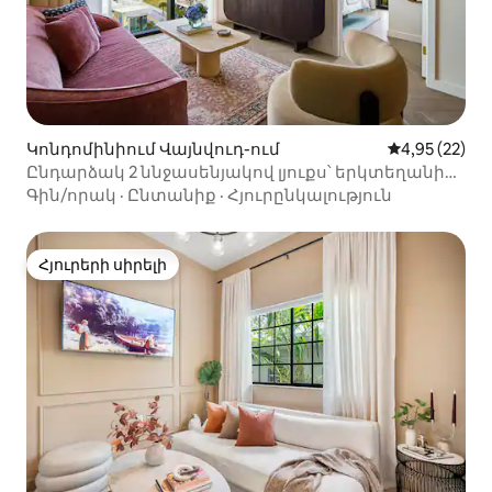
Կոնդոմինիում Վայնվուդ-ում
Միջին վարկա
4,95 (22)
Ընդարձակ 2 ննջասենյակով լյուքս՝ երկտեղանի
մահճակալով (150–179 սմ) | 2 լոգասենյակ |
Գին/որակ
·
Ընտանիք
·
Հյուրընկալություն
6 մարդու համար
Հյուրերի սիրելի
Հյուրերի սիրելի