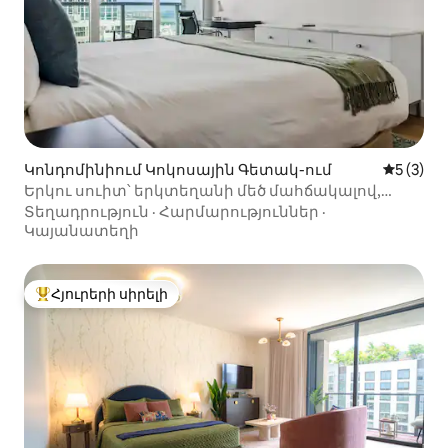
Կոնդոմինիում Կոկոսային Գետակ-ում
Միջին վ
5 (3)
Երկու սուիտ՝ երկտեղանի մեծ մահճակալով,
ծովածոցի տեսարաններով, Կոկոնատ Գրովիի
Տեղադրություն
·
Հարմարություններ
·
սրտում
Կայանատեղի
Հյուրերի սիրելի
Հյուրերի սիրելի լավագույն տները