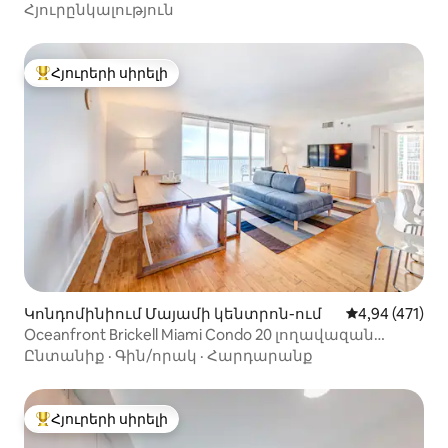
Մեծ պատիո + անվճար կայանատեղի
Հյուրընկալություն
Հյուրերի սիրելի
Հյուրերի սիրելի լավագույն տները
Կոնդոմինիում Մայամի կենտրոն-ում
Միջին վարկան
4,94 (471)
Oceanfront Brickell Miami Condo 20 լողավազան
Անվճար կայանատեղի
Ընտանիք
·
Գին/որակ
·
Հարդարանք
Հյուրերի սիրելի
Հյուրերի սիրելի լավագույն տները