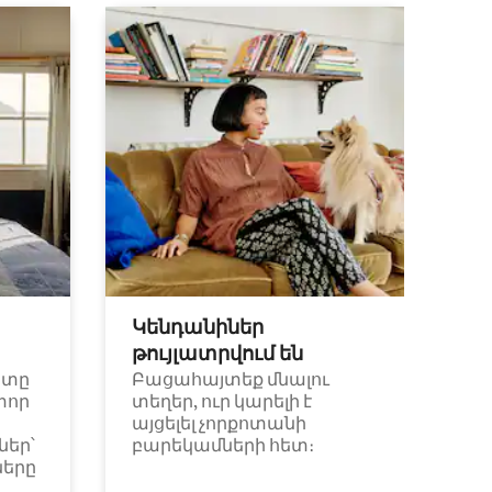
Կենդանիներ
թույլատրվում են
ետը
Բացահայտեք մնալու
փոր
տեղեր, ուր կարելի է
այցելել չորքոտանի
եր՝
բարեկամների հետ։
ները