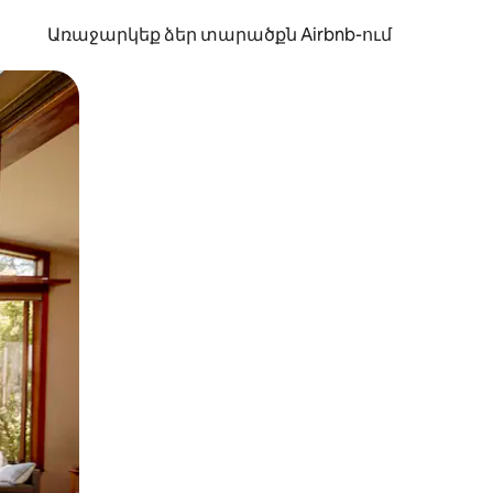
Առաջարկեք ձեր տարածքն Airbnb-ում
պելով կամ մատը սահեցնելով։