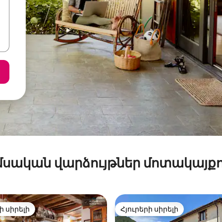
մսական վարձույթներ մոտակայքո
ի սիրելի
Հյուրերի սիրելի
ի սիրելի
Հյուրերի սիրելի