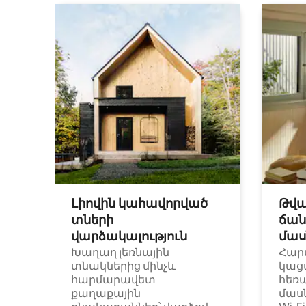
Լիովին կահավորված
Թվա
տների
ճան
վարձակալություն
մաս
Խաղաղ լեռնային
Հար
տնակներից մինչև
կաց
հարմարավետ
հեռ
քաղաքային
մաս