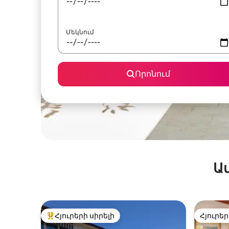
Մեկնում
Որոնում
Ա
Հյուրերի սիրելի
Հյուրեր
Հյուրերի սիրելի լավագույն տները
Հյուրեր