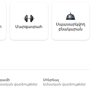
Սպասարկվող
ի
Մարզասրահ
բնակարան
յամի
Մոնրեալ
սական վարձույթներ
Ամսական վարձույթներ