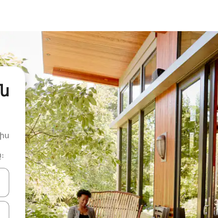
ն
իս
։
ների ստեղներով նավարկեք վեր և վար կամ ուսումնասիրեք հ