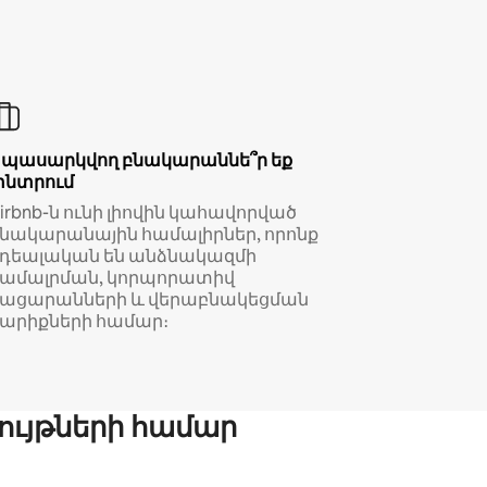
Սպասարկվող բնակարաննե՞ր եք
փնտրում
irbnb-ն ունի լիովին կահավորված
նակարանային համալիրներ, որոնք
իդեալական են անձնակազմի
համալրման, կորպորատիվ
կացարանների և վերաբնակեցման
արիքների համար։
ույթների համար