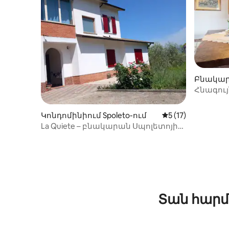
Բնակարա
Հնագույ
Antica A
Կոնդոմինիում Spoleto-ում
Միջին վարկանիշը
5 (17)
La Quiete – բնակարան Սպոլետոյի
բլուրներում
Տան հարմ