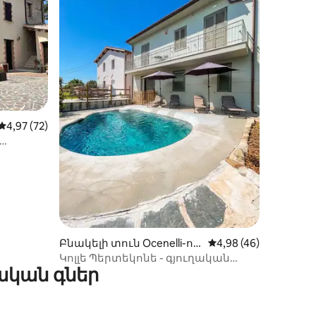
իք
Միջին վարկանիշը՝ 5-ից 4,97, 72 կարծիք
4,97 (72)
Բնակելի տուն Ocenelli-ու
Միջին վարկանիշը՝ 
4,98 (46)
մ
Կոլլե Պերտեկոնե - գյուղական
ական գներ
տուն և մասնավոր լողավազան