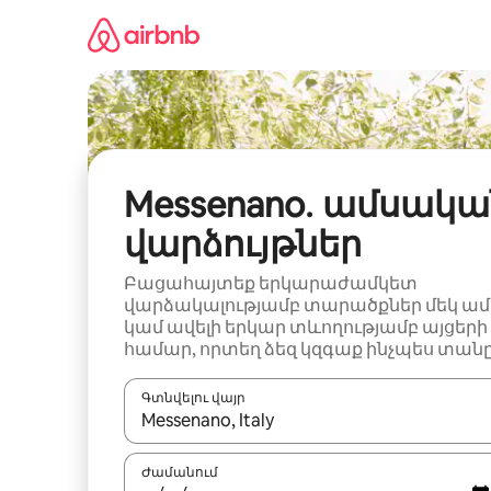
Անցնել
բովանդակությանը
Messenano․ ամսակա
վարձույթներ
Բացահայտեք երկարաժամկետ
վարձակալությամբ տարածքներ մեկ ամ
կամ ավելի երկար տևողությամբ այցերի
համար, որտեղ ձեզ կզգաք ինչպես տանը
Գտնվելու վայր
Երբ արդյունքները հասանելի լինեն, սլաք
Ժամանում