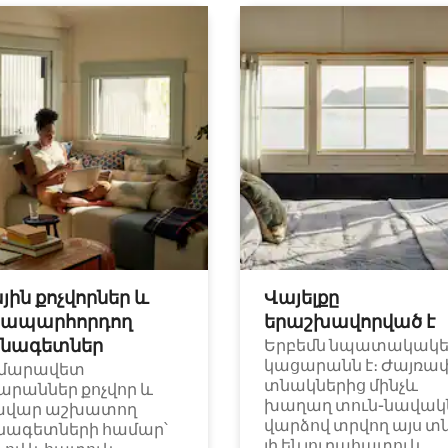
յին քոչվորներ և
Վայելքը
ապարհորդող
երաշխավորված է
նագետներ
Երբեմն նպատակակ
կացարանն է։ Ժայռա
մարավետ
տնակներից մինչև
արաններ քոչվոր և
խաղաղ տուն-նավակն
ավար աշխատող
վարձով տրվող այս տ
նագետների համար՝
լի են յուրահատուկ