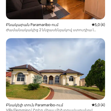
Բնակարան Paramaribo-ում
Միջին վար
5,0 (4)
Ժամանակակից 2 ննջասենյակով ստուդիա l
Կոնդիցիոներ և Wi-Fi Պարամարիբո Նորթում
Բնակելի տուն Paramaribo-ում
Միջին վար
5,0 (4)
Villa Flemming | Շքեղ վիլլա մեծ լողավազանով