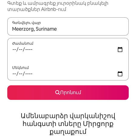
Գտեք և ամրագրեք յուրօրինակ բնակելի
տարածքներ Airbnb-ում
Գտնվելու վայր
Երբ արդյունքները հասանելի լինեն, սլաքների ստեղնե
Ժամանում
Մեկնում
Որոնում
Ամենաբարձր վարկանիշով
հանգստի տները Միրցորք
քաղաքում