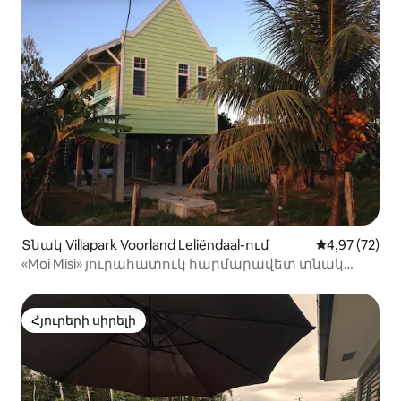
Տնակ Villapark Voorland Leliëndaal-ում
Միջին վարկա
4,97 (72)
«Moi Misi» յուրահատուկ հարմարավետ տնակ
Commewijne
Հյուրերի սիրելի
Հյուրերի սիրելի