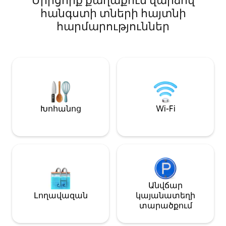
Միրցորք քաղաքում վարձով
վարպետ), լավ
Խոհանոցը լիովին կահավորված է
հանգստի տների հայտնի
խոհանոց, հար
սպասքով, միկրոալիքային
հարմարություններ
տարածք, տեռա
վառարանով, էլեկտրական
տարածք ՝ լվաց
սալօջախով, օդային ֆրայթերով և
չորանոցով, և 
հիմնական պարագաներով։
ավտոտնակ ։ Կ
Լվացքի մեքենա և չորանոց ։
ընտանիքների,
Օդորակիչ՝ հյուրասենյակում և
բիզնես ուղևոր
երկու ննջասենյակներում, ինչպես
Գտնվում է խան
նաև հեռուստացույց՝ բոլոր
կիրակնօրյա շո
սենյակներում։ Բնակարանի և
մոտակայքում 
լողավազանի համար սրբիչներ են
Խոհանոց
Wi-Fi
ընդամենը 10 ր
տրամադրվում։ Լողավազանը
հեռավորության
ընդհանուր է (9 բնակարան),
Հարմարավետու
մաքրվում է շաբաթը մեկ անգամ։ 1
խաղաղություն
մեքենայի ավտոտնակ + 2
հարմարավետութ
կայանատեղի դիմացի մասում։
կատարյալ տան
Հարմարավետություն և
հարմարություն։
Անվճար
Լողավազան
կայանատեղի
տարածքում