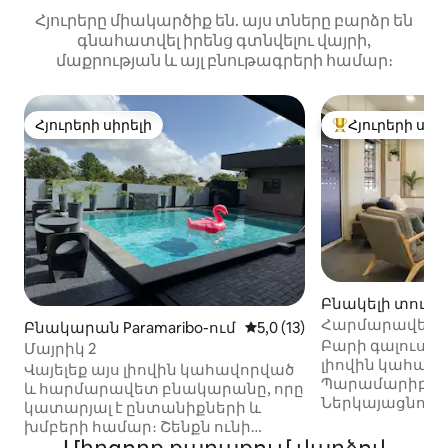
Հյուրերը միակարծիք են. այս տները բարձր են
գնահատվել իրենց գտնվելու վայրի,
մաքրության և այլ բնութագրերի համար։
Հյուրերի սիրելի
Հյուրերի սիր
Հյուրերի սիրելի
Հյուրերի սիրել
Բնակելի տուն P
ում
Հարմարավետ 
Բնակարան Paramaribo-ում
Միջին վարկանիշը՝ 5-ից 5,
5,0 (13)
Պարամարիբո Հ
Բարի գալուստ 
Մայրիկ 2
լիովին կահավ
Վայելեք այս լիովին կահավորված
Պարամարիբո Ն
և հարմարավետ բնակարանը, որը
Ներկայացնում 
կատարյալ է ընտանիքների և
հարմարավետ ն
խմբերի համար։ Շենքն ունի
թվում ՝ առանձ
շուրջօրյա անվտանգություն ։