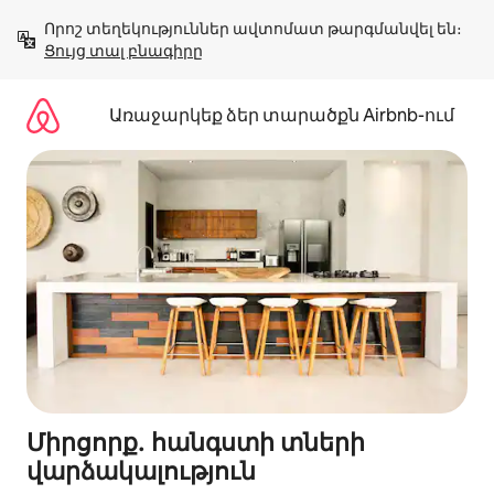
Անցնել
Որոշ տեղեկություններ ավտոմատ թարգմանվել են։ 
բովանդակությանը
Ցույց տալ բնագիրը
Առաջարկեք ձեր տարածքն Airbnb-ում
Միրցորք․ հանգստի տների
վարձակալություն