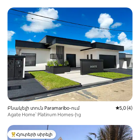
Բնակելի տուն Paramaribo-ում
Միջին վար
5,0 (4)
Agate Home՝ Platinum Homes-ից
Հյուրերի սիրելի
Հյուրերի սիրելի լավագույն տները