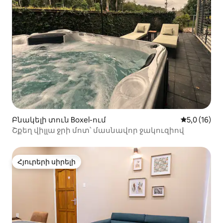
Բնակելի տուն Boxel-ում
Միջին վարկ
5,0 (16)
Շքեղ վիլլա ջրի մոտ՝ մասնավոր ջակուզիով
Հյուրերի սիրելի
Հյուրերի սիրելի