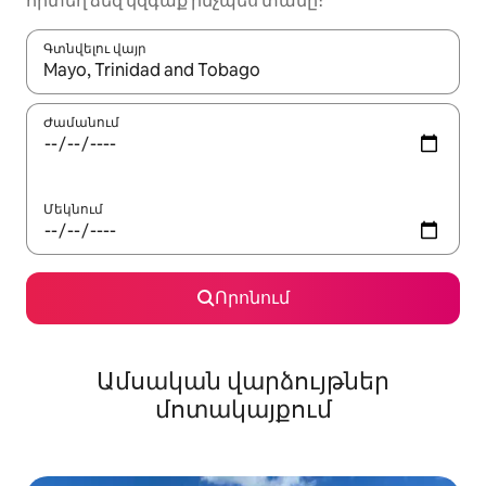
որտեղ ձեզ կզգաք ինչպես տանը։
Գտնվելու վայր
Երբ արդյունքները հասանելի լինեն, սլաքների ստեղնե
Ժամանում
Մեկնում
Որոնում
Ամսական վարձույթներ
մոտակայքում