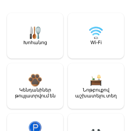
Խոհանոց
Wi-Fi
Կենդանիներ
Նոթբուքով
թույլատրվում են
աշխատելու տեղ