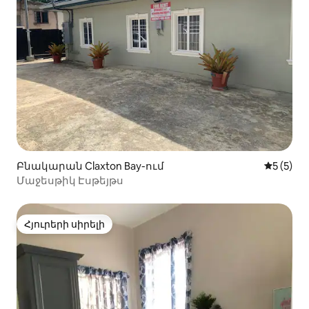
Բնակարան Claxton Bay-ում
Միջին վ
5 (5)
Մաջեսթիկ Էսթեյթս
Հյուրերի սիրելի
Հյուրերի սիրելի