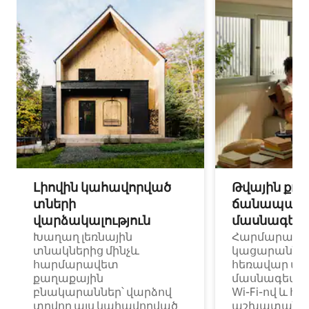
Լիովին կահավորված
Թվային քոչ
տների
ճանապարհ
վարձակալություն
մասնագետ
Խաղաղ լեռնային
Հարմարավ
տնակներից մինչև
կացարաններ 
հարմարավետ
հեռավար ա
քաղաքային
մասնագետնե
բնակարաններ՝ վարձով
Wi-Fi-ով և հ
տրվող այս կահավորված
աշխատանքա