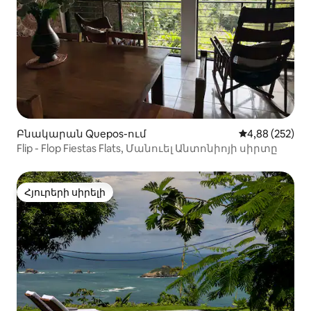
Բնակարան Quepos-ում
Միջին վարկան
4,88 (252)
Flip - Flop Fiestas Flats, Մանուել Անտոնիոյի սիրտը
Հյուրերի սիրելի
Հյուրերի սիրելի