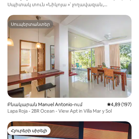
Սպիտակ տուն «Նիկոյա »՝ լողավազան,
տեսարաններ ևվայրի բնություն
Սուպերտանտեր
Սուպերտանտեր
Բնակարան Manuel Antonio-ում
Միջին վարկան
4,89 (197)
Lapa Roja - 2BR Ocean - View Apt in Villa Mar y Sol
Հյուրերի սիրելի
Հյուրերի սիրելի