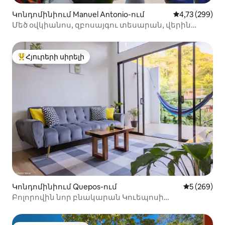
Կոնդոմինիում Manuel Antonio-ում
Միջին վարկան
4,73 (299)
Մեծ օվկիանոս, զբոսայգու տեսարան, վերին
հարկի ամբողջական վերանորոգում
Հյուրերի սիրելի
Հյուրերի սիրելի լավագույն տները
Կոնդոմինիում Quepos-ում
Միջին վար
5 (269)
Բոլորովին նոր բնակարան Կուեպոսի
կենտրոնում