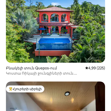
Բնակելի տուն Quepos-ում
Միջին վարկան
4,99 (225)
Կոստա Ռիկայի ջունգլիների տուն.
վերանորոգված կամ ջրվեժի արահետ
Հյուրերի սիրելի
Հյուրերի սիրելի լավագույն տները