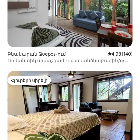
Բնակարան Quepos-ում
Միջին վարկան
4,93 (140)
Ռոմանտիկ պատշգամբով առանձնաբաժին/nr
Beach/NatPark/Սրճարաններ/Խանութներ
Հյուրերի սիրելի
Հյուրերի սիրելի