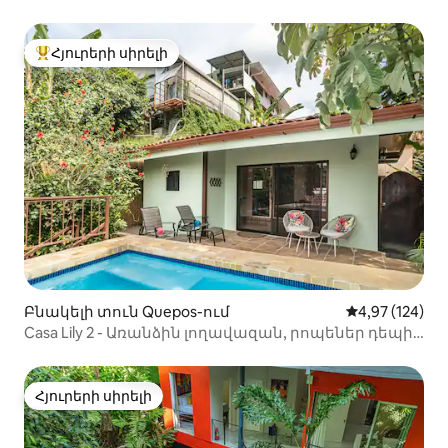
Հյուրերի սիրելի
Հյուրերի սիրելի լավագույն տները
Բնակելի տուն Quepos-ում
Միջին վարկան
4,97 (124)
Casa Lily 2 - Առանձին լողավազան, րոպեներ դեպի
լողափ կամ զբոսայգի
Հյուրերի սիրելի
Հյուրերի սիրելի