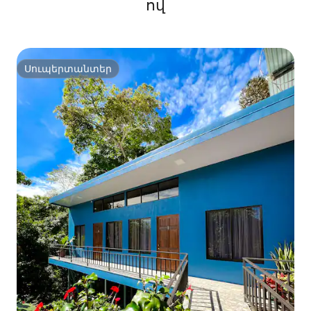
ով
Սուպերտանտեր
Սուպերտանտեր