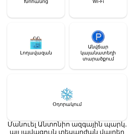
Խոհանոց
Wi-Fi
փոքր մասնավո
մասնավոր հյու
խոհանոցը, ին
ամենօրյա մաքր
շուրջօրյա դռն
Անվճար
Լողավազան
կայանատեղի
տարածքում
Օդորակում
Մանուել Անտոնիո ազգային պարկ․
այլ լավագույն տեսարժան վայրեր