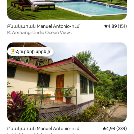
Բնակարան Manuel Antonio-ում
Միջին վարկա
4,89 (151)
R. Amazing studio Ocean View .
Հյուրերի սիրելի
Հյուրերի սիրելի լավագույն տները
Բնակարան Manuel Antonio-ում
Միջին վարկան
4,94 (239)