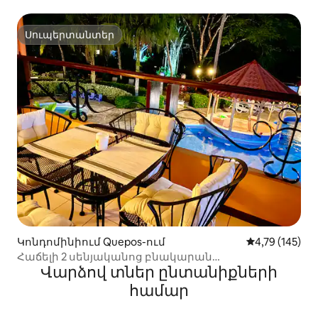
Սուպերտանտեր
Սուպերտանտեր
Կոնդոմինիում Quepos-ում
Միջին վարկա
4,79 (145)
Հաճելի 2 սենյականոց բնակարան
Վարձով տներ ընտանիքների
հանգստավայրում Քեպոսում 208
համար