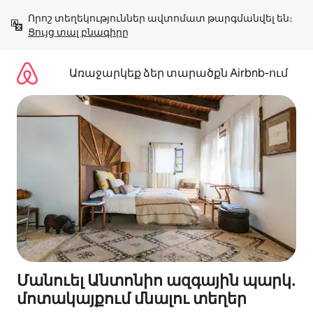
Անցնել
Որոշ տեղեկություններ ավտոմատ թարգմանվել են։ 
բովանդակությանը
Ցույց տալ բնագիրը
Առաջարկեք ձեր տարածքն Airbnb-ում
Մանուել Անտոնիո ազգային պարկ․
մոտակայքում մնալու տեղեր