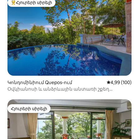
Հյուրերի սիրելի
Հյուրերի սիրելի լավագույն տները
Կոնդոմինիում Quepos-ում
Միջին վարկան
4,99 (100)
Օվկիանոսի և անձրևային անտառի շքեղ
կոնդոմինիում՝ հիանալի տեղադրությամբ։
Հյուրերի սիրելի
Հյուրերի սիրելի