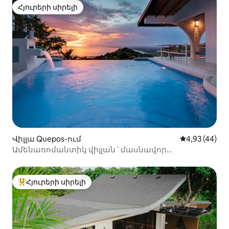
Հյուրերի սիրելի
Հյուրերի սիրելի
Վիլլա Quepos-ում
Միջին վարկա
4,93 (44)
Ամենառոմանտիկ վիլլան ՝ մասնավոր
լողավազանով, օվկիանոսի տեսարաններով
Հյուրերի սիրելի
Հյուրերի սիրելի լավագույն տները