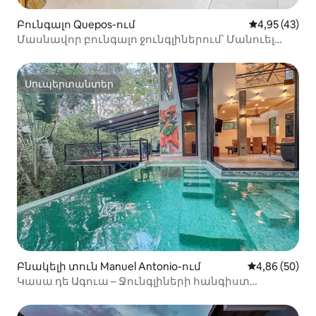
Բունգալո Quepos-ում
Միջին վարկա
4,95 (43)
Մասնավոր բունգալո ջունգլիներում՝ Մանուել
Անտոնիո լողափի մոտ
Սուպերտանտեր
Սուպերտանտեր
Բնակելի տուն Manuel Antonio-ում
Միջին վարկա
4,86 (50)
Կասա դե Ագուա – Ջունգլիների հանգիստ
Մանուել Անտոնիոյում