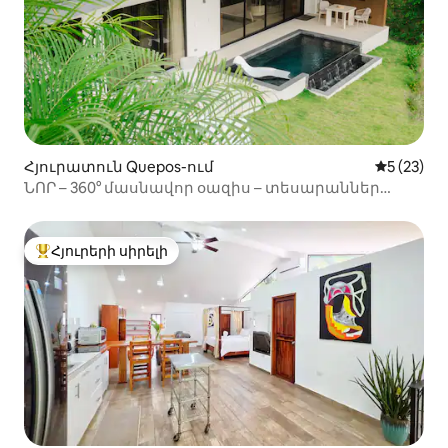
Հյուրատուն Quepos-ում
Միջին վա
5 (23)
ՆՈՐ – 360° մասնավոր օազիս – տեսարաններ
դեպի օվկիանոս և ջունգլի
Հյուրերի սիրելի
Հյուրերի սիրելի լավագույն տները