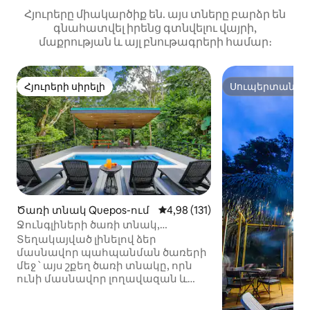
Հյուրերը միակարծիք են. այս տները բարձր են
գնահատվել իրենց գտնվելու վայրի,
մաքրության և այլ բնութագրերի համար։
Հյուրերի սիրելի
Սուպերտանտե
Հյուրերի սիրելի
Սուպերտանտե
Ծառի տնակ Quepos-ում
Միջին վարկանիշը՝ 5-ից 4,98
4,98 (131)
Ջունգլիների ծառի տնակ,
մասնավոր արգելոց, 5 րոպե դեպի
Տեղակայված լինելով ձեր
լողափ
մասնավոր պահպանման ծառերի
մեջ ՝ այս շքեղ ծառի տնակը, որն
ունի մասնավոր լողավազան և
կաբանա, առաջարկում է հիանալի
տուն ՝ ուսումնասիրելու մոտակա