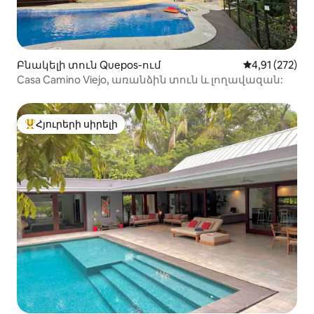
Բնակելի տուն Quepos-ում
Միջին վարկա
4,91 (272)
Casa Camino Viejo, առանձին տուն և լողավազան:
Հյուրերի սիրելի
Հյուրերի սիրելի լավագույն տները