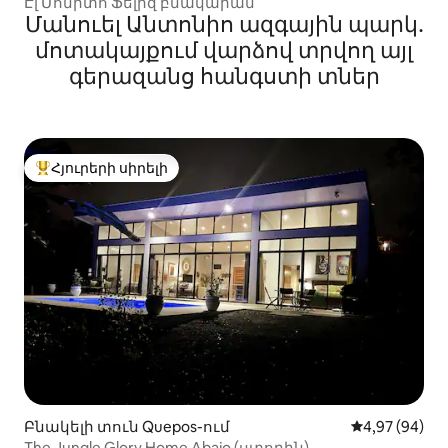
Էլ Մոնիտո Ֆելիզ բնակարան
Մանուել Անտոնիո ազգային պարկ․
մոտակայքում վարձով տրվող այլ
գերազանց հանգստի տներ
Հյուրերի սիրելի
Հյուրերի սիրելի լավագույն տները
Բնակելի տուն Quepos-ում
Միջին վարկա
4,97 (94)
The Jungle Glory Home Abajo (ստորին)