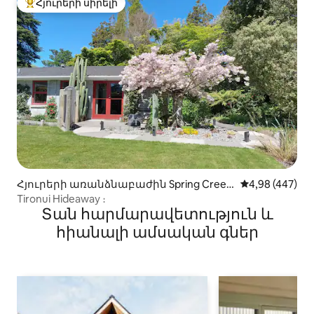
Հյուրերի սիրելի
Հյուրերի սիրելի լավագույն տները
Հյուրերի առանձնաբաժին Spring Creek
Միջին վարկան
4,98 (447)
-ում
Tironui Hideaway ։
Տան հարմարավետություն և
հիանալի ամսական գներ