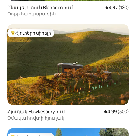
Բնակելի տուն Blenheim-ում
Միջին վարկան
4,97 (130)
Փոքր հարկաբաժին
Հյուրերի սիրելի
Հյուրերի սիրելի լավագույն տները
Հյուղակ Hawkesbury-ում
Միջին վարկան
4,99 (500)
Օմակա հովտի հյուղակ