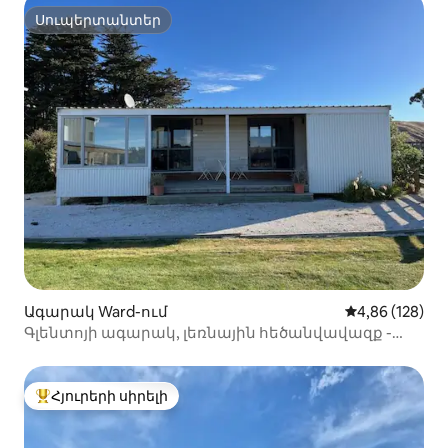
Սուպերտանտեր
Սուպերտանտեր
Ագարակ Ward-ում
Միջին վարկան
4,86 (128)
Գլենտոյի ագարակ, լեռնային հեծանվավազք -
ձիարշավարան
Հյուրերի սիրելի
Հյուրերի սիրելի լավագույն տները