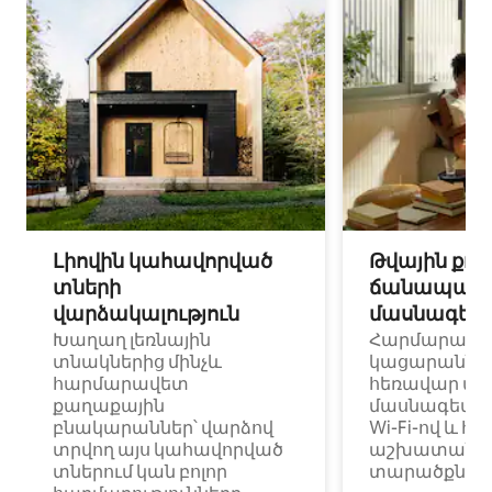
Լիովին կահավորված
Թվային քոչ
տների
ճանապարհ
վարձակալություն
մասնագետ
Խաղաղ լեռնային
Հարմարավ
տնակներից մինչև
կացարաններ 
հարմարավետ
հեռավար ա
քաղաքային
մասնագետնե
բնակարաններ՝ վարձով
Wi-Fi-ով և հ
տրվող այս կահավորված
աշխատանքա
տներում կան բոլոր
տարածքներո