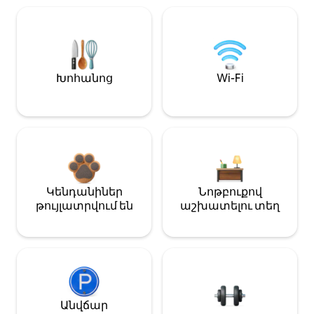
Խոհանոց
Wi-Fi
Կենդանիներ
Նոթբուքով
թույլատրվում են
աշխատելու տեղ
Անվճար