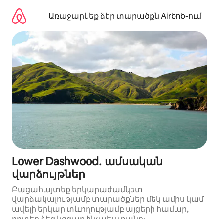
Անցնել
բովանդակությանը
Առաջարկեք ձեր տարածքն Airbnb-ում
Lower Dashwood․ ամսական
վարձույթներ
Բացահայտեք երկարաժամկետ
վարձակալությամբ տարածքներ մեկ ամիս կամ
ավելի երկար տևողությամբ այցերի համար,
որտեղ ձեզ կզգաք ինչպես տանը։