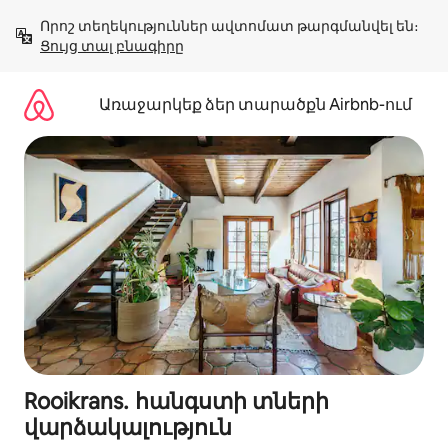
Անցնել
Որոշ տեղեկություններ ավտոմատ թարգմանվել են։ 
բովանդակությանը
Ցույց տալ բնագիրը
Առաջարկեք ձեր տարածքն Airbnb-ում
Rooikrans․ հանգստի տների
վարձակալություն