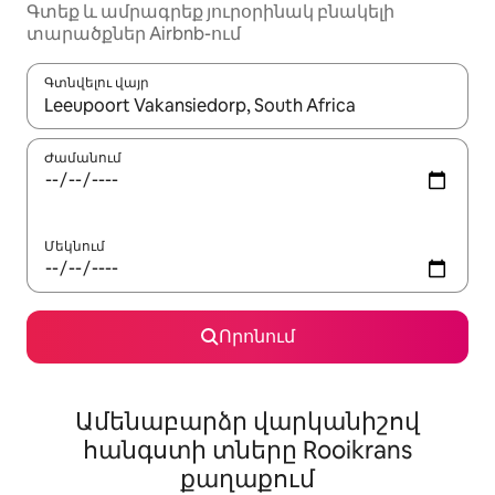
Գտեք և ամրագրեք յուրօրինակ բնակելի
տարածքներ Airbnb-ում
Գտնվելու վայր
Երբ արդյունքները հասանելի լինեն, սլաքների ստեղնե
Ժամանում
Մեկնում
Որոնում
Ամենաբարձր վարկանիշով
հանգստի տները Rooikrans
քաղաքում