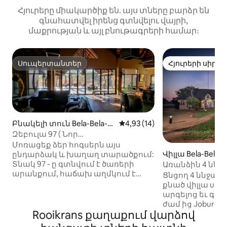
Հյուրերը միակարծիք են. այս տները բարձր են
գնահատվել իրենց գտնվելու վայրի,
մաքրության և այլ բնութագրերի համար։
Սուպերտանտեր
Հյուրերի սիրել
Սուպերտանտեր
Հյուրերի սիրել
Բնակելի տուն Bela-Bela-ո
Միջին վարկանիշը՝ 5-ից 4,9
4,93 (14)
ւմ
Զեբուլա 97 ( Նոր
հայտարարություն)
Մոռացեք ձեր հոգսերն այս
Վիլլա Bela-Bela-
ընդարձակ և խաղաղ տարածքում:
Տնակ 97 - ը գտնվում է ծառերի
Առանձին 4 ննջա
արանքում, հաճախ աղմկում է
ննջասենյակով վ
Ցնցող 4 ննջասե
թռչունների և սկյուռների հետ,
քնած վիլլա upm
որոնք սիրում են փչանալ մրգերով
արգելոց եւ գոլֆ 
և հացի փշրանքներով: Այս
ժամ ից Joburg. 
սեփականությունն իդեալական է
Rooikrans քաղաքում վարձով
կահավորված
այն ընտանիքների, զույգերի կամ
ինքնասպասա