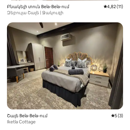
Բնակելի տուն Bela-Bela-ում
Միջին վարկ
4,82 (11)
Զեբուլա Շալե | Ջակուզի
Շալե Bela-Bela-ում
Միջին վ
5 (3)
Iketla Cottage