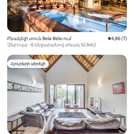
Բնակելի տուն Bela-Bela-ում
Միջին վարկ
4,86 (7)
Զեբուլա - 6 ննջարանով տնակ %{ link2
Հյուրերի սիրելի
Հյուրերի սիրելի