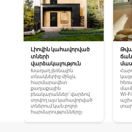
Լիովին կահավորված
Թվա
տների
ճան
վարձակալություն
մաս
Խաղաղ լեռնային
Հար
տնակներից մինչև
կաց
հարմարավետ
հեռ
քաղաքային
մաս
բնակարաններ՝ վարձով
Wi-F
տրվող այս կահավորված
աշխ
տներում կան բոլոր
տար
հարմարությունները։