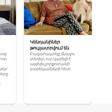
Կենդանիներ
թույլատրվում են
ետը
Բացահայտեք մնալու
փոր
տեղեր, ուր կարելի է
այցելել չորքոտանի
եր՝
բարեկամների հետ։
ները
։