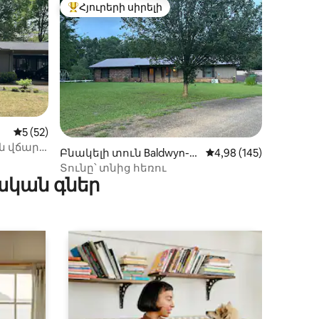
Հյուրերի սիրելի
 տները
Հյուրերի սիրելի լավագույն տները
Միջին վարկանիշը՝ 5-ից 5, 52 կարծիք
5 (52)
իք
Բնակելի տուն Baldwyn-ո
Միջին վարկանիշը՝ 5
4,98 (145)
ւմ
Տունը՝ տնից հեռու
ական գներ