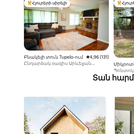
Հյուրերի սիրելի
Հյուր
Հյուրերի սիրելի լավագույն տները
Հյուրեր
Բնակելի տուն Tupelo-ում
Միջին վարկանիշը՝ 5-
4,96 (131)
Ընդարձակ օազիս Արևելյան
Միկրոտն
Տուպելոյում ՝ 5 հեկտար
Պոնտոկ
մակերեսով
Տան հարմ