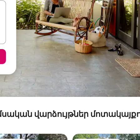
մսական վարձույթներ մոտակայքո