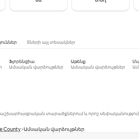
յուններ
Տների այլ տեսակներ
Ֆլորենցիա
Աթենք
Մա
ր
Ամսական վարձույթներ
Ամսական վարձույթներ
Ամ
րոշ աշխարհագրական տարածքներում և որոշ սեփականությու
e County
Ամսական վարձույթներ