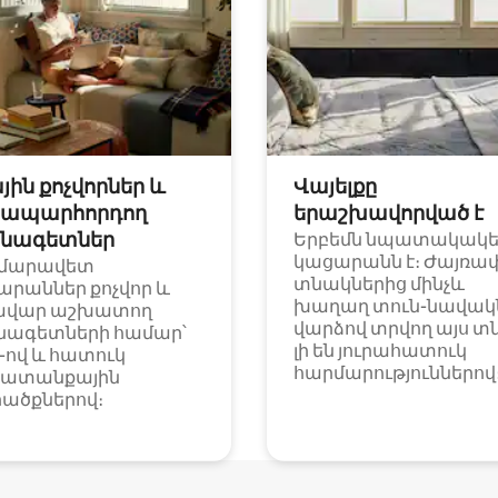
յին քոչվորներ և
Վայելքը
ապարհորդող
երաշխավորված է
նագետներ
Երբեմն նպատակակ
կացարանն է։ Ժայռա
մարավետ
տնակներից մինչև
արաններ քոչվոր և
խաղաղ տուն-նավակն
ավար աշխատող
վարձով տրվող այս տ
նագետների համար՝
լի են յուրահատուկ
i-ով և հատուկ
հարմարություններով
ատանքային
ածքներով։