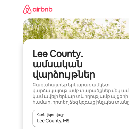
Անցնել
բովանդակությանը
Lee County․
ամսական
վարձույթներ
Բացահայտեք երկարաժամկետ
վարձակալությամբ տարածքներ մեկ ամ
կամ ավելի երկար տևողությամբ այցերի
համար, որտեղ ձեզ կզգաք ինչպես տանը
Գտնվելու վայր
Երբ արդյունքները հասանելի լինեն, սլաք