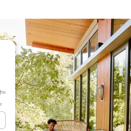
իս
։
ների ստեղներով նավարկեք վեր և վար կամ ուսումնասիրեք հ