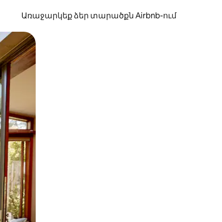
Առաջարկեք ձեր տարածքն Airbnb-ում
պելով կամ մատը սահեցնելով։