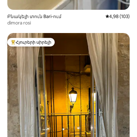
Բնակելի տուն Bari-ում
Միջին վարկան
4,98 (103)
dimora rosi
Հյուրերի սիրելի
Հյուրերի սիրելի լավագույն տները