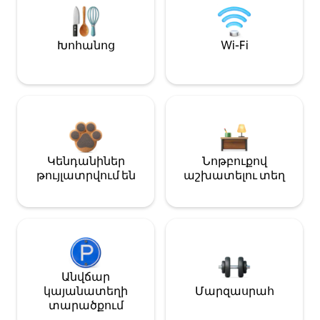
Խոհանոց
Wi-Fi
Կենդանիներ
Նոթբուքով
թույլատրվում են
աշխատելու տեղ
Անվճար
կայանատեղի
Մարզասրահ
տարածքում