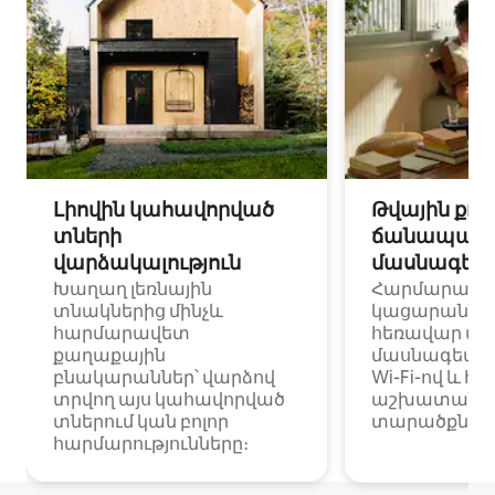
Լիովին կահավորված
Թվային քոչ
տների
ճանապարհ
վարձակալություն
մասնագետ
Խաղաղ լեռնային
Հարմարավ
տնակներից մինչև
կացարաններ 
հարմարավետ
հեռավար ա
քաղաքային
մասնագետնե
բնակարաններ՝ վարձով
Wi-Fi-ով և հ
տրվող այս կահավորված
աշխատանքա
տներում կան բոլոր
տարածքներո
հարմարությունները։