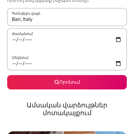
որտեղ ձեզ կզգաք ինչպես տանը։
Գտնվելու վայր
Երբ արդյունքները հասանելի լինեն, սլաքների ստեղնե
Ժամանում
Մեկնում
Որոնում
Ամսական վարձույթներ
մոտակայքում