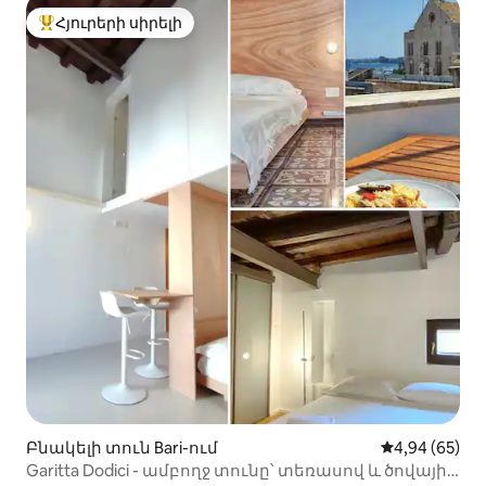
Հյուրերի սիրելի
Հյուրերի սիրելի լավագույն տները
Բնակելի տուն Bari-ում
Միջին վարկա
4,94 (65)
Garitta Dodici - ամբողջ տունը՝ տեռասով և ծովային