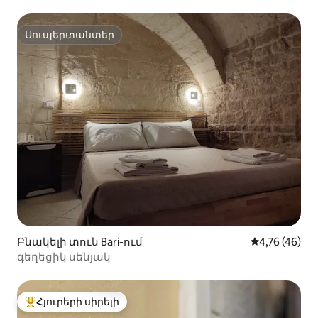
տեսարանով
Սուպերտանտեր
Սուպերտանտեր
Բնակելի տուն Bari-ում
Միջին վարկա
4,76 (46)
գեղեցիկ սենյակ
Հյուրերի սիրելի
Հյուրերի սիրելի լավագույն տները