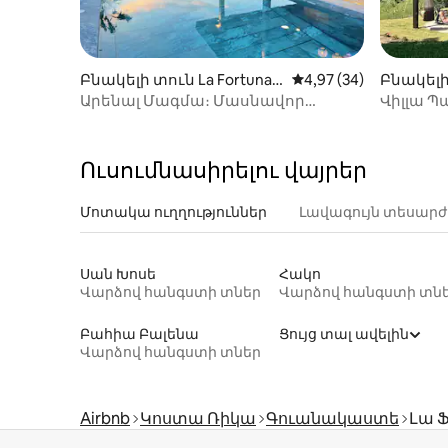
Բնակելի տուն La Fortuna-
Միջին վարկանիշը՝ 5
4,97 (34)
Բնակելի
ում
ում
Արենալ Մագմա։ Մասնավոր
Վիլլա Պ
լողավազան + հրաբխի տեսարան +
(Մոնտե
մանղալ + անվտանգություն
Ուսումնասիրելու վայրեր
Մոտակա ուղղություններ
Լավագույն տեսարժ
Սան Խոսե
Հակո
Վարձով հանգստի տներ
Վարձով հանգստի տն
Բահիա Բալենա
Ցույց տալ ավելին
Վարձով հանգստի տներ
Airbnb
Կոստա Ռիկա
Գուանակաստե
Լա 