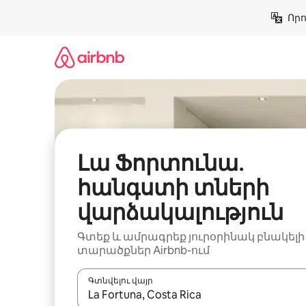
Անցնել
Որո
բովանդակությանը
Լա Ֆորտունա․
հանգստի տների
վարձակալություն
Գտեք և ամրագրեք յուրօրինակ բնակելի
տարածքներ Airbnb-ում
Գտնվելու վայր
Երբ արդյունքները հասանելի լինեն, սլաք