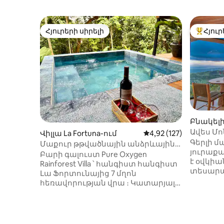
Հյուրերի սիրելի
Հյուր
Հյուրերի սիրելի
Հյուրեր
Բնակելի 
ւմ
Ավես Մ
Վիլլա La Fortuna-ում
Միջին վարկանիշը՝ 5-
4,92 (127)
դեպի օվ
Գերլի մ
Մաքուր թթվածնային անձրևային
ջակուզ
յուրաքա
անտառների վիլլա Լա Ֆորտունայի
Բարի գալուստ Pure Oxygen
է օվկիա
մոտակայքում #1
Rainforest Villa ՝ հանգիստ հանգիստ
տեսարա
Լա Ֆորտունայից 7 մղոն
մեջ 3 հ
հեռավորության վրա ։ Կատարյալ
պատուհ
ռոմանտիկայի կամ հանգստի
տնակ։ Ջ
համար ՝ այս վիլլան շքեղությունը
տեռաս բ
համադրում է բնության հետ ։
պատշգա
Վայելեք մեծ մահճակալ, Սմարթ