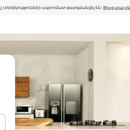
շ տեղեկություններ ավտոմատ թարգմանվել են։ 
Ցույց տալ 
ների ստեղներով նավարկեք վեր և վար կամ ուսումնասիրեք հ