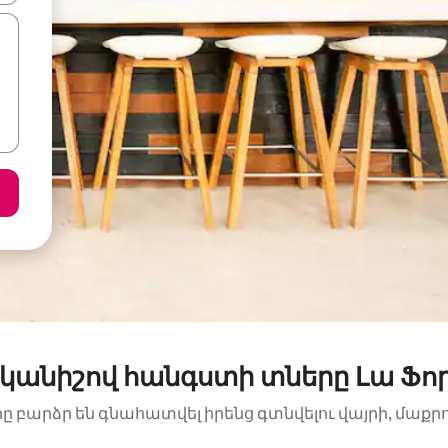
կանիշով հանգստի տները Լա Ֆո
րը բարձր են գնահատվել իրենց գտնվելու վայրի, մաքր