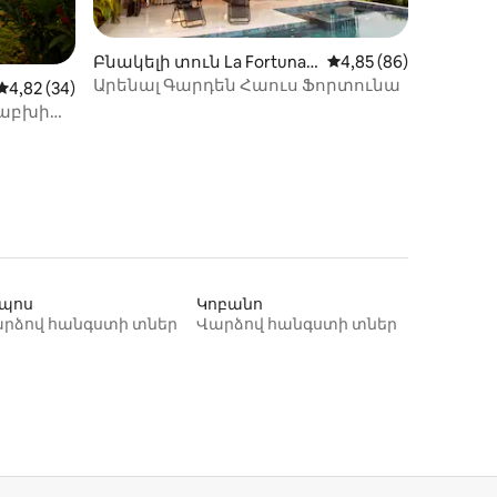
Բնակելի տուն La Fortuna-
Միջին վարկանիշը՝ 
4,85 (86)
ում
Արենալ Գարդեն Հաուս Ֆորտունա
իք
Միջին վարկանիշը՝ 5-ից 4,82, 34 կարծիք
4,82 (34)
հրաբխի
ն։
պոս
Կոբանո
րձով հանգստի տներ
Վարձով հանգստի տներ