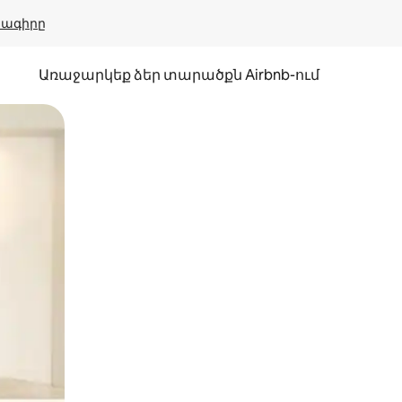
բնագիրը
Առաջարկեք ձեր տարածքն Airbnb-ում
պելով կամ մատը սահեցնելով։