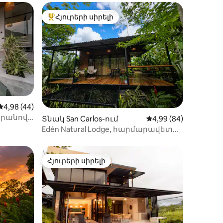
 զուտ
Հյուրերի սիրելի
 տները
Հյուրերի սիրելի լավագույն տները
իք
Միջին վարկանիշը՝ 5-ից 4,98, 44 կարծիք
4,98 (44)
արանով,
Տնակ San Carlos-ում
Միջին վարկանիշը՝ 
4,99 (84)
ով
Edén Natural Lodge, հարմարավետ
տնակ Լա Ֆորտունայում
Հյուրերի սիրելի
Հյուրերի սիրելի