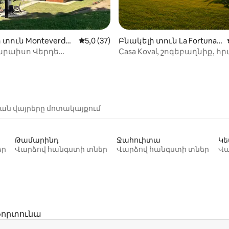
-ից 4,97, 34 կարծիք
 տուն Monteverde-
Միջին վարկանիշը՝ 5-ից 5,0, 37 կարծ
5,0 (37)
Բնակելի տուն La Fortuna-
ում
արաիսո Վերդե
Casa Koval, շոգեբաղնիք, 
վերդե)
տեսարան և խաղաղությու
ան վայրերը մոտակայքում
Թամարինդ
Ջահուիտա
Կե
եր
Վարձով հանգստի տներ
Վարձով հանգստի տներ
Վա
Ֆորտունա