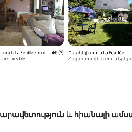
տուն La Feuillée-ում
Միջին վարկանիշը՝ 5-ից 5, 3 կարծ
5 (3)
Բնակելի տուն La Feuillée-ո
ւմ
ture paisible
Հարմարավետ տուն երկրո
ից 4,88, 104 կարծիք
արավետություն և հիանալի ամս