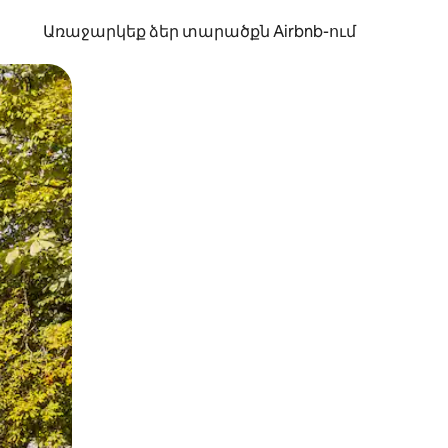
Առաջարկեք ձեր տարածքն Airbnb-ում
պելով կամ մատը սահեցնելով։