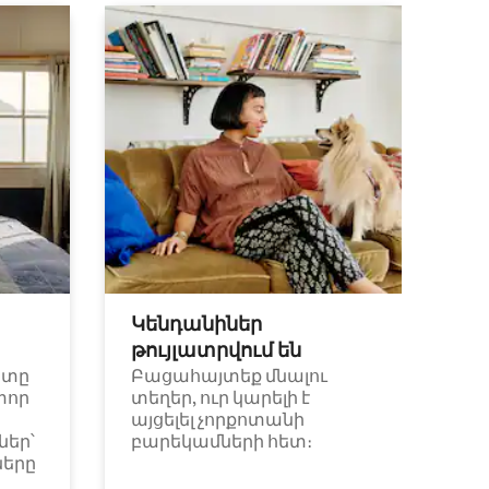
Կենդանիներ
թույլատրվում են
ետը
Բացահայտեք մնալու
փոր
տեղեր, ուր կարելի է
այցելել չորքոտանի
եր՝
բարեկամների հետ։
ները