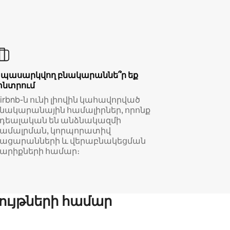
Սպասարկվող բնակարաննե՞ր եք
փնտրում
irbnb-ն ունի լիովին կահավորված
նակարանային համալիրներ, որոնք
իդեալական են անձնակազմի
համալրման, կորպորատիվ
կացարանների և վերաբնակեցման
արիքների համար։
ույթների համար