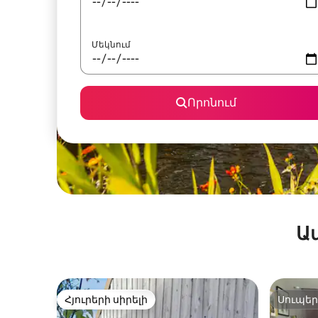
Մեկնում
Որոնում
Ա
Հյուրերի սիրելի
Սուպե
Հյուրերի սիրելի
Սուպե