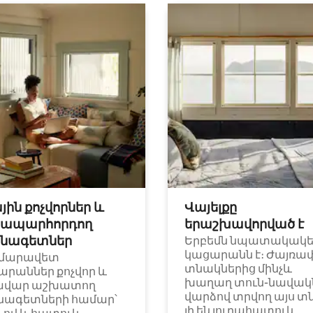
յին քոչվորներ և
Վայելքը
ապարհորդող
երաշխավորված է
նագետներ
Երբեմն նպատակակ
կացարանն է։ Ժայռա
մարավետ
տնակներից մինչև
արաններ քոչվոր և
խաղաղ տուն-նավակն
ավար աշխատող
վարձով տրվող այս տ
նագետների համար՝
լի են յուրահատուկ