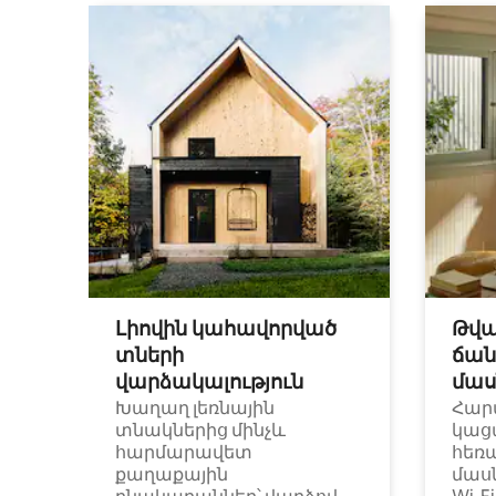
Լիովին կահավորված
Թվա
տների
ճան
վարձակալություն
մաս
Խաղաղ լեռնային
Հար
տնակներից մինչև
կաց
հարմարավետ
հեռ
քաղաքային
մաս