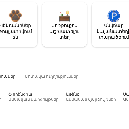
Կենդանիներ
Նոթբուքով
Անվճար
թույլատրվում
աշխատելու
կայանատեղ
են
տեղ
տարածքում
յուններ
Մոտակա ուղղություններ
Ֆլորենցիա
Աթենք
Մա
ր
Ամսական վարձույթներ
Ամսական վարձույթներ
Ամ