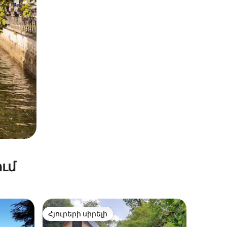
ւմ
Հյուրերի սիրելի
Հյուրերի սիրելի