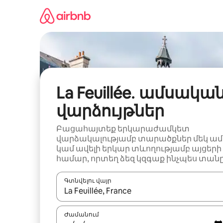
Անցնել
բովանդակությանը
La Feuillée․ ամսակա
վարձույթներ
Բացահայտեք երկարաժամկետ
վարձակալությամբ տարածքներ մեկ ամ
կամ ավելի երկար տևողությամբ այցերի
համար, որտեղ ձեզ կզգաք ինչպես տանը
Գտնվելու վայր
Երբ արդյունքները հասանելի լինեն, սլաք
Ժամանում