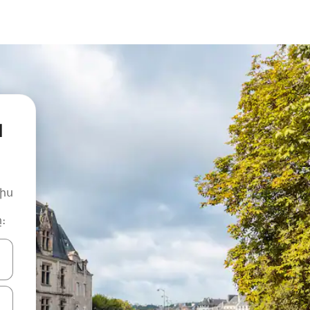
ն
իս
։
ների ստեղներով նավարկեք վեր և վար կամ ուսումնասիրեք հ