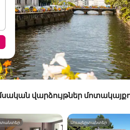
մսական վարձույթներ մոտակայքո
րտանտեր
Սուպերտանտեր
րտանտեր
Սուպերտանտեր