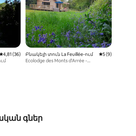
իք
Միջին վարկանիշը՝ 5-ից 4,81, 36 կարծիք
4,81 (36)
Բնակելի տուն La Feuillée-ում
Միջին վարկանիշ
5 (9)
ւմ
Ecolodge des Monts d'Arrée -
Առողջարան և սպա անտառում
ական գներ