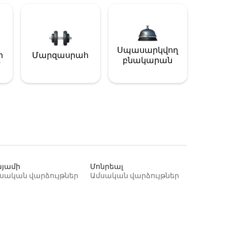
Սպասարկվող
ի
Մարզասրահ
բնակարան
յամի
Մոնրեալ
սական վարձույթներ
Ամսական վարձույթներ