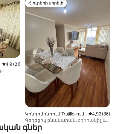
Հյուրերի սիրելի
Հյուրերի սիրելի
Միջին վարկանիշը՝ 5-ից 4,9, 21 կարծիք
4,9 (21)
լ
իք
Կոնդոմինիում Trujillo-ում
Միջին վարկանիշը՝ 
4,92 (36)
Գեղեցիկ բնակարան, օդորակիչ և
ական գներ
կայանատեղի