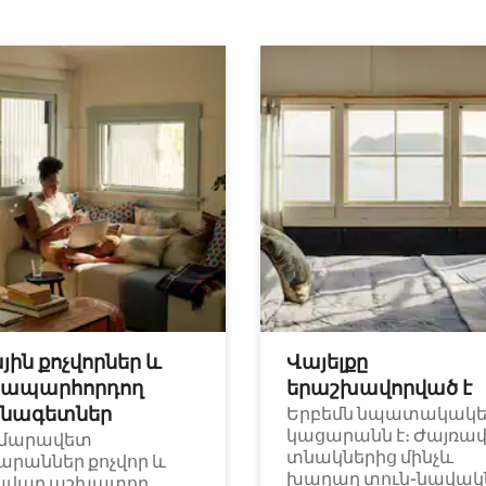
յին քոչվորներ և
Վայելքը
ապարհորդող
երաշխավորված է
նագետներ
Երբեմն նպատակակ
կացարանն է։ Ժայռա
մարավետ
տնակներից մինչև
արաններ քոչվոր և
խաղաղ տուն-նավակն
ավար աշխատող