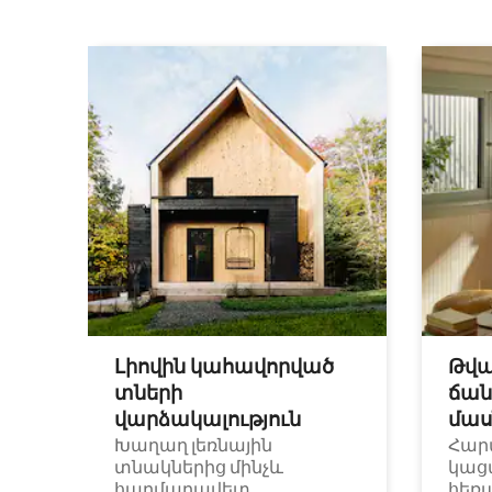
Լիովին կահավորված
Թվա
տների
ճան
վարձակալություն
մաս
Խաղաղ լեռնային
Հար
տնակներից մինչև
կաց
հարմարավետ
հեռ