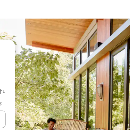
իս
։
ների ստեղներով նավարկեք վեր և վար կամ ուսումնասիրեք հ