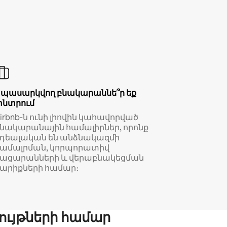
Սպասարկվող բնակարաննե՞ր եք
փնտրում
irbnb-ն ունի լիովին կահավորված
նակարանային համալիրներ, որոնք
իդեալական են անձնակազմի
համալրման, կորպորատիվ
կացարանների և վերաբնակեցման
արիքների համար։
ույթների համար