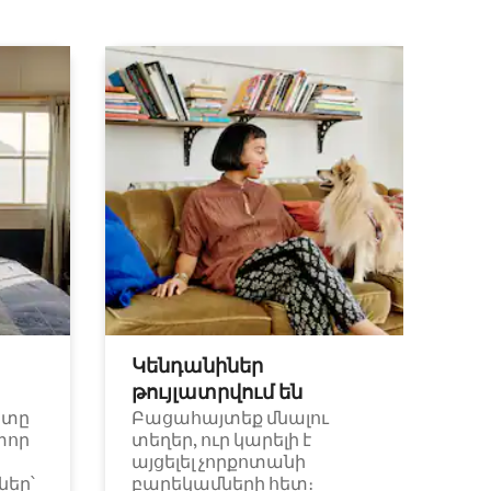
Կենդանիներ
թույլատրվում են
ետը
Բացահայտեք մնալու
փոր
տեղեր, ուր կարելի է
այցելել չորքոտանի
եր՝
բարեկամների հետ։