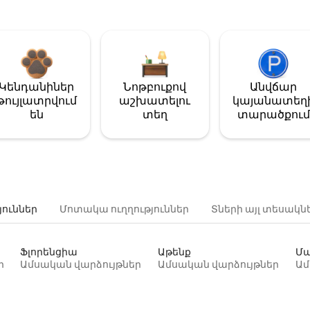
Կենդանիներ
Նոթբուքով
Անվճար
թույլատրվում
աշխատելու
կայանատեղ
են
տեղ
տարածքում
յուններ
Մոտակա ուղղություններ
Տների այլ տեսակն
Ֆլորենցիա
Աթենք
Մա
ր
Ամսական վարձույթներ
Ամսական վարձույթներ
Ամ