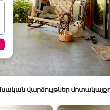
մսական վարձույթներ մոտակայքո