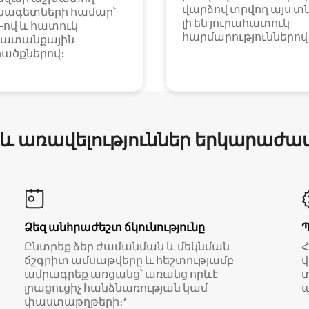
վարձով տրվող այս տ
նագետների համար՝
լի են յուրահատուկ
i-ով և հատուկ
հարմարություններով
ատանքային
ածքներով։
 և առավելություններ երկարաժա
Ձեզ անհրաժեշտ ճկունությունը
Ընտրեք ձեր ժամանման և մեկնման
ճշգրիտ ամսաթվերը և հեշտությամբ
վ
ամրագրեք առցանց՝ առանց որևէ
տ
լրացուցիչ հանձնառության կամ
ա
փաստաթղթերի։*