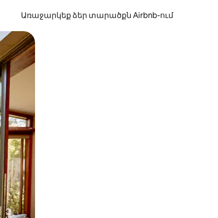
Առաջարկեք ձեր տարածքն Airbnb-ում
պելով կամ մատը սահեցնելով։