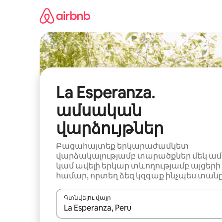
Անցնել
բովանդակությանը
La Esperanza․
ամսական
վարձույթներ
Բացահայտեք երկարաժամկետ
վարձակալությամբ տարածքներ մեկ ամ
կամ ավելի երկար տևողությամբ այցերի
համար, որտեղ ձեզ կզգաք ինչպես տանը
Գտնվելու վայր
Երբ արդյունքները հասանելի լինեն, սլաք