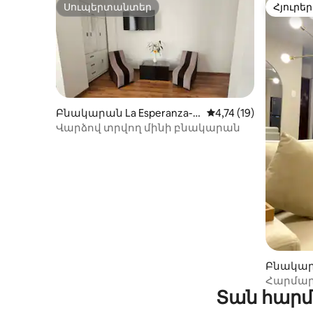
Սուպերտանտեր
Հյուրեր
Սուպերտանտեր
Հյուրեր
Բնակարան La Esperanza-ո
Միջին վարկանիշը՝ 5
4,74 (19)
ւմ
Վարձով տրվող մինի բնակարան
Բնակարան
Հարմա
Տան հարմ
Տրուխիլ