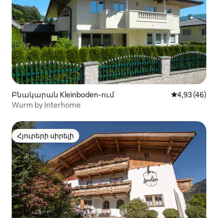
Բնակարան Kleinboden-ում
Միջին վարկա
4,93 (46)
Wurm by Interhome
Հյուրերի սիրելի
Հյուրերի սիրելի