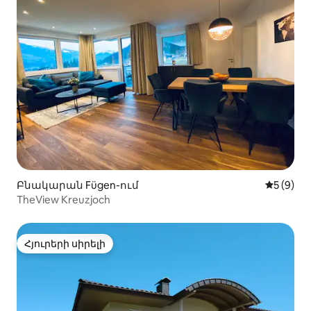
Բնակարան Fügen-ում
Միջին վ
5 (9)
TheView Kreuzjoch
Հյուրերի սիրելի
Հյուրերի սիրելի