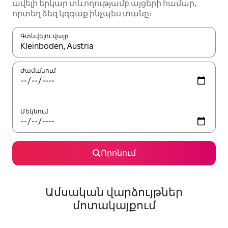
ավելի երկար տևողությամբ այցերի համար,
որտեղ ձեզ կզգաք ինչպես տանը։
Գտնվելու վայր
Երբ արդյունքները հասանելի լինեն, սլաքների ստեղնե
Ժամանում
Մեկնում
Որոնում
Ամսական վարձույթներ
մոտակայքում