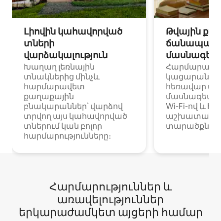
Լիովին կահավորված
Թվային քոչ
տների
ճանապարհ
վարձակալություն
մասնագետ
Խաղաղ լեռնային
Հարմարավ
տնակներից մինչև
կացարաններ 
հարմարավետ
հեռավար ա
քաղաքային
մասնագետնե
բնակարաններ՝ վարձով
Wi-Fi-ով և հ
տրվող այս կահավորված
աշխատանքա
տներում կան բոլոր
տարածքներո
հարմարությունները։
Հարմարություններ և
առավելություններ
երկարաժամկետ այցերի համար