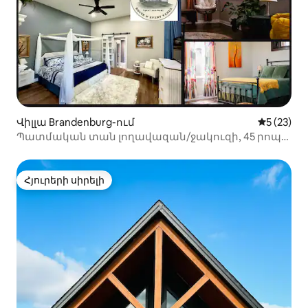
Վիլլա Brandenburg-ում
Միջին վա
5 (23)
Պատմական տան լողավազան/ջակուզի, 45 րոպե
մինչև Լուիսվիլ
Հյուրերի սիրելի
Հյուրերի սիրելի