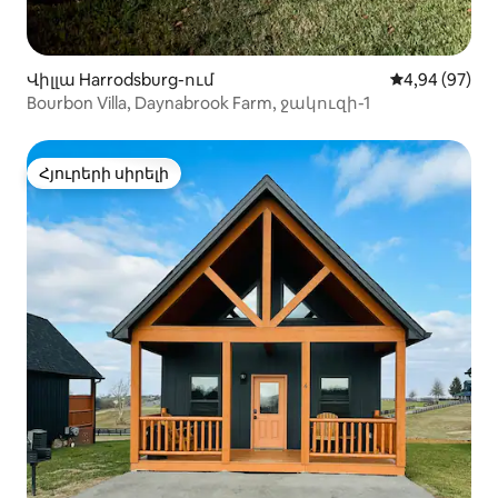
Վիլլա Harrodsburg-ում
Միջին վարկա
4,94 (97)
Bourbon Villa, Daynabrook Farm, ջակուզի-1
Հյուրերի սիրելի
Հյուրերի սիրելի