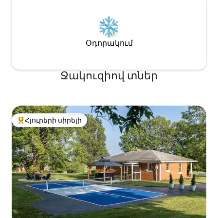
Օդորակում
Ջակուզիով տներ
Հյուրերի սիրելի
Հյուրերի սիրելի լավագույն տները