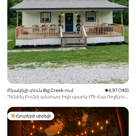
Բնակելի տուն Big Creek-ում
Միջին վարկան
4,97 (140)
Դենիել Բունի անտառ-Իզի պարկ-I75-Հալ Ռոջերս
պարկվեյ
Հյուրերի սիրելի
Հյուրերի սիրելի լավագույն տները