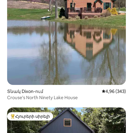
Տնակ Dixon-ում
Միջին վարկան
4,96 (343)
Crouse's North Ninety Lake House
Հյուրերի սիրելի
Հյուրերի սիրելի լավագույն տները