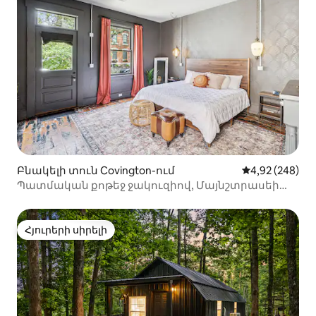
Բնակելի տուն Covington-ում
Միջին վարկան
4,92 (248)
Պատմական քոթեջ ջակուզիով, Մայնշտրասեի
մոտակայքում
Հյուրերի սիրելի
Հյուրերի սիրելի