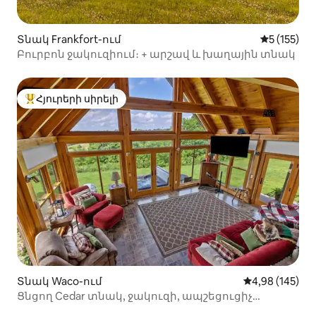
Տնակ Frankfort-ում
Միջին վար
5 (155)
Բուրբոն ջակուզիում։ + արշավ և խաղային տնակ
Հյուրերի սիրելի
Հյուրերի սիրելի լավագույն տները
Տնակ Waco-ում
Միջին վարկան
4,98 (145)
Ցնցող Cedar տնակ, ջակուզի, ապշեցուցիչ
տեսարաններ: