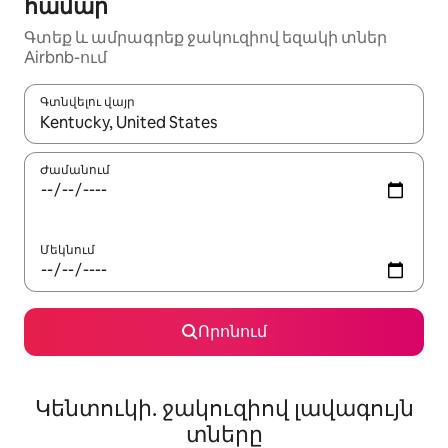
համար
Գտեք և ամրագրեք ջակուզիով եզակի տներ
Airbnb-ում
Գտնվելու վայր
Երբ արդյունքները հասանելի լինեն, սլաքների ստեղնե
Ժամանում
Մեկնում
Որոնում
Կենտուկի. ջակուզիով լավագույն
տները