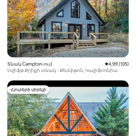
Տնակ Campton-ում
Միջին վարկան
4,99 (105)
Սվիֆթ Քրիքի տնակ - Քեմփթոն, Կալիֆոռնիա
Հյուրերի սիրելի
Հյուրերի սիրելի