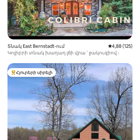
Տնակ East Bernstadt-ում
Միջին վարկան
4,88 (125)
Կոլիբրի տնակ խաղաղ լճի վրա ՝ ջակուզիով ։
Հյուրերի սիրելի
Հյուրերի սիրելի լավագույն տները