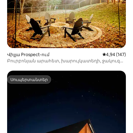
Վիլլա Prospect-ում
Միջին վարկան
4,94 (147)
Բուրբոնյան արահետ, խարույկատեղի, ջակուզիի
և գետի մոտ պիկնիկ
Սուպերտանտեր
Սուպերտանտեր