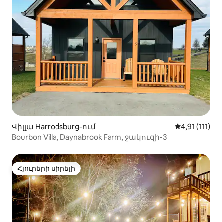
Վիլլա Harrodsburg-ում
Միջին վարկա
4,91 (111)
Bourbon Villa, Daynabrook Farm, ջակուզի-3
Հյուրերի սիրելի
Հյուրերի սիրելի