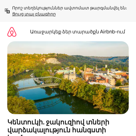
Անցնել
Որոշ տեղեկություններ ավտոմատ թարգմանվել են։ 
բովանդակությանը
Ցույց տալ բնագիրը
Առաջարկեք ձեր տարածքն Airbnb-ում
Կենտուկի. ջակուզիով տների
վարձակալություն հանգստի