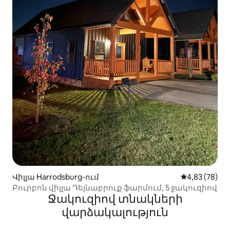
Վիլլա Harrodsburg-ում
Միջին վարկա
4,83 (78)
Բուրբոն վիլլա Դեյնաբրուք ֆարմում, 5 ջակուզիով
Ջակուզիով տնակների
վարձակալություն