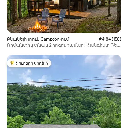
Բնակելի տուն Campton-ում
Միջին վարկան
4,84 (158)
Ռոմանտիկ տնակ 2 հոգու համար | Հանգիստ Ռեդ
Ռիվեր Գորջում
Հյուրերի սիրելի
Հյուրերի սիրելի լավագույն տները