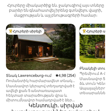
Հյուրերը միակարծիք են. ջակուզիով այս տները
բարձր են գնահատվել իրենց գտնվելու վայրի,
մաքրության և այլ բնութագրերի համար։
Հյուրերի սիրելի
Հյուրերի սիր
Հյուրերի սիրելի լավագույն տները
Հյուրերի սիրել
Բնակելի տուն Ir
Պրեմիում A-ձև 
Տնակ Lawrenceburg-ում
Միջին վարկանիշը՝ 5-ից 4,98
4,98 (254)
Սաունա • Լճակ
Մասնավոր 58 ա
Ռոմանտիկ հարմարավետ տնակ
ձև տուն Կենտո
հանգստի համար՝
Մասնավոր կերպով տեղադրված է
Ապալաչներում՝
խարույկատեղով և ջակուզիով
ավելի քան 5 անտառապատ
տեսարաններով,
հեկտար տարածության վրա և
ջակուզիով, ի
միտումնավոր համադրված է ձեր
սաունայով, խա
Կենտուկի․ սիրված
այցի համար ։ Ձեռք բերեք
խաղերով և հա
հանգիստ, ընկղմվեք բնության