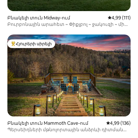
Բնակելի տուն Midway-ում
Միջին վարկա
4,99 (111)
Բուրբոնային արահետ ~ Փիքլբոլ ~ ջակուզի ~ մինի
- գոլֆ
Հյուրերի սիրելի
Հյուրերի սիրելի լավագույն տները
Բնակելի տուն Mammoth Cave-ում
Միջին վարկան
4,99 (136)
Պերսեիդների մթնոլորտային անձրևի դիտման
տախտակամած մութ երկնքի պայմաններում