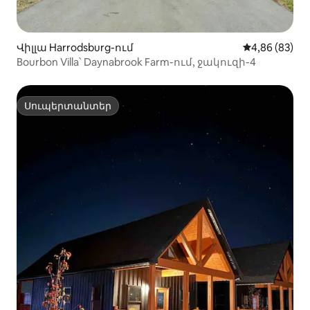
Վիլլա Harrodsburg-ում
Միջին վարկա
4,86 (83)
Bourbon Villa՝ Daynabrook Farm-ում, ջակուզի-4
Սուպերտանտեր
Սուպերտանտեր