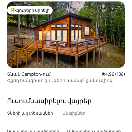
Հյուրերի սիրելի
Հյուրերի սիրելի լավագույն տները
Տնակ Campton-ում
Միջին վարկան
4,96 (136)
Շքեղ հանգիստ զույգերի համար՝ ջակուզիով
Ուսումնասիրելու վայրեր
Տների այլ տեսակներ
Անելիքներ
Կայակով տարածքների վարձակալություն
Ամբարների վարձակալություն