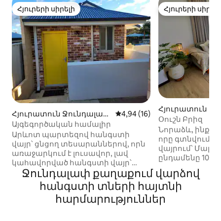
Հյուրերի սիրելի
Հյուրերի սիրել
Հյուրերի սիրելի
Հյուրերի սիրել
Հյուրատուն Kall
Հյուրատուն Ջունդալափ
Միջին վարկանիշը՝ 5-ից 4,9
4,94 (16)
Օուշն Բրիզ
-ում
Այգեգործական համալիր
Նորաձև, ինքնա
Արևոտ պարտեզով հանգստի
որը գտնվում է
վայր՝ ցնցող տեսարաններով, որն
վայրում՝ Մալալ
առաջարկում է լուսավոր, լավ
ընդամենը 10 րո
կահավորված հանգստի վայր՝
հեռավորության
Ջունդալափ քաղաքում վարձով
խանութներից և տրանսպորտից
զույգերի, միայ
ընդամենը 500 մ հեռավորության
հանգստի տների հայտնի
ճանապարհորդ
վրա։ Վայելեք անվճար
փոքրիկ երեխա 
հարմարություններ
կայանատեղի, խաղաղ միջավայր
համար։ Տարածք
և հեշտ հասանելիություն դեպի
ննջասենյակ՝ ք
Ջոնդալուպի կենտրոնական