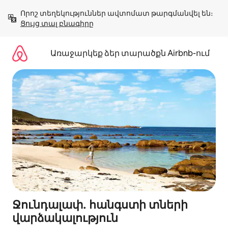
Անցնել
Որոշ տեղեկություններ ավտոմատ թարգմանվել են։ 
բովանդակությանը
Ցույց տալ բնագիրը
Առաջարկեք ձեր տարածքն Airbnb-ում
Ջունդալափ․ հանգստի տների
վարձակալություն