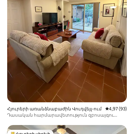
Հյուրերի առանձնաբաժին Վուդվեյլ-ում
Միջին վարկա
4,97 (93)
Դասական հարմարավետություն զբոսայգու
կողմից