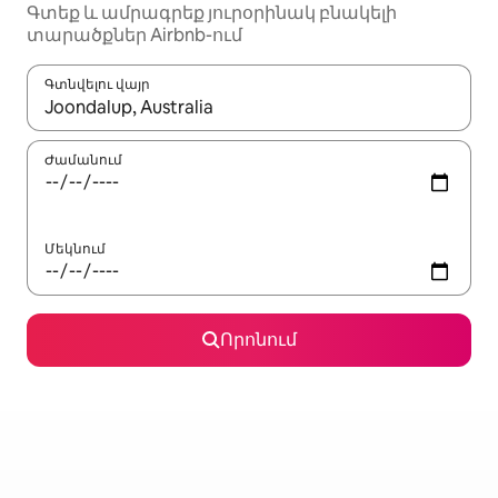
Գտեք և ամրագրեք յուրօրինակ բնակելի
տարածքներ Airbnb-ում
Գտնվելու վայր
Երբ արդյունքները հասանելի լինեն, սլաքների ստեղնե
Ժամանում
Մեկնում
Որոնում