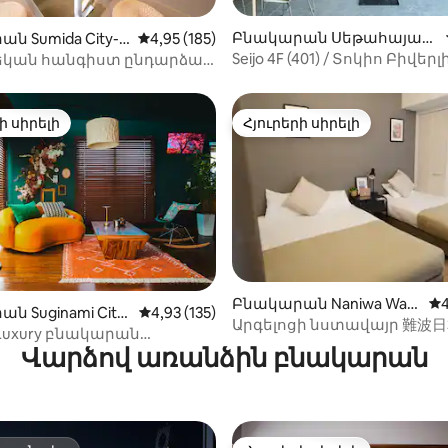
մ ՝ կարող եք այն
ծել որպես հիմք ՝ Մաունթ
ից 4,95, 159 կարծիք
Բնակարան Սեթահայա-ո
ն Sumida City-ո
Միջին վարկանիշը՝ 5-ից 4,95, 185 կարծ
4,95 (185)
 շրջակայքում տեսարժան
ւմ
Seijo 4F (401) / Տոկիո Բիվերլի
կան հանգիստ ընդարձակ
այցելելու համար ։ Ուրախ
Մեծ պատուհան / Շիբույա 
ում ・Թոկիո Սկայթրիի
հյուրընկալել ձեզ հետ ։
Շինջուկու / Celebrity / Գեղ
յքում
տեսարան / Արեւ / ART
ի սիրելի
Հյուրերի սիրելի
ի սիրելի
Հյուրերի սիրելի
ց 4,89, 1 144 կարծիք
Բնակարան Naniwa War
Մի
4
ն Suginami City-
Միջին վարկանիշը՝ 5-ից 4,93, 135 կարծ
4,93 (135)
d, Osaka-ում
Արգելոցի նստավայր 難波
/ Luxury բնակարան
Վարձով առանձին բնակարան
կուի մոտ