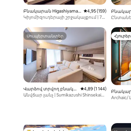
ビスをご提供します。事前予約制で、ご
Հուսով ե
希望の日付をご指定いただけます。 【荷
օգտագոր
Բնակարան Higashiyama
Միջին վարկանիշը՝ 5-
4,95 (159)
Բնակարա
物預かり】 チェックイン日およびチェッ
Ֆուջիի
Ward, Kyoto-ում
ւմ
Կիյոմիզուդերայի շրջակայքում | 75
Ընտանե
クアウト日は、お部屋のドア付近にある
վայրեր 
քմ նորակառույց կյոտոական ոճի 2
տարածք
指定スペースへ荷物を置いていただけま
կլինենք 
սենյականոց բնակարան վարձով |
մոտակա
す。 ただし、荷物置き場には鍵がありま
Գիոն-սիջո կայարանից 10 րոպե
Սուպերտանտեր
Հյուրեր
せん。現金、パスポート、貴重品などは
Սուպերտանտեր
Հյուրեր
քայլելու հեռավորության վրա |
置かず、お客様ご自身の責任で適切に管
Ուղիղ կապ ավտոբուսով դեպի
理してください。 【注意事項】 *港区保健
Կյոտոյի կայարան
所の安全規定により、転落防止およびプ
ライバシー保護のため、室内左側の窓は
左右それぞれ約10cmまでしか開けられま
せん。 換気用としてご利用いただけるほ
か、室内には換気扇も設置されていま
す。 【ご宿泊時の注意事項】 * 室内では
靴を脱いでお過ごしください。 * 玄関は暗
Վարձով տրվող բնակա
Միջին վարկանիշը՝ 5-ի
4,89 (1 144)
Բնակարա
証番号式です。暗証番号は適切に管理
րան Naniwa Ward, Osaka-
Անվճար լանչ | Sumikazushi Shinsekai
ում
Archaic
し、第三者には知らせないでください。 *
ում
խանութ | Կայարանից 6 րոպե
Սինձյու
室内および建物の共用部分は全面禁煙で
քայլելու հեռավորություն |
す。 * 大声での会話、騒音、走る・跳ぶな
Tsutenkaku, Kuromon Market, Namba,
どの行為はご遠慮ください。 * キッチンは
Shinsaibashi, Dotonbori, USJ,
簡単な調理に限りご利用いただけます。 *
օդանավակայանից ուղիղ...
油煙や強いにおいが発生する調理はお控