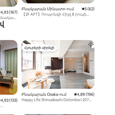
իք
Բնակարան Մինատո-ում
Միջին վարկանիշը
5 (62)
իջին վարկանիշը՝ 5-ից 4,93, 167 կարծիք
4,93 (167)
【2F APT】Ռոպոնգի Հիլզ 8 րոպե
պոնական
քայլելու հեռավորության վրա /
վ
և
Շիբույա
այր/
ոմոն
տքով/30
Հյուրերի սիրելի
 տները
Հյուրերի սիրելի
Բնակարան Osaka-ում
Միջին վարկանիշը՝ 5
4,89 (196)
Happy Life Shinsaibashi Dotonbori 207
իք
իջին վարկանիշը՝ 5-ից 4,93, 133 կարծիք
4,93 (133)
English OK
։
ն 2