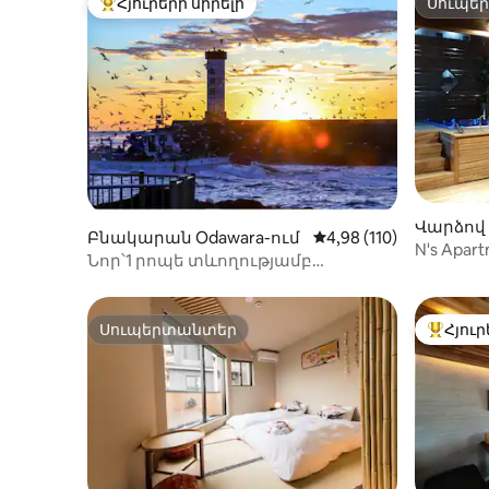
えください。 * 室内設備や備品を汚した
Հյուրերի սիրելի
Սուպե
Հյուրերի սիրելի լավագույն տները
Սուպե
り、破損したりしないよう大切にお使い
ください。 * チェックアウト時に大量のゴ
ミを残さないでください。 * 実際の宿泊人
数が予約時の申告人数を超えた場合、追
加料金を請求いたします。 * すべての宿泊
者は有効な身分証明書を提出する必要が
あります。 * 身分証明書を提出できない方
はご宿泊いただけません。 * 近隣への迷惑
行為や施設運営に支障をきたす行為が確
認された場合、警察へ通報し、退室をお
Վարձով
願いする場合があります。 * 延泊をご希望
Բնակարան Odawara-ում
Միջին վարկանիշը՝ 5-
4,98 (110)
ան Սինձ
N's Apa
の場合は、必ず事前にお支払いくださ
Նոր՝1 րոպե տևողությամբ
բնակա
い。 * 入金確認後に延泊が正式に成立しま
կայարանայիննավահանգիստ ՝
す。 * 口頭での約束は無効となり、後払い
Հակոնեի մոտ, Իզու, Ատամի
には対応しておりません。 15泊以上ご宿
Սուպերտանտեր
Հյուր
泊のお客様は、事前予約により滞在中1回
Սուպերտանտեր
Հյուրեր
の無料清掃サービスをご利用いただけま
す。