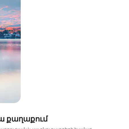
պելով կամ մատը սահեցնելով։
ա քաղաքում