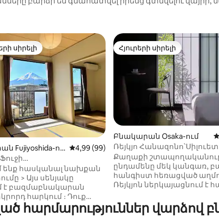
նները բարձր են գնահատվել իրենց գտնվելու վայրի, 
երի սիրելի
Հյուրերի սիրելի
ի սիրելի լավագույն տները
Հյուրերի սիրելի
ից 4,92, 152 կարծիք
Բնակարան Osaka-ում
Մ
Ռեյկյո Հանազոնո՝Սիլուետ
ն Fujiyoshida-ու
Միջին վարկանիշը՝ 5-ից 4,99, 99 կարծ
4,99 (99)
թագավոր
Քաղաքի շտապողականութ
Ֆուջի
ընդամենը մեկ կանգառ, բ
ն(52)Անվճար հեծանիվ・
մ ենք հասկանալ նախքան
հանգիստ հեռացված աղմու
 պիկապ 6・駅まで րոպե
ւմը > Այս սենյակը
Ռեյկյոն ներկայացնում է 
մ է բազմաբնակարան
սենյակ, որը նախատեսված
րկրորդ հարկում ։ Դուք
հանգիստ, թեթև և նրբաճ
ած հարմարություններ վարձով 
լում եք ամբողջ 52 մ ²
մինիմալիզմ գնահատող
։ Մինչև 2 - րդ հարկը կան