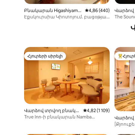
Վարձով
Բնակարան Higashiyama-
Միջին վարկանիշը՝ 5-
4,86 (440)
ան Dazai
ku, Kyoto-ում
The Soun
Էքսկուրսիա Կիոտոյում. բացօթյա
քայլելո
լոգարան և լեռան տեսարան
Նիշիտեց
անվճար
մեքենա
բնակար
Հյուրերի սիրելի
Հյուր
Հյուրերի սիրելի
Հյուրեր
Վարձով տրվող բնակա
Միջին վարկանիշը՝ 5-ի
4,82 (1 109)
րան Naniwa Ward, Osaka-
True Inn-ի բնակարան Namba
Վարձով
ում
կայարանից 6 րոպե քայլելու
րան Tais
[Քյոուքե
հեռավորության վրա 1, ընտանիքի
հեռավոր
համար: