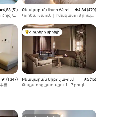
Միջին վարկանիշը՝ 5-ից 4,88, 51 կարծիք
4,88 (51)
Բնակարան Ikuno Ward,
Միջին վարկանիշը՝ 5
4,84 (479)
իք
Osaka-ում
 Հիլզ /
Կորեա Թաուն｜Իմազատո 8 րոպե
/
｜27 քմ բնակարան｜4 հյուր
եցիկ
Հյուրերի սիրելի
Հյուրերի սիրելի լավագույն տները
ջին վարկանիշը՝ 5-ից 4,91, 1 347 կարծիք
,91 (1 347)
Բնակարան Սիբույա-ում
Միջին վարկանիշ
5 (15)
իք
日本橋
Թաքստոց քաղաքում｜7 րոպե
տաքսով Շինջուկու կայարանից