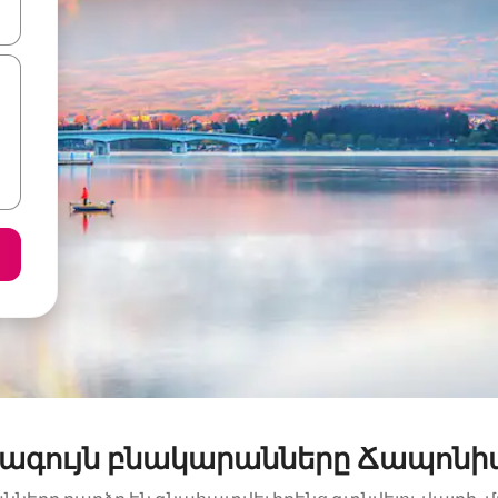
ների ստեղներով նավարկեք վեր և վար կամ ուսումնասիրեք հ
վագույն բնակարանները Ճապոնի