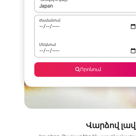
Երբ արդյունքները հասանելի լինեն, սլաք
Ժամանում
Մեկնում
Որոնում
Վարձով լա