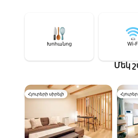
一タイプのお部屋が複数ございます。ご
միայն աստիճ
利用いただくお部屋と階数は、ご宿泊前
16:00 - 
に割り当てのうえご案内いたします。す
Մենք չենք
べてのお部屋は間取り・設備・仕様が同
չի կարո
じですので、安心してご予約ください。
բացառո
スーパーマーケットまでは徒歩約1分で、
կատարած
滞在中のお買い物にも便利です。 【 間取
հարմարո
り・ベッド】 お部屋は約45㎡の2LDKタイ
Խոհանոց
Wi-F
երկու հո
プです。 * ベッドルームA：1.4m幅のダブ
Կավագու
ルベッド1台 * ベッドルームB：1.4m幅の
է 4 կմ հ
ダブルベッド2台 * 最大宿泊人数：6名 ベ
Մոտակա
Մեկ 
ッドルームAは、扉をすべて開けてリビン
։ Լվացք
グとつなげることも、完全に閉めて独立
- Կա մի
した寝室として利用することもできま
հյուրեր
す。 【チェックイン・サービス】 オンラ
ննջասեն
インでのセルフチェックインを採用して
Շնորհակ
Հյուրերի սիրելի
Հյուրեր
おり、お部屋のドアは暗証番号式です。
Հյուրերի սիրելի
Հյուրեր
մոտենալու հ
現地での対面手続きは必要ありません。
տեսնել 
以下のサービスも承っております。 * 無料
եղանակ
の荷物預かり * 空港送迎の手配 * ケーキの
տատամի 
予約代行 近隣には日本でも有名なケーキ
կարող 
店がございます。ご希望の場合は事前に
մթնոլորտում: Անվճ
お問い合わせください。 15泊以上ご宿泊
իջեք մո
のお客様には、滞在中1回の無料清掃サー
ժամանմ