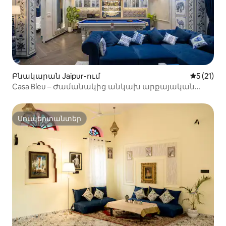
Բնակարան Jaipur-ում
Միջին վա
5 (21)
Casa Bleu – Ժամանակից անկախ արքայական
հանգիստ Artive Stays-ի կողմից
Սուպերտանտեր
Սուպերտանտեր