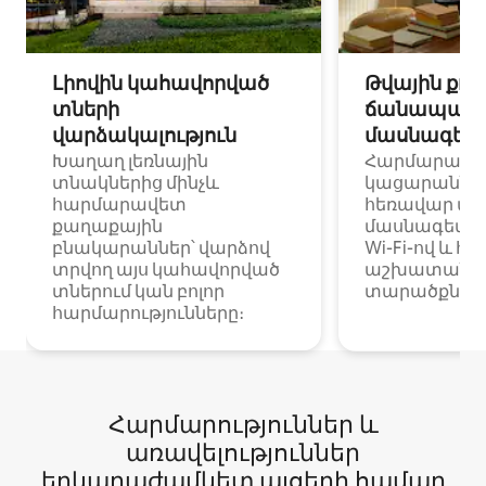
Լիովին կահավորված
Թվային քոչ
տների
ճանապարհ
վարձակալություն
մասնագետ
Խաղաղ լեռնային
Հարմարավ
տնակներից մինչև
կացարաններ 
հարմարավետ
հեռավար ա
քաղաքային
մասնագետնե
բնակարաններ՝ վարձով
Wi-Fi-ով և հ
տրվող այս կահավորված
աշխատանքա
տներում կան բոլոր
տարածքներո
հարմարությունները։
Հարմարություններ և
առավելություններ
երկարաժամկետ այցերի համար