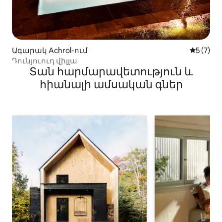
Ագարակ Achrol-ում
Միջին վ
5 (7)
Դունյուուդ վիլլա
Տան հարմարավետություն և
հիանալի ամսական գներ