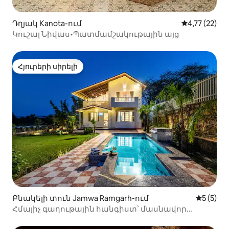
Դղյակ Kanota-ում
Միջին վարկա
4,77 (22)
Կուշալ Նիվաս•Պատմամշակութային այց
Հյուրերի սիրելի
Հյուրերի սիրելի
Բնակելի տուն Jamwa Ramgarh-ում
Միջին վ
5 (5)
Հմայիչ գաղութային հանգիստ՝ մասնավոր
լողավազանով և պարտեզով