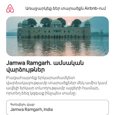
Անցնել
բովանդակությանը
Առաջարկեք ձեր տարածքն Airbnb-ում
Jamwa Ramgarh․ ամսական
վարձույթներ
Բացահայտեք երկարաժամկետ
վարձակալությամբ տարածքներ մեկ ամիս կամ
ավելի երկար տևողությամբ այցերի համար,
որտեղ ձեզ կզգաք ինչպես տանը։
Գտնվելու վայր
Երբ արդյունքները հասանելի լինեն, սլաքների ստեղնե