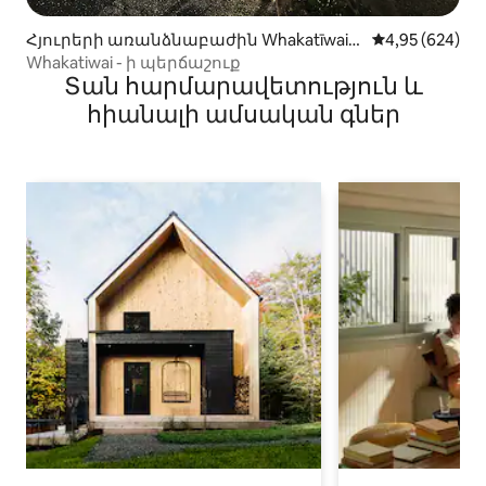
Հյուրերի առանձնաբաժին Whakatīwai-
Միջին վարկան
4,95 (624)
ում
Whakatiwai - ի պերճաշուք
Տան հարմարավետություն և
հիանալի ամսական գներ