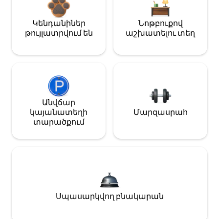
Կենդանիներ
Նոթբուքով
թույլատրվում են
աշխատելու տեղ
Անվճար
կայանատեղի
Մարզասրահ
տարածքում
Սպասարկվող բնակարան