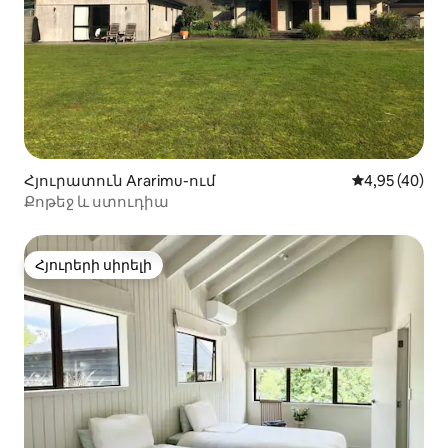
Հյուրատուն Ararimu-ում
Միջին վարկա
4,95 (40)
Քոթեջ և ստուդիա
Հյուրերի սիրելի
Հյուրերի սիրելի