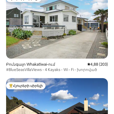
Հյուրերի սիրելի
Բունգալո Whakatīwai-ում
Միջին վարկան
4,88 (203)
#BlueSeasVillaViews - 4 Kayaks - Wi - Fi - խորոված
Հյուրերի սիրելի
Հյուրերի սիրելի լավագույն տները