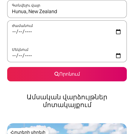
Գտնվելու վայր
Երբ արդյունքները հասանելի լինեն, սլաքների ստեղնե
Ժամանում
Մեկնում
Որոնում
Ամսական վարձույթներ
մոտակայքում
Հյուրերի սիրելի