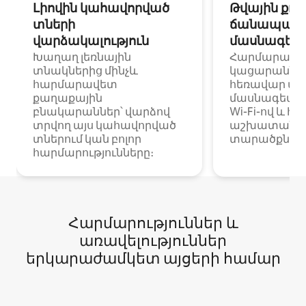
Լիովին կահավորված
Թվային քոչ
տների
ճանապարհ
վարձակալություն
մասնագետ
Խաղաղ լեռնային
Հարմարավ
տնակներից մինչև
կացարաններ 
հարմարավետ
հեռավար ա
քաղաքային
մասնագետնե
բնակարաններ՝ վարձով
Wi-Fi-ով և հ
տրվող այս կահավորված
աշխատանքա
տներում կան բոլոր
տարածքներո
հարմարությունները։
Հարմարություններ և
առավելություններ
երկարաժամկետ այցերի համար