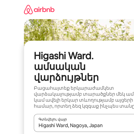
Անցնել
բովանդակությանը
Higashi Ward․
ամսական
վարձույթներ
Բացահայտեք երկարաժամկետ
վարձակալությամբ տարածքներ մեկ ամ
կամ ավելի երկար տևողությամբ այցերի
համար, որտեղ ձեզ կզգաք ինչպես տանը
Գտնվելու վայր
Երբ արդյունքները հասանելի լինեն, սլաք