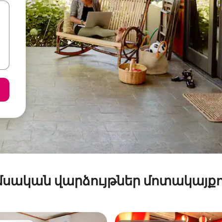
մսական վարձույթներ մոտակայքո