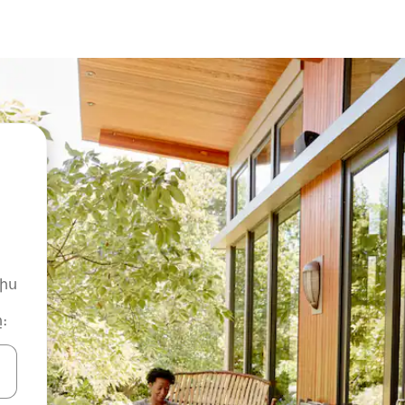
իս
։
ների ստեղներով նավարկեք վեր և վար կամ ուսումնասիրեք հ