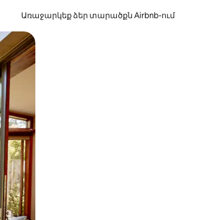
Առաջարկեք ձեր տարածքն Airbnb-ում
պելով կամ մատը սահեցնելով։