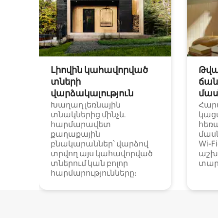
Լիովին կահավորված
Թվա
տների
ճան
վարձակալություն
մաս
Խաղաղ լեռնային
Հար
տնակներից մինչև
կաց
հարմարավետ
հեռ
քաղաքային
մաս
բնակարաններ՝ վարձով
Wi-F
տրվող այս կահավորված
աշխ
տներում կան բոլոր
տար
հարմարությունները։