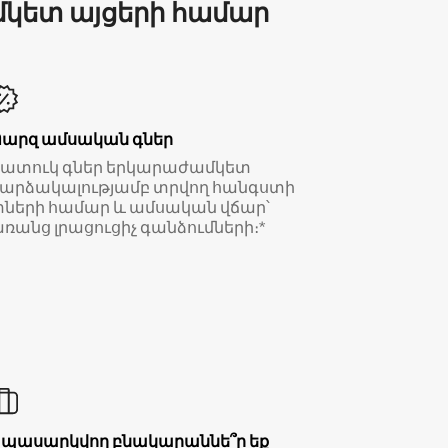
մկետ այցերի համար
Պարզ ամսական գներ
Հատուկ գներ երկարաժամկետ
արձակալությամբ տրվող հանգստի
ների համար և ամսական վճար՝
ռանց լրացուցիչ գանձումների։*
Սպասարկվող բնակարաննե՞ր եք