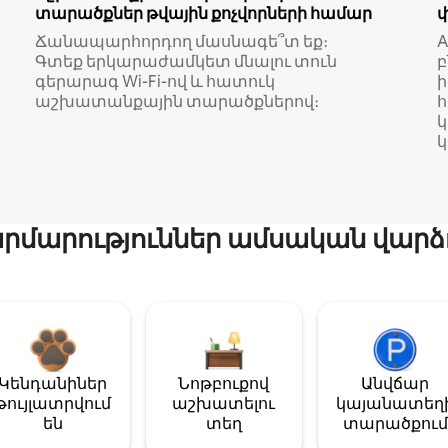
տարածքներ թվային քոչվորների համար
Ճանապարհորդող մասնագե՞տ եք։
A
Գտեք երկարաժամկետ մնալու տուն
բ
գերարագ Wi-Fi-ով և հատուկ
աշխատանքային տարածքներով։
կ
մարություններ ամսական վարձ
Կենդանիներ
Նոթբուքով
Անվճար
թույլատրվում
աշխատելու
կայանատեղ
են
տեղ
տարածքում