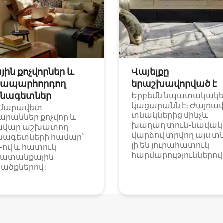
յին քոչվորներ և
Վայելքը
ապարհորդող
երաշխավորված է
նագետներ
Երբեմն նպատակակ
կացարանն է։ Ժայռա
մարավետ
տնակներից մինչև
արաններ քոչվոր և
խաղաղ տուն-նավակն
ավար աշխատող
վարձով տրվող այս տ
նագետների համար՝
լի են յուրահատուկ
i-ով և հատուկ
հարմարություններով
ատանքային
ածքներով։