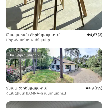
Բնակարան Հերենթալս-ում
Միջին վարկ
4,67 (3)
Մեր «Կաղնու» սենյակը
Սուպերտանտեր
Սուպերտանտեր
Տնակ Հերենթալս-ում
Միջին վարկա
4,9 (135)
Հանգիստ BAMNA-ի անտառում