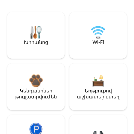
Խոհանոց
Wi-Fi
Կենդանիներ
Նոթբուքով
թույլատրվում են
աշխատելու տեղ