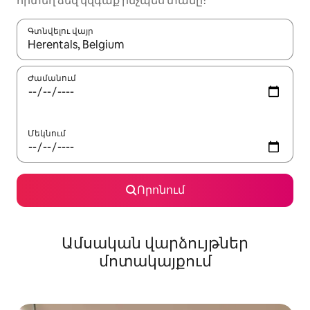
որտեղ ձեզ կզգաք ինչպես տանը։
Գտնվելու վայր
Երբ արդյունքները հասանելի լինեն, սլաքների ստեղնե
Ժամանում
Մեկնում
Որոնում
Ամսական վարձույթներ
մոտակայքում