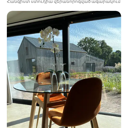
Հանգիստ ստուդիա վերանորոգված ագարակում