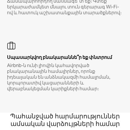
Ճանապարհորդող մասնագե՞տ եք։ Գտեք
երկարաժամկետ մնալու տուն գերարագ Wi-Fi-
ով և հատուկ աշխատանքային տարածքներով։
Սպասարկվող բնակարաննե՞ր եք փնտրում
Airbnb-ն ունի լիովին կահավորված
բնակարանային համալիրներ, որոնք
իդեալական են անձնակազմի համալրման,
կորպորատիվ կացարանների և
վերաբնակեցման կարիքների համար։
Պահանջված հարմարություններ
ամսական վարձույթների համար