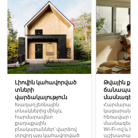
Լիովին կահավորված
Թվային քոչ
տների
ճանապարհ
վարձակալություն
մասնագետ
Խաղաղ լեռնային
Հարմարավ
տնակներից մինչև
կացարաններ 
հարմարավետ
հեռավար ա
քաղաքային
մասնագետնե
բնակարաններ՝ վարձով
Wi-Fi-ով և հ
տրվող այս կահավորված
աշխատանքա