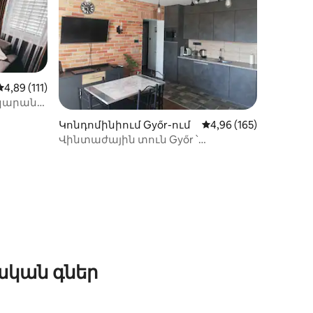
Միջին վարկանիշը՝ 5-ից 4,89, 111 կարծիք
4,89 (111)
կարան
Կոնդոմինիում Győr-ում
Միջին վարկանիշը՝ 5
4,96 (165)
Վինտաժային տուն Győr ՝
հեծանիվների մասնավոր
պահեստով
իք
ական գներ