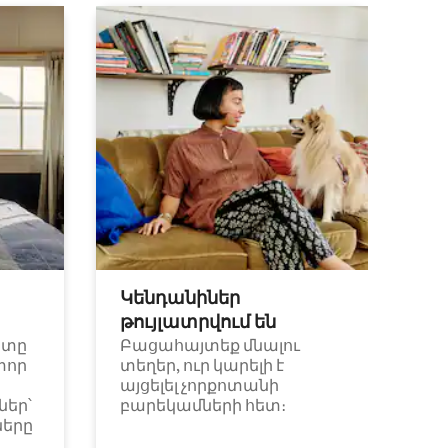
Կենդանիներ
թույլատրվում են
ետը
Բացահայտեք մնալու
փոր
տեղեր, ուր կարելի է
այցելել չորքոտանի
եր՝
բարեկամների հետ։
ները