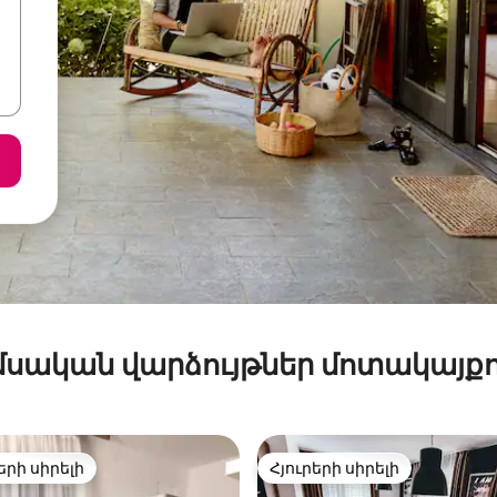
մսական վարձույթներ մոտակայքո
երի սիրելի
Հյուրերի սիրելի
ի սիրելի լավագույն տները
Հյուրերի սիրելի