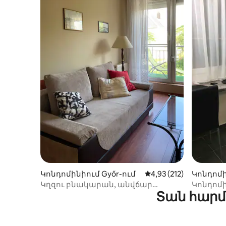
Կոնդոմինիում Győr-ում
Միջին վարկանիշը՝ 5-
4,93 (212)
Կոնդոմի
Կղզու բնակարան, անվճար
Կոնդոմի
Տան հարմ
կայանատեղի փողոցում
կենտրո