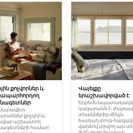
յին քոչվորներ և
Վայելքը
ապարհորդող
երաշխավորված է
նագետներ
Երբեմն նպատակակ
կացարանն է։ Ժայռա
մարավետ
տնակներից մինչև
արաններ քոչվոր և
խաղաղ տուն-նավակն
ավար աշխատող
վարձով տրվող այս տ
նագետների համար՝
լի են յուրահատուկ