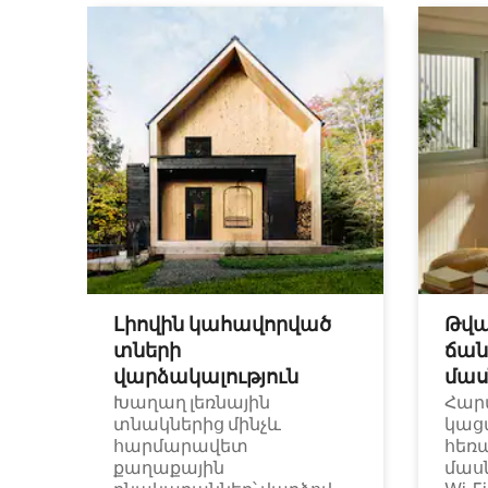
Լիովին կահավորված
Թվա
տների
ճան
վարձակալություն
մաս
Խաղաղ լեռնային
Հար
տնակներից մինչև
կաց
հարմարավետ
հեռ
քաղաքային
մաս