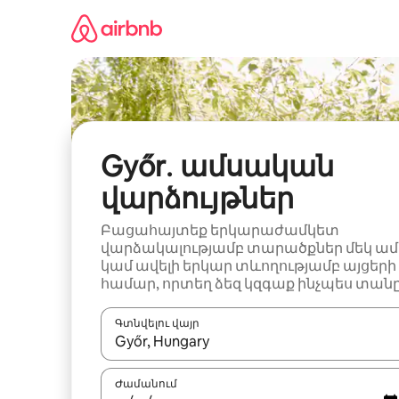
Անցնել
բովանդակությանը
Győr․ ամսական
վարձույթներ
Բացահայտեք երկարաժամկետ
վարձակալությամբ տարածքներ մեկ ամ
կամ ավելի երկար տևողությամբ այցերի
համար, որտեղ ձեզ կզգաք ինչպես տանը
Գտնվելու վայր
Երբ արդյունքները հասանելի լինեն, սլաք
Ժամանում