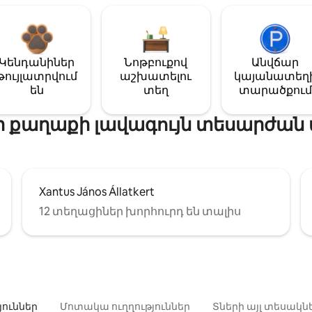
Կենդանիներ
Նոթբուքով
Անվճար
թույլատրվում
աշխատելու
կայանատեղ
են
տեղ
տարածքում
ր քաղաքի լավագույն տեսարժան 
Xantus János Állatkert
12 տեղացիներ խորհուրդ են տալիս
յուններ
Մոտակա ուղղություններ
Տների այլ տեսակն