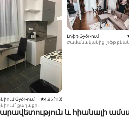
Լոֆթ Győr-ում
Ժամանակակից լոֆթ բնա
Քաղաքային հանգիստ 4.
ից 4,93, 212 կարծիք
նիում Győr-ում
Միջին վարկանիշը՝ 5-ից 4,95, 113 կարծ
4,95 (113)
նիում ՝ քաղաքի
արավետություն և հիանալի ամս
նին մոտ