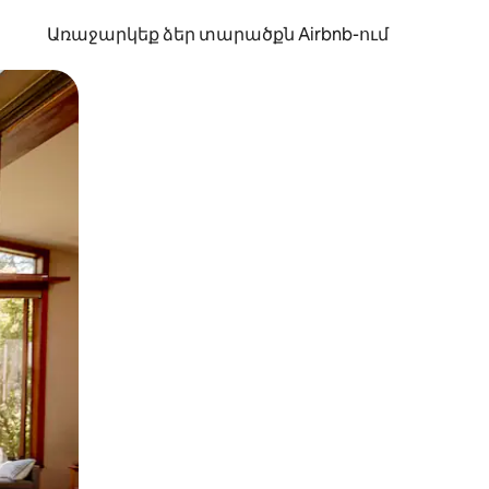
Առաջարկեք ձեր տարածքն Airbnb-ում
պելով կամ մատը սահեցնելով։