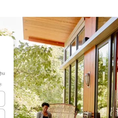
իս
։
ների ստեղներով նավարկեք վեր և վար կամ ուսումնասիրեք հ