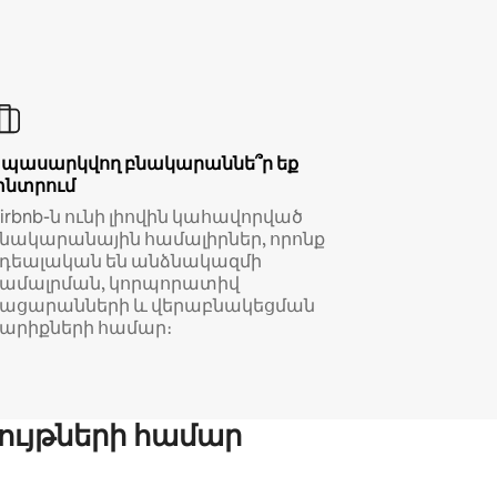
Սպասարկվող բնակարաննե՞ր եք
փնտրում
irbnb-ն ունի լիովին կահավորված
նակարանային համալիրներ, որոնք
իդեալական են անձնակազմի
համալրման, կորպորատիվ
կացարանների և վերաբնակեցման
արիքների համար։
ույթների համար