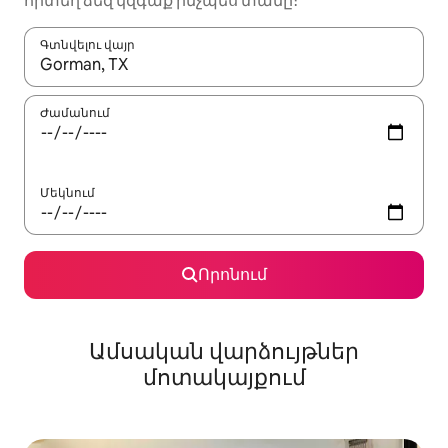
որտեղ ձեզ կզգաք ինչպես տանը։
Գտնվելու վայր
Երբ արդյունքները հասանելի լինեն, սլաքների ստեղնե
Ժամանում
Մեկնում
Որոնում
Ամսական վարձույթներ
մոտակայքում