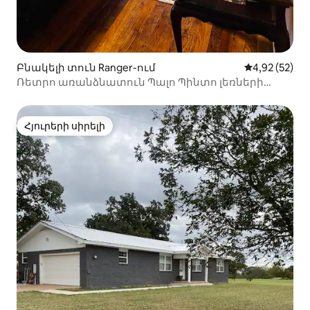
Բնակելի տուն Ranger-ում
Միջին վարկա
4,92 (52)
Ռետրո առանձնատուն Պալո Պինտո լեռների
նահանգային պարկի մոտ
Հյուրերի սիրելի
Հյուրերի սիրելի