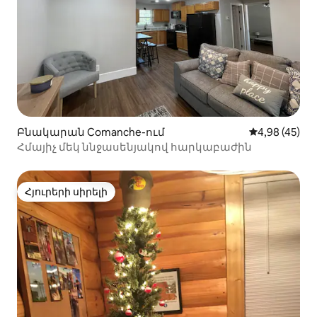
Բնակարան Comanche-ում
Միջին վարկա
4,98 (45)
Հմայիչ մեկ ննջասենյակով հարկաբաժին
Հյուրերի սիրելի
Հյուրերի սիրելի