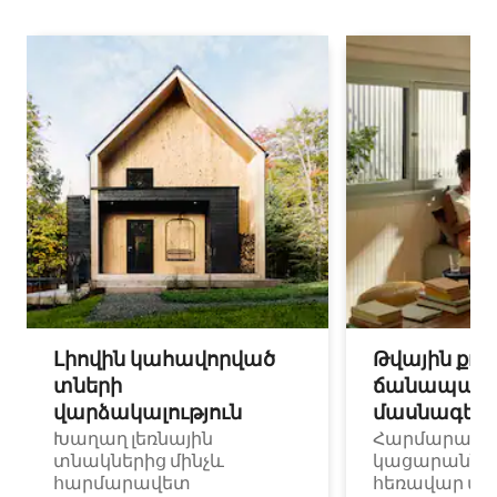
Լիովին կահավորված
Թվային քոչ
տների
ճանապարհ
վարձակալություն
մասնագետ
Խաղաղ լեռնային
Հարմարավ
տնակներից մինչև
կացարաններ 
հարմարավետ
հեռավար ա