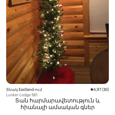
Տնակ Eastland-ում
Միջին վարկա
4,97 (30)
Lunker Lodge 581
Տան հարմարավետություն և
հիանալի ամսական գներ